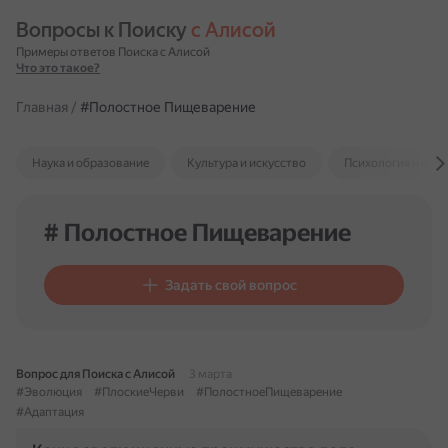
Вопросы к Поиску 
с Алисой
Примеры ответов Поиска с Алисой
Что это такое?
Главная
/
#Полостное Пищеварение
Наука и образование
Культура и искусство
Психология и отн
# Полостное Пищеварение
Задать свой вопрос
Вопрос для Поиска с Алисой
3 марта
#Эволюция
#ПлоскиеЧерви
#ПолостноеПищеварение
#Адаптация