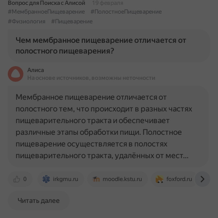
Вопрос для Поиска с Алисой
19 февраля
#МембранноеПищеварение
#ПолостноеПищеварение
#Физиология
#Пищеварение
Чем мембранное пищеварение отличается от
полостного пищеварения?
Алиса
На основе источников, возможны неточности
Мембранное пищеварение отличается от
полостного тем, что происходит в разных частях
пищеварительного тракта и обеспечивает
различные этапы обработки пищи. Полостное
пищеварение осуществляется в полостях
пищеварительного тракта, удалённых от мест…
0
irkgmu.ru
moodle.kstu.ru
foxford.ru
Читать далее