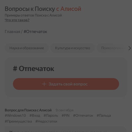
Вопросы к Поиску 
с Алисой
Примеры ответов Поиска с Алисой
Что это такое?
Главная
/
#Отпечаток
Наука и образование
Культура и искусство
Психология и отн
# Отпечаток
Задать свой вопрос
Вопрос для Поиска с Алисой
9 сентября
#Windows10
#Вход
#Пароль
#PIN
#Отпечаток
#Пальца
#Преимущества
#Недостатки