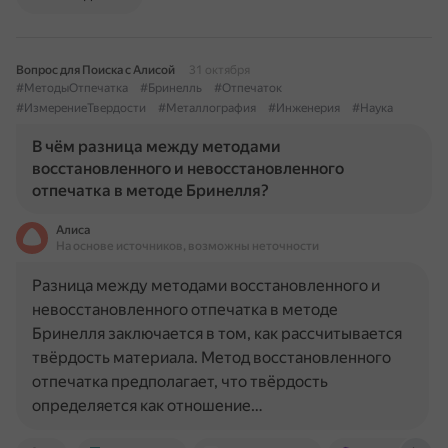
Вопрос для Поиска с Алисой
31 октября
#МетодыОтпечатка
#Бринелль
#Отпечаток
#ИзмерениеТвердости
#Металлография
#Инженерия
#Наука
В чём разница между методами
восстановленного и невосстановленного
отпечатка в методе Бринелля?
Алиса
На основе источников, возможны неточности
Разница между методами восстановленного и
невосстановленного отпечатка в методе
Бринелля заключается в том, как рассчитывается
твёрдость материала. Метод восстановленного
отпечатка предполагает, что твёрдость
определяется как отношение…