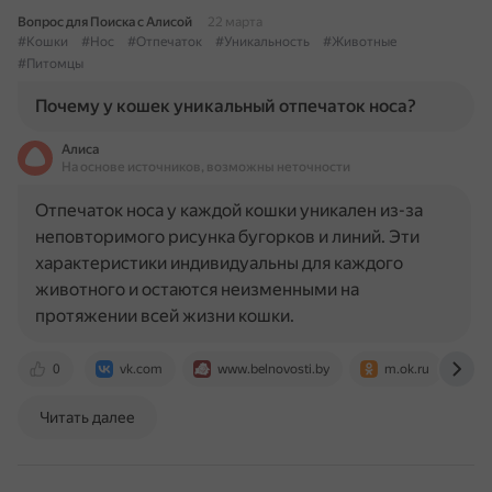
Вопрос для Поиска с Алисой
22 марта
#Кошки
#Нос
#Отпечаток
#Уникальность
#Животные
#Питомцы
Почему у кошек уникальный отпечаток носа?
Алиса
На основе источников, возможны неточности
Отпечаток носа у каждой кошки уникален из-за
неповторимого рисунка бугорков и линий. Эти
характеристики индивидуальны для каждого
животного и остаются неизменными на
протяжении всей жизни кошки.
0
vk.com
www.belnovosti.by
m.ok.ru
w
Читать далее