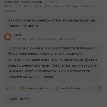
Вопрос для Поиска с Алисой
20 марта
#Технологии
#Смартфоны
#Отключение
#Сканер
#Отпечаток
#Пальцы
Как отключить сканеры отпечатков пальцев без
кнопки питания?
Алиса
На основе источников, возможны неточности
Способ отключения сканера отпечатков пальцев
без использования кнопки питания может
отличаться в зависимости от модели смартфона и
операционной системы. Например, на смартфоне
Samsung, чтобы отключить сканер отпечатков
пальцев на выключенном…
0
market.yandex.ru
www.iguides.ru
forum.cxem
Читать далее