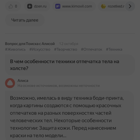
0
dzen.ru
www.kimovil.com
rozetked.me
Читать далее
Вопрос для Поиска с Алисой
12 октября
#Живопись
#Искусство
#Творчество
#Отпечаток
#Техника
В чем особенности техники отпечатка тела на
холсте?
Алиса
На основе источников, возможны неточности
Возможно, имелась в виду техника боди-принта,
когда картины создаются с помощью красочных
отпечатков на разных поверхностях частей
человеческих тел. Некоторые особенности
технологии: Защита кожи. Перед нанесением
краски на тело модели…