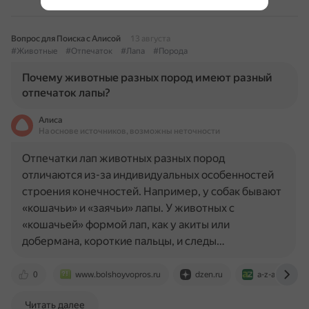
Вопрос для Поиска с Алисой
13 августа
#Животные
#Отпечаток
#Лапа
#Порода
Почему животные разных пород имеют разный
отпечаток лапы?
Алиса
На основе источников, возможны неточности
Отпечатки лап животных разных пород
отличаются из-за индивидуальных особенностей
строения конечностей. Например, у собак бывают
«кошачьи» и «заячьи» лапы. У животных с
«кошачьей» формой лап, как у акиты или
добермана, короткие пальцы, и следы…
0
www.bolshoyvopros.ru
dzen.ru
a-z-animals.
Читать далее