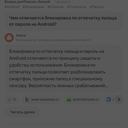
Вопрос для Поиска с Алисой
1 февраля
#Android
#Блокировка
#Отличие
#Отпечаток
#Пароль
Чем отличается блокировка по отпечатку пальца
от пароля на Android?
Алиса
На основе источников, возможны неточности
Блокировка по отпечатку пальца и пароль на
Android отличаются по принципу защиты и
удобству использования. Блокировка по
отпечатку пальца позволяет разблокировать
смартфон, приложив палец к специальному
сенсору. Вероятность ложных срабатываний…
0
www.kaspersky.ru
androidinsider.ru
news.ramb
Читать далее