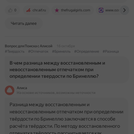
0
chr.aif.ru
thefrugalgirls.com
www.ozon.ru
Читать далее
Вопрос для Поиска с Алисой
16 октября
#Твердость
#Отпечаток
#Бринелль
#Определение
#Разница
В чем разница между восстановленным и
невосстановленным отпечатком при
определении твердости по Бринеллю?
Алиса
На основе источников, возможны неточности
Разница между восстановленным и
невосстановленным отпечатком при определении
твёрдости по Бринеллю заключается в способе
расчёта твёрдости. По методу восстановленного
отпечатка твёрдость рассчитывается как