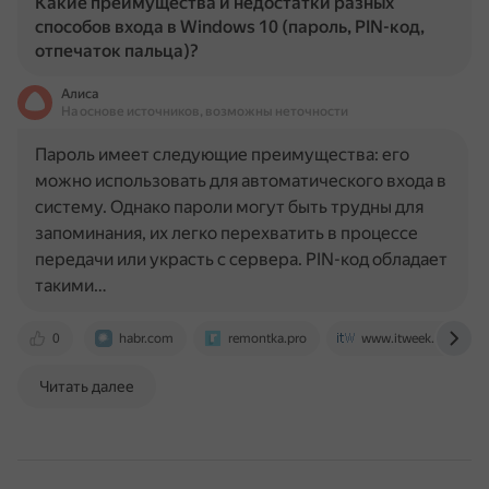
Какие преимущества и недостатки разных
способов входа в Windows 10 (пароль, PIN-код,
отпечаток пальца)?
Алиса
На основе источников, возможны неточности
Пароль имеет следующие преимущества: его
можно использовать для автоматического входа в
систему. Однако пароли могут быть трудны для
запоминания, их легко перехватить в процессе
передачи или украсть с сервера. PIN-код обладает
такими…
0
habr.com
remontka.pro
www.itweek.ru
Читать далее