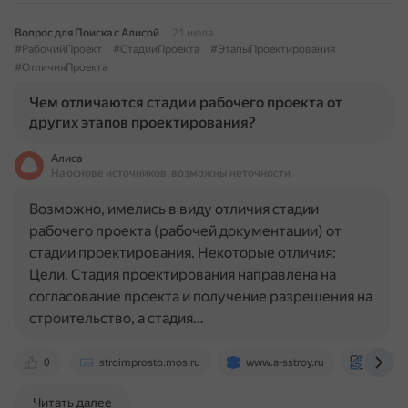
Вопрос для Поиска с Алисой
21 июля
#РабочийПроект
#СтадииПроекта
#ЭтапыПроектирования
#ОтличияПроекта
Чем отличаются стадии рабочего проекта от
других этапов проектирования?
Алиса
На основе источников, возможны неточности
Возможно, имелись в виду отличия стадии
рабочего проекта (рабочей документации) от
стадии проектирования. Некоторые отличия:
Цели. Стадия проектирования направлена на
согласование проекта и получение разрешения на
строительство, а стадия…
0
stroimprosto.mos.ru
www.a-sstroy.ru
consultc
Читать далее