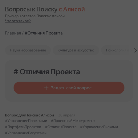
Вопросы к Поиску 
с Алисой
Примеры ответов Поиска с Алисой
Что это такое?
Главная
/
#Отличия Проекта
Наука и образование
Культура и искусство
Психология и отн
# Отличия Проекта
Задать свой вопрос
Вопрос для Поиска с Алисой
30 апреля
#УправлениеПроектами
#ПроектныйМенеджмент
#ПортфельПроектов
#ОтличияПроекта
#УправлениеРисками
#УправлениеРесурсами