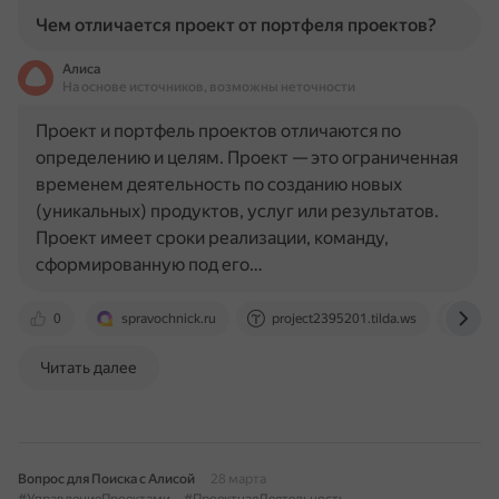
Чем отличается проект от портфеля проектов?
Алиса
На основе источников, возможны неточности
Проект и портфель проектов отличаются по
определению и целям. Проект — это ограниченная
временем деятельность по созданию новых
(уникальных) продуктов, услуг или результатов.
Проект имеет сроки реализации, команду,
сформированную под его…
0
spravochnick.ru
project2395201.tilda.ws
weee
Читать далее
Вопрос для Поиска с Алисой
28 марта