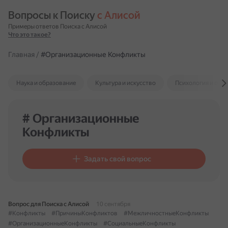
Вопросы к Поиску 
с Алисой
Примеры ответов Поиска с Алисой
Что это такое?
Главная
/
#Организационные Конфликты
Наука и образование
Культура и искусство
Психология и отн
# Организационные
Конфликты
Задать свой вопрос
Вопрос для Поиска с Алисой
10 сентября
#Конфликты
#ПричиныКонфликтов
#МежличностныеКонфликты
#ОрганизационныеКонфликты
#СоциальныеКонфликты