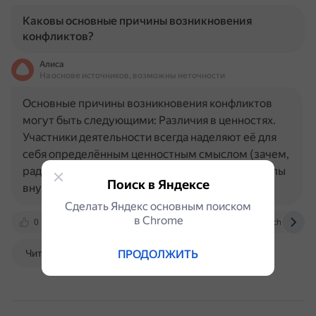
Каковы основные причины возникновения
конфликтов?
Алиса
На основе источников, возможны неточности
Основные причины возникновения конфликтов
могут быть следующими: Различия в ценностях.
Участники деятельности всегда наделяют её для
себя определённым ценностным смыслом (зачем,
ради чего, что главное). Различие в целях. Группы
Поиск в Яндексе
внутри одной…
Сделать Яндекс основным поиском
в Сhrome
0
nsportal.ru
www.yaklass.ru
spravochnick.ru
Читать далее
ПРОДОЛЖИТЬ