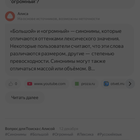
'огромный'?
Алиса
На основе источников, возможны неточности
«Большой» и «огромный» — синонимы, которые
отличаются оттенками лексического значения.
Некоторые пользователи считают, что эти слова
различаются размером, другие — степенью
превосходности. Синонимы могут также
отличаться массой или объёмом. В…
0
www.youtube.com
proza.ru
otvet.mail.ru
Читать далее
Вопрос для Поиска с Алисой
12 декабря
#Синонимы
#Большой
#Огромный
#Лексика
#Русскийязык