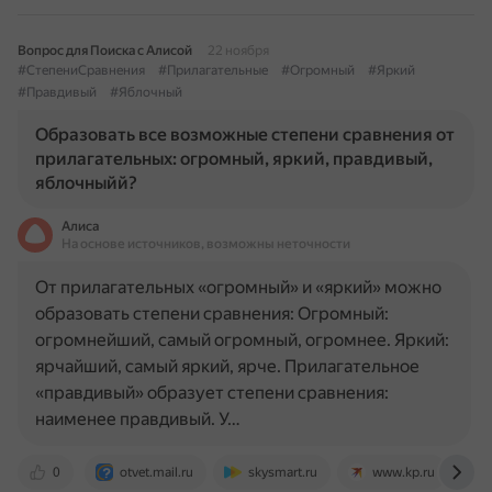
Вопрос для Поиска с Алисой
22 ноября
#СтепениСравнения
#Прилагательные
#Огромный
#Яркий
#Правдивый
#Яблочный
Образовать все возможные степени сравнения от
прилагательных: огромный, яркий, правдивый,
яблочныйй?
Алиса
На основе источников, возможны неточности
От прилагательных «огромный» и «яркий» можно
образовать степени сравнения: Огромный:
огромнейший, самый огромный, огромнее. Яркий:
ярчайший, самый яркий, ярче. Прилагательное
«правдивый» образует степени сравнения:
наименее правдивый. У…
0
otvet.mail.ru
skysmart.ru
www.kp.ru