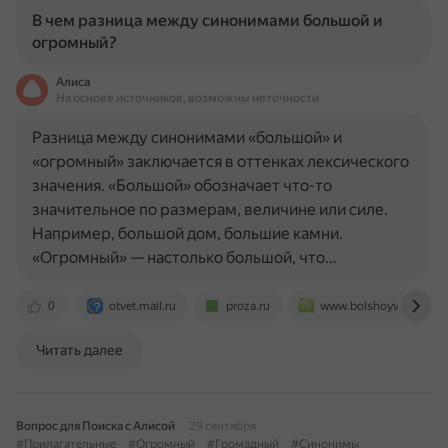
В чем разница между синонимами большой и
огромный?
Алиса
На основе источников, возможны неточности
Разница между синонимами «большой» и
«огромный» заключается в оттенках лексического
значения. «Большой» обозначает что-то
значительное по размерам, величине или силе.
Например, большой дом, большие камни.
«Огромный» — настолько большой, что…
0
otvet.mail.ru
proza.ru
www.bolshoyvopros.ru
Читать далее
Вопрос для Поиска с Алисой
29 сентября
#Прилагательные
#Огромный
#Громадный
#Синонимы