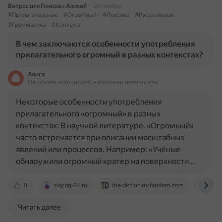
Вопрос для Поиска с Алисой
26 ноября
#Прилагательные
#Огромный
#Лексика
#Русскийязык
#Грамматика
#Контекст
В чем заключаются особенности употребления
прилагательного огромный в разных контекстах?
Алиса
На основе источников, возможны неточности
Некоторые особенности употребления
прилагательного «огромный» в разных
контекстах: В научной литературе. «Огромный»
часто встречается при описании масштабных
явлений или процессов. Например: «Учёные
обнаружили огромный кратер на поверхности…
0
zigzag-24.ru
the-dictionary.fandom.com
dic.
Читать далее