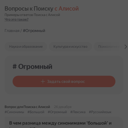
Вопросы к Поиску 
с Алисой
Примеры ответов Поиска с Алисой
Что это такое?
Главная
/
#Огромный
Наука и образование
Культура и искусство
Психология и отн
# Огромный
Задать свой вопрос
Вопрос для Поиска с Алисой
26 декабря
#Синонимы
#Большой
#Огромный
#Лексика
#Русскийязык
В чем разница между синонимами 'большой' и