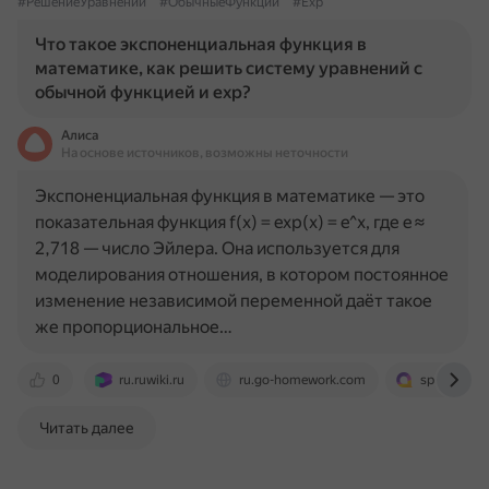
#РешениеУравнений
#ОбычныеФункции
#Exp
Что такое экспоненциальная функция в
математике, как решить систему уравнений с
обычной функцией и exp?
Алиса
На основе источников, возможны неточности
Экспоненциальная функция в математике — это
показательная функция f(x) = exp(x) = e^x, где e ≈
2,718 — число Эйлера. Она используется для
моделирования отношения, в котором постоянное
изменение независимой переменной даёт такое
же пропорциональное…
0
ru.ruwiki.ru
ru.go-homework.com
spravochnic
Читать далее