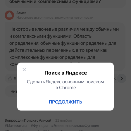
обычными и комплексными функциями?
Алиса
На основе источников, возможны неточности
Некоторые ключевые различия между обычными
и комплексными функциями: Область
определения: обычные функции определены для
действительных переменных, в то время как
комплексные функции определены для
комплексных переменных. Свойства…
Поиск в Яндексе
0
www.mathprofi.ru
ru.wikipedia.org
dzen.ru
Сделать Яндекс основным поиском
в Сhrome
Читать далее
ПРОДОЛЖИТЬ
Вопрос для Поиска с Алисой
22 ноября
#Математика
#Функции
#ЭкспоненциальнаяФункция