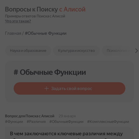
Вопросы к Поиску 
с Алисой
Примеры ответов Поиска с Алисой
Что это такое?
Главная
/
#Обычные Функции
Наука и образование
Культура и искусство
Психология и отн
# Обычные Функции
Задать свой вопрос
Вопрос для Поиска с Алисой
29 января
#Функции
#Различия
#ОбычныеФункции
#КомплексныеФункции
В чем заключаются ключевые различия между