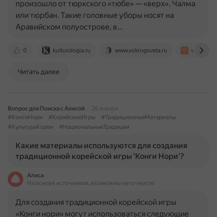
произошло от тюркского «тюбе» — «верх». Чалма
или тюрбан. Такие головные уборы носят на
Аравийском полуострове, в…
0
kulturologia.ru
www.vokrugsveta.ru
www.livem
Читать далее
Вопрос для Поиска с Алисой
26 января
#КонгиНори
#КорейскиеИгры
#ТрадиционныеМатериалы
#КультураКореи
#НациональныеТрадиции
Какие материалы используются для создания
традиционной корейской игры 'Конги Нори'?
Алиса
На основе источников, возможны неточности
Для создания традиционной корейской игры
«Конги нори» могут использоваться следующие