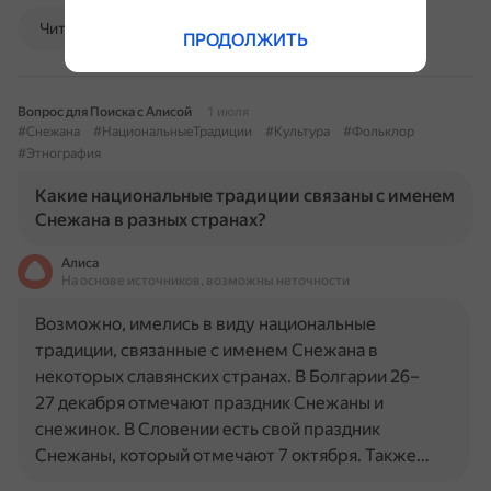
Читать далее
ПРОДОЛЖИТЬ
Вопрос для Поиска с Алисой
1 июля
#Снежана
#НациональныеТрадиции
#Культура
#Фольклор
#Этнография
Какие национальные традиции связаны с именем
Снежана в разных странах?
Алиса
На основе источников, возможны неточности
Возможно, имелись в виду национальные
традиции, связанные с именем Снежана в
некоторых славянских странах. В Болгарии 26–
27 декабря отмечают праздник Снежаны и
снежинок. В Словении есть свой праздник
Снежаны, который отмечают 7 октября. Также…