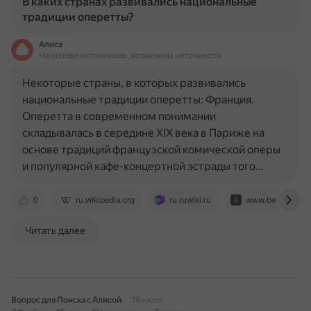
В каких странах развивались национальные
традиции оперетты?
Алиса
На основе источников, возможны неточности
Некоторые страны, в которых развивались
национальные традиции оперетты: Франция.
Оперетта в современном понимании
складывалась в середине XIX века в Париже на
основе традиций французской комической оперы
и популярной кафе-концертной эстрады того…
0
ru.wikipedia.org
ru.ruwiki.ru
www.belcanto.ru
Читать далее
Вопрос для Поиска с Алисой
16 июля