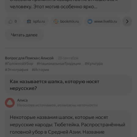
человеку. Этот мотив особенно ярко…
0
kpfu.ru
bookmix.ru
www.livelib.ru
el
Читать далее
Вопрос для Поиска с Алисой
28 сентября
#ГоловнойУбор
#НациональныеТрадиции
#Культура
#Этнография
#История
Как называется шапка, которую носят
нерусские?
Алиса
На основе источников, возможны неточности
Некоторые названия шапок, которые носят
нерусские народы: Тюбетейка. Распространённый
головной убор в Средней Азии. Название