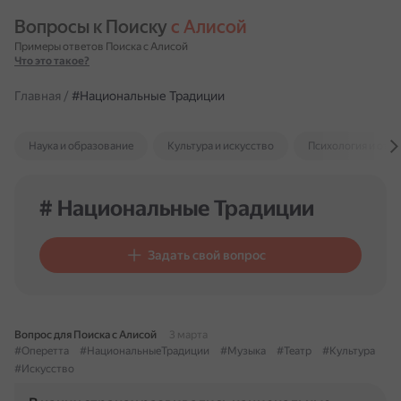
Вопросы к Поиску 
с Алисой
Примеры ответов Поиска с Алисой
Что это такое?
Главная
/
#Национальные Традиции
Наука и образование
Культура и искусство
Психология и отн
# Национальные Традиции
Задать свой вопрос
Вопрос для Поиска с Алисой
3 марта
#Оперетта
#НациональныеТрадиции
#Музыка
#Театр
#Культура
#Искусство