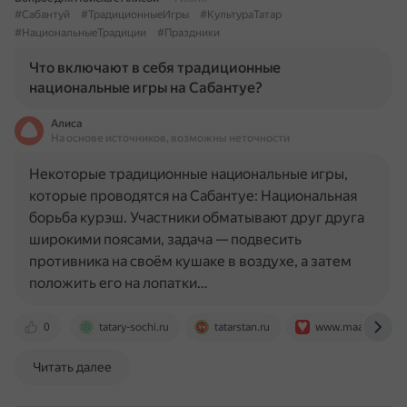
#Сабантуй
#ТрадиционныеИгры
#КультураТатар
#НациональныеТрадиции
#Праздники
Что включают в себя традиционные
национальные игры на Сабантуе?
Алиса
На основе источников, возможны неточности
Некоторые традиционные национальные игры,
которые проводятся на Сабантуе: Национальная
борьба курэш. Участники обматывают друг друга
широкими поясами, задача — подвесить
противника на своём кушаке в воздухе, а затем
положить его на лопатки…
0
tatary-sochi.ru
tatarstan.ru
www.maam.ru
Читать далее