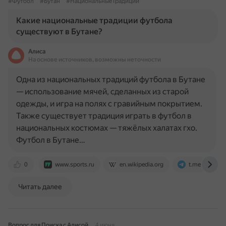
#Футбол
#Бутан
#НациональныеТрадиции
Какие национальные традиции футбола
существуют в Бутане?
Алиса
На основе источников, возможны неточности
Одна из национальных традиций футбола в Бутане
— использование мячей, сделанных из старой
одежды, и игра на полях с гравийным покрытием.
Также существует традиция играть в футбол в
национальных костюмах — тяжёлых халатах гхо.
Футбол в Бутане…
0
www.sports.ru
en.wikipedia.org
t.me
Читать далее
Вопрос для Поиска с Алисой
4 июня