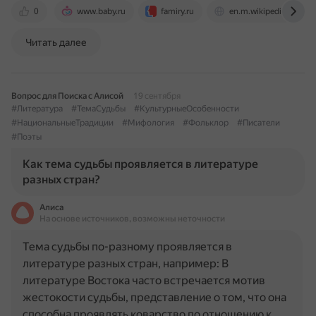
0
www.baby.ru
famiry.ru
en.m.wikipedia.org
Читать далее
Вопрос для Поиска с Алисой
19 сентября
#Литература
#ТемаСудьбы
#КультурныеОсобенности
#НациональныеТрадиции
#Мифология
#Фольклор
#Писатели
#Поэты
Как тема судьбы проявляется в литературе
разных стран?
Алиса
На основе источников, возможны неточности
Тема судьбы по-разному проявляется в
литературе разных стран, например: В
литературе Востока часто встречается мотив
жестокости судьбы, представление о том, что она
способна проявлять коварство по отношению к