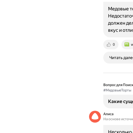
Медовые то
Недостаточ
должен дел
вкус и отл
0
w
Читать дале
Вопрос для Поиск
#МедовыеТорты
Какие сущ
Алиса
На основе источ
Несколько 