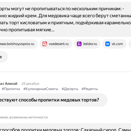
рты могут не пропитываться по нескольким причинам: -
но жидкий крем. Для медовика чаще всего берут сметанны
ать торт кисловатым и приятным, подчёркивая карамельн
ично пропитывая мягкие…
ww.bolshoyvopros.ru
vsedeserti.ru
letidor.ru
vk.com
е
а с Алисой
28 декабря
#Пропитка
#КулинарныеСоветы
#Десерты
#Рецепты
ествуют способы пропитки медовых тортов?
ников, возможны неточности
способов пропитки медовых тортов: Сахарный сироп. Самы