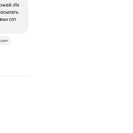
ржей. Их
посыпать
вых сот
.com