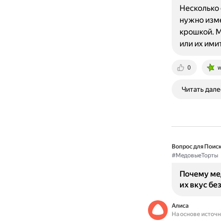
Несколько 
нужно изме
крошкой. М
или их ими
0
w
Читать дале
Вопрос для Поиск
#МедовыеТорты
Почему ме
их вкус без
Алиса
На основе источ