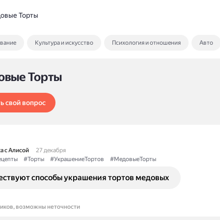
овые Торты
ование
Культура и искусство
Психология и отношения
Авто
овые Торты
ь свой вопрос
а с Алисой
27 декабря
ецепты
#Торты
#УкрашениеТортов
#МедовыеТорты
ествуют способы украшения тортов медовых
ников, возможны неточности