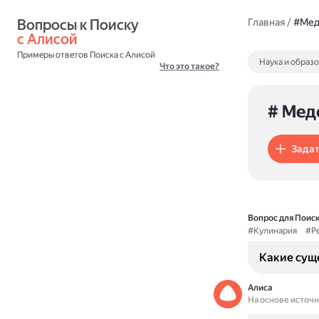
Вопросы к Поиску 
Главная
/
#Мед
с Алисой
Примеры ответов Поиска с Алисой
Наука и образ
Что это такое?
# Мед
Задат
Вопрос для Поиск
#Кулинария
#Р
Какие сущ
Алиса
На основе источ