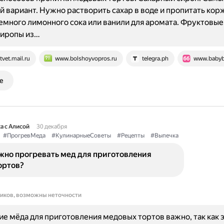
й вариант. Нужно растворить сахар в воде и пропитать ко
емного лимонного сока или ванили для аромата. Фруктовые
сиропы из…
tvet.mail.ru
www.bolshoyvopros.ru
telegra.ph
www.babyb
е
а с Алисой
30 декабря
#ПрогревМеда
#КулинарныеСоветы
#Рецепты
#Выпечка
жно прогревать мед для приготовления
ортов?
ников, возможны неточности
е мёда для приготовления медовых тортов важно, так как э