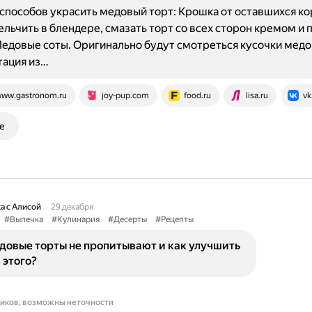
способов украсить медовый торт: Крошка от оставшихся ко
льчить в блендере, смазать торт со всех сторон кремом и 
едовые соты. Оригинально будут смотреться кусочки медо
тация из…
ww.gastronom.ru
joy-pup.com
food.ru
lisa.ru
vk
е
а с Алисой
29 декабря
#Выпечка
#Кулинария
#Десерты
#Рецепты
довые торты не пропитывают и как улучшить
 этого?
ников, возможны неточности