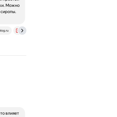
ржи. Можно
 сиропы.
log.ru
vsedeserti.ru
то влияет