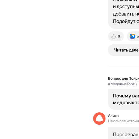
и доступны
добавить н
Подойдут 
0
o
Читать дале
Вопрос для Поиск
#МедовыеТорты
Почему ва
медовых т
Алиса
На основе источ
Прогревани