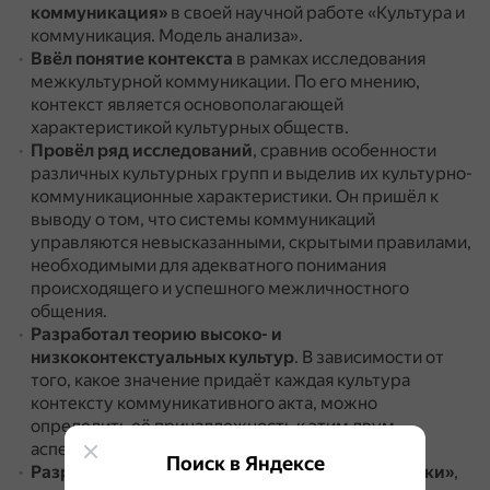
коммуникация»
в своей научной работе «Культура и
коммуникация. Модель анализа».
Ввёл понятие контекста
в рамках исследования
межкультурной коммуникации.
По его мнению,
контекст является основополагающей
характеристикой культурных обществ.
Провёл ряд исследований
, сравнив особенности
различных культурных групп и выделив их культурно-
коммуникационные характеристики.
Он пришёл к
выводу о том, что системы коммуникаций
управляются невысказанными, скрытыми правилами,
необходимыми для адекватного понимания
происходящего и успешного межличностного
общения.
Разработал теорию высоко- и
низкоконтекстуальных культур
.
В зависимости от
того, какое значение придаёт каждая культура
контексту коммуникативного акта, можно
определить её принадлежность к этим двум
аспектам.
Поиск в Яндексе
Разработал концепцию «культурной грамматики»
,