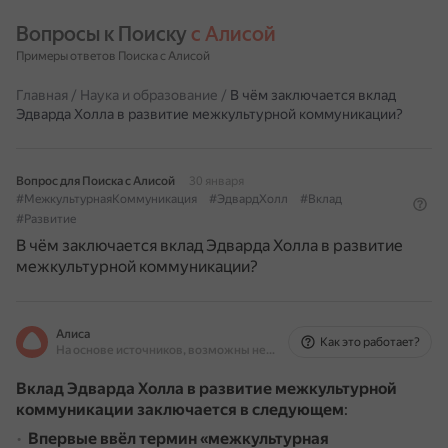
Вопросы к Поиску 
с Алисой
Примеры ответов Поиска с Алисой
Главная
/
Наука и образование
/
В чём заключается вклад
Эдварда Холла в развитие межкультурной коммуникации?
Вопрос для Поиска с Алисой
30 января
#МежкультурнаяКоммуникация
#ЭдвардХолл
#Вклад
#Развитие
В чём заключается вклад Эдварда Холла в развитие
межкультурной коммуникации?
Алиса
Как это работает?
На основе источников, возможны неточности
Вклад Эдварда Холла в развитие межкультурной
коммуникации заключается в следующем
:
Впервые ввёл термин «межкультурная