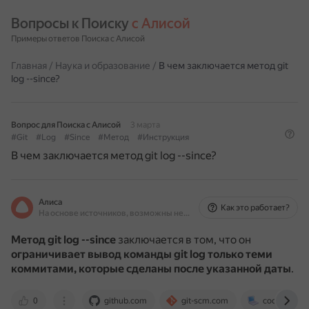
Вопросы к Поиску 
с Алисой
Примеры ответов Поиска с Алисой
Главная
/
Наука и образование
/
В чем заключается метод git
log --since?
Вопрос для Поиска с Алисой
3 марта
#Git
#Log
#Since
#Метод
#Инструкция
В чем заключается метод git log --since?
Алиса
Как это работает?
На основе источников, возможны неточности
Метод git log --since
заключается в том, что он
ограничивает вывод команды git log только теми
коммитами, которые сделаны после указанной даты
.
0
github.com
git-scm.com
code.mu