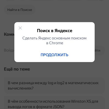
Найти в Поиске
Поиск в Яндексе
Комментарии
Сделать Яндекс основным поиском
в Сhrome
Войдите, чтобы комментировать
Войти
ПРОДОЛЖИТЬ
Ещё по теме
В чем разница между log и log2 в математических
вычислениях?
В чём особенности использования Winston XS для
вывода логов в формате JSON?