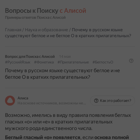
Вопросы к Поиску 
с Алисой
Примеры ответов Поиска с Алисой
Главная
/
Наука и образование
/
Почему в русском языке
существуют беглое и не беглое О в кратких прилагательных?
Вопрос для Поиска с Алисой
14 мая
#РусскийЯзык
#Фонетика
#Прилагательные
#БеглостьО
Почему в русском языке существуют беглое и не
беглое О в кратких прилагательных?
Алиса
Как это работает?
На основе источников, возможны неточности
Возможно, имелись в виду правила появления беглых
гласных «о» или «е» в кратких прилагательных
мужского рода единственного числа.
Беглый гласный «о» появляется
, если
основа полной