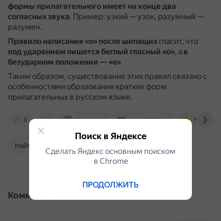
формы прилагательного имеет на конце два
согласных звука
.
Пример: узкий — узок, разумный —
разумен.
Правило написания «о» после шипящих
гласит, что
под ударением пишется беглый гласный «о»
, а
в
безударном положении — «е»
.
Таким образом, существование этих правил связано с
особенностями образования кратких форм
прилагательных в русском языке.
0
obrazavr.ru
www.yaklass.ru
foxford.ru
Поиск в Яндексе
Найти в Поиске
Сделать Яндекс основным поиском
в Сhrome
ПРОДОЛЖИТЬ
Комментарии