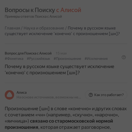
Вопросы к Поиску 
с Алисой
Примеры ответов Поиска с Алисой
Главная
/
Наука и образование
/
Почему в русском языке
существует исключение 'конечно' с произношением [шн]?
Вопрос для Поиска с Алисой
15 мая
#Фонетика
#Русскийязык
#Произношение
#Исключения
Почему в русском языке существует исключение
'конечно' с произношением [шн]?
Алиса
Как это работает?
На основе источников, возможны неточности
Произношение [шн] в слове «конечно» и других словах
с сочетанием «чн» (например, «скучно», «нарочно»,
«яичница»)
связано со старомосковской нормой
произношения
, которая отражает разговорное,