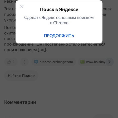
некнижное произношение.
Эта норма считается уходящей, но в некоторых словах
Поиск в Яндексе
произношение повлияло на написание и поэтому не
Сделать Яндекс основным поиском
уходит.
в Сhrome
По современным нормам такое произношение
считается устаревшим, в ряде случаев —
ПРОДОЛЖИТЬ
просторечным.
Под влиянием правописания
произношение [шн] постепенно стало вытесняться
произношением [чн].
0
rus.stackexchange.com
www.bolshoyvopros.r
Найти в Поиске
Комментарии