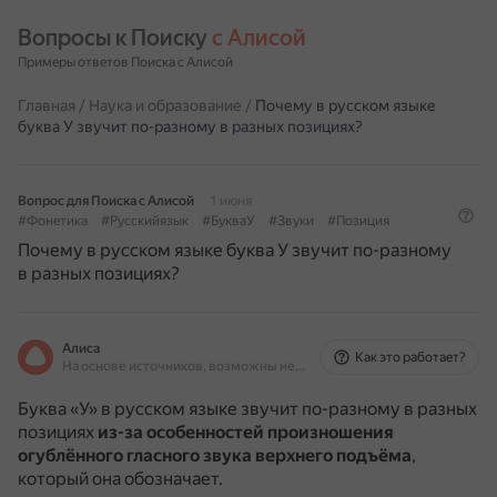
Вопросы к Поиску 
с Алисой
Примеры ответов Поиска с Алисой
Главная
/
Наука и образование
/
Почему в русском языке
буква У звучит по-разному в разных позициях?
Вопрос для Поиска с Алисой
1 июня
#Фонетика
#Русскийязык
#БукваУ
#Звуки
#Позиция
Почему в русском языке буква У звучит по-разному
в разных позициях?
Алиса
Как это работает?
На основе источников, возможны неточности
Буква «У» в русском языке звучит по-разному в разных
позициях
из-за особенностей произношения
огублённого гласного звука верхнего подъёма
,
который она обозначает.