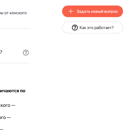
Задать новый вопрос
ы от конского
Как это работает?
?
личаются по
ского —
ого —
 —