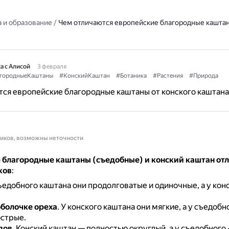
 и образование
/
Чем отличаются европейские благородные каштан
а с Алисой
3 февраля
городныеКаштаны
#КонскийКаштан
#Ботаника
#Растения
#Природа
ся европейские благородные каштаны от конского каштана
ников, возможны неточности
 благородные каштаны (съедобные) и конский каштан от
ков
:
ъедобного каштана они продолговатые и одиночные, а у кон
оболочке ореха
.
У конского каштана они мягкие, а у съедобн
острые.
дов
.
Конский каштан — полностью округлый, а у съедобного