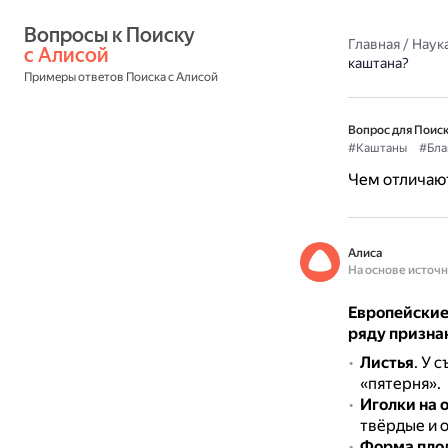
Вопросы к Поиску 
Главная
/
Наука
с Алисой
каштана?
Примеры ответов Поиска с Алисой
Вопрос для Поиск
#Каштаны
#Бла
Чем отличают
Алиса
На основе источ
Европейские
ряду призна
Листья
.
У с
«пятерня».
Иголки на 
твёрдые и 
Форма пло