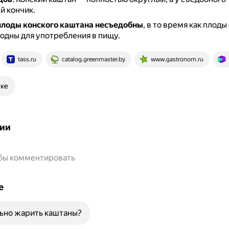
й кончик.
плоды конского каштана несъедобны
, в то время как плод
одны для употребления в пищу.
tass.ru
catalog.greenmaster.by
www.gastronom.ru
ске
ии
обы комментировать
е
ьно жарить каштаны?