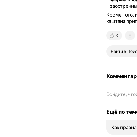
заостренны
Кроме того,
каштана приг
0
Найти в Пои
Комментар
Войдите, чт
Ещё по тем
Как правил