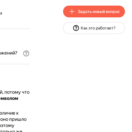
Задать новый вопрос
а
Как это работает?
ажений?
, потому что
символом
зличие к
, оно пришло
поэтому
столько же