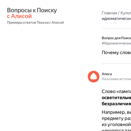
Вопросы к Поиску 
Главная
/
Культ
с Алисой
идиоматическ
Примеры ответов Поиска с Алисой
Вопрос для Поиск
#Идиоматически
Почему слов
Алиса
На основе источ
Слово «лампа
осветительн
безразличия
Например, вы
предмету раз
из уголовной
находятся да