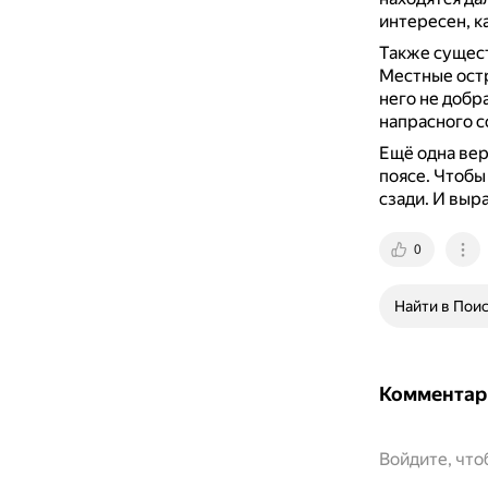
интересен, к
Также сущест
Местные остр
него не добр
напрасного с
Ещё одна вер
поясе.
Чтобы 
сзади.
И выра
0
Найти в Пои
Комментар
Войдите, чт