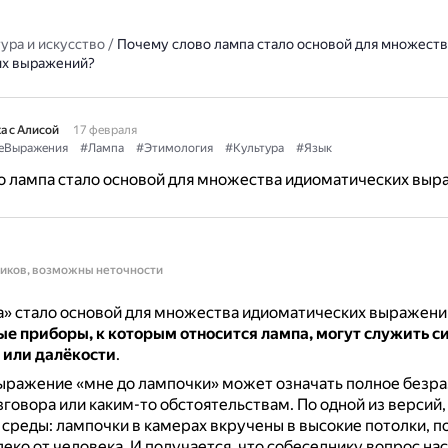
ура и искусство
/
Почему слово лампа стало основой для множеств
их выражений?
а с Алисой
17 февраля
еВыражения
#Лампа
#Этимология
#Культура
#Язык
о лампа стало основой для множества идиоматических выр
ников, возможны неточности
» стало основой для множества идиоматических выражений
ые приборы, к которым относится лампа, могут служить 
 или далёкости
.
ражение «мне до лампочки» может означать полное безра
говора или каким-то обстоятельствам.
По одной из версий
 среды: лампочки в камерах вкручены в высокие потолки, 
леко от человека.
И получается, что собеседнику вопрос на