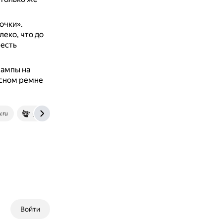
очки».
еко, что до
 есть
лампы на
ясном ремне
v.ru
gufo.me
Войти