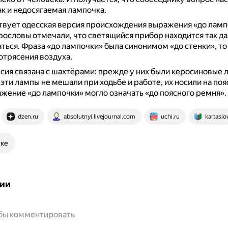
ак и недосягаемая лампочка.
вует одесская версия происхождения выражения «до ламп
ословы отмечали, что светящийся прибор находится так дал
аться.
Фраза «до лампочки» была синонимом «до стенки», то
отрясения воздуха.
сия связана с шахтёрами: прежде у них были керосиновые 
эти лампы не мешали при ходьбе и работе, их носили на по
жение «до лампочки» могло означать «до поясного ремня».
dzen.ru
absolutnyi.livejournal.com
uchi.ru
kartaslo
ске
ии
обы комментировать