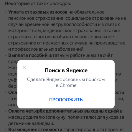
Некоторые из таких расходов:
Уплата страховых взносов
на обязательное
пенсионное страхование, социальное страхование на
случай временной нетрудоспособности и в связи с
материнством, медицинское страхование, а также
страховых взносов на обязательное социальное
страхование от несчастных случаев на производстве
и профессиональных заболеваний.
Выплата пособий
штатным работникам за счёт
средств Фонда социального страхования РФ.
Например, пособие по беременности и родам,
Поиск в Яндексе
единовременное пособие женщинам, вставшим на
Сделать Яндекс основным поиском
учёт в медицинских учреждениях в ранние сроки
в Сhrome
беременности, и другие.
Оплата пособия по временной нетрудоспособности
,
за исключением пособия за первые три дня болезни,
ПРОДОЛЖИТЬ
выплачиваемого работодателем.
Оплата четырёх дополнительных выходных дней
в
месяц родителю (опекуну, попечителю) для ухода за
детьми-инвалидами.
Возмещение стоимости
гарантированного перечня