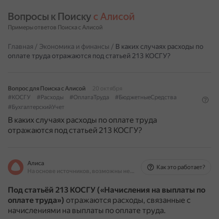
Вопросы к Поиску 
с Алисой
Примеры ответов Поиска с Алисой
Главная
/
Экономика и финансы
/
В каких случаях расходы по
оплате труда отражаются под статьей 213 КОСГУ?
Вопрос для Поиска с Алисой
20 октября
#КОСГУ
#Расходы
#ОплатаТруда
#БюджетныеСредства
#БухгалтерскийУчет
В каких случаях расходы по оплате труда
отражаются под статьей 213 КОСГУ?
Алиса
Как это работает?
На основе источников, возможны неточности
Под статьёй 213 КОСГУ («Начисления на выплаты по
оплате труда»)
отражаются расходы, связанные с
начислениями на выплаты по оплате труда.