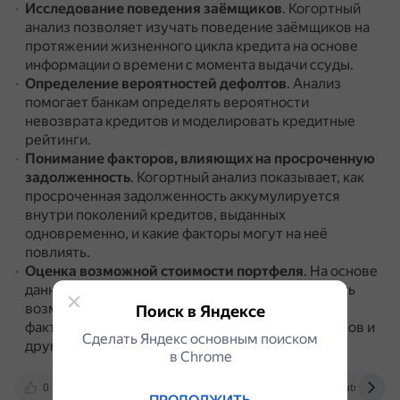
Исследование поведения заёмщиков
.
Когортный
анализ позволяет изучать поведение заёмщиков на
протяжении жизненного цикла кредита на основе
информации о времени с момента выдачи ссуды.
Определение вероятностей дефолтов
.
Анализ
помогает банкам определять вероятности
невозврата кредитов и моделировать кредитные
рейтинги.
Понимание факторов, влияющих на просроченную
задолженность
.
Когортный анализ показывает, как
просроченная задолженность аккумулируется
внутри поколений кредитов, выданных
одновременно, и какие факторы могут на неё
повлиять.
Оценка возможной стоимости портфеля
.
На основе
данных когортного анализа можно точно оценить
возможную стоимость портфеля, провести
Поиск в Яндексе
факторный анализ влияния различных параметров и
Сделать Яндекс основным поиском
другую аналитику.
в Сhrome
0
risk.sgu.ru
boomin.ru
elib.utmn.ru