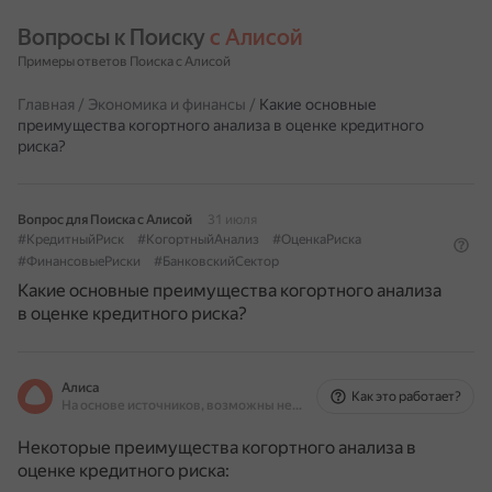
Вопросы к Поиску 
с Алисой
Примеры ответов Поиска с Алисой
Главная
/
Экономика и финансы
/
Какие основные
преимущества когортного анализа в оценке кредитного
риска?
Вопрос для Поиска с Алисой
31 июля
#КредитныйРиск
#КогортныйАнализ
#ОценкаРиска
#ФинансовыеРиски
#БанковскийСектор
Какие основные преимущества когортного анализа
в оценке кредитного риска?
Алиса
Как это работает?
На основе источников, возможны неточности
Некоторые преимущества когортного анализа в
оценке кредитного риска: