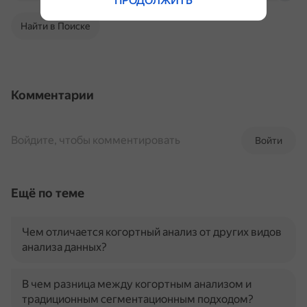
ПРОДОЛЖИТЬ
Найти в Поиске
Комментарии
Войдите, чтобы комментировать
Войти
Ещё по теме
Чем отличается когортный анализ от других видов
анализа данных?
В чем разница между когортным анализом и
традиционным сегментационным подходом?