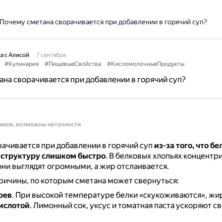
Почему сметана сворачивается при добавлении в горячий суп?
а с Алисой
7 сентября
#Кулинария
#ПищевыеСвойства
#КисломолочныеПродукты
на сворачивается при добавлении в горячий суп?
ников, возможны неточности
ачивается при добавлении в горячий суп
из-за того, что бе
 структуру слишком быстро
.
В белковых хлопьях концентр
они выглядят огромными, а жир отслаивается.
ричины, по которым сметана может свернуться:
рев
.
При высокой температуре белки «скукоживаются», жир
кислотой
.
Лимонный сок, уксус и томатная паста ускоряют с