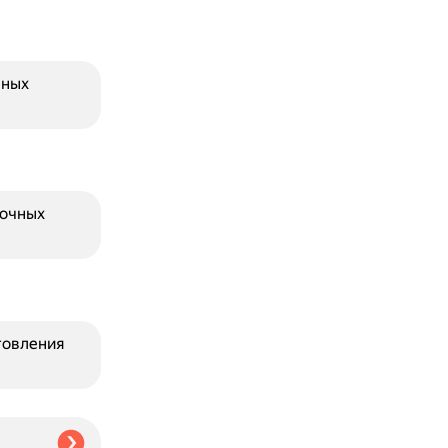
нных
лочных
товления