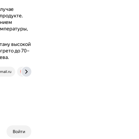
случае
 продукте.
анием
температуры,
тану высокой
грето до 70–
ева.
.mail.ru
yandex.ru
Войти