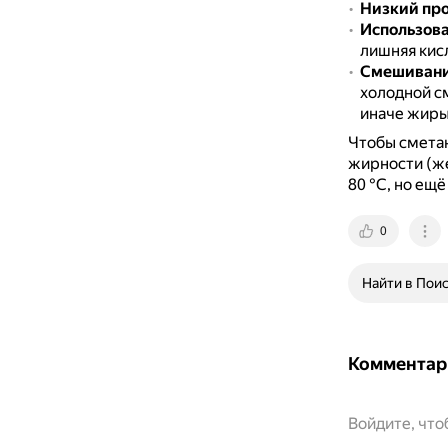
Низкий пр
Использова
лишняя кис
Смешивани
холодной с
иначе жиры
Чтобы сметан
жирности (же
80 °C, но ещ
0
Найти в Пои
Комментар
Войдите, чт