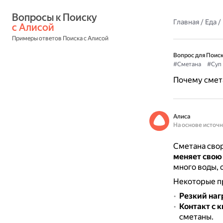
Вопросы к Поиску 
Главная
/
Еда
/
с Алисой
Примеры ответов Поиска с Алисой
Вопрос для Поиск
#Сметана
#Суп
Почему смета
Алиса
На основе источ
Сметана свор
меняет свою
много воды, 
Некоторые п
Резкий наг
Контакт с 
сметаны.