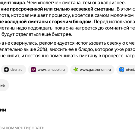
оцент жира
.
Чем «полегче» сметана, тем она капризнее.
ние просроченной или сильно несвежей сметаны
.
В этом 
лота, которая мешает процессу, кроется в самом молочном
е холодной сметаны с горячим блюдом
.
Перед использов
метаны надо подождать, пока она нагреется до комнатной 
 будут отделяться ещё быстрее.
а не свернулась, рекомендуется использовать свежую сме
лательно выше 20%), вносить её в блюдо, которое уже разо
ё не кипит, и постоянно помешивать сметану в процессе нагр
dzen.ru
www.iamcook.ru
www.gastronom.ru
otvet
ске
ии
обы комментировать