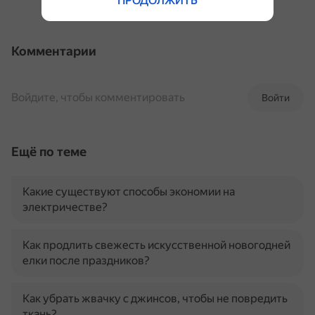
ПРОДОЛЖИТЬ
Комментарии
Войдите, чтобы комментировать
Войти
Ещё по теме
Какие существуют способы экономии на
электричестве?
Как продлить свежесть искусственной новогодней
елки после праздников?
Как убрать жвачку с джинсов, чтобы не повредить
ткань?