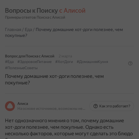
Вопросы к Поиску 
с Алисой
Примеры ответов Поиска с Алисой
Главная
/
Еда
/
Почему домашние хот-доги полезнее, чем
покупные?
Вопрос для Поиска с Алисой
2 марта
#Еда
#ЗдоровоеПитание
#ХотДоги
#ДомашняяКухня
#ПолезныеСоветы
Почему домашние хот-доги полезнее, чем
покупные?
Алиса
Как это работает?
На основе источников, возможны неточности
Нет однозначного мнения о том, почему домашние
хот-доги полезнее, чем покупные. Однако есть
несколько факторов, которые могут сделать это блюдо