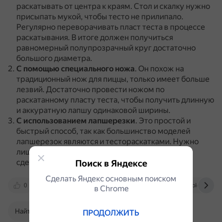
раскатывать от центра к краям.
Стол и скалку нужно
присыпать мукой, чтобы тесто не прилипало.
Регулярно переворачивать пласт теста в процессе
раскатывания.
В итоге должен получиться
равномерный полупрозрачный круг достаточно
большого диаметра.
С помощью специального ножа
.
Он похож на
традиционный нож для пиццы, только имеет больше
лезвий.
Достаточно провести ножом по
раскатанному пласту теста, чтобы получить длинную
и аккуратную лапшу одинаковой ширины.
С использованием лапшерезки
.
Это простой и
быстрый способ, так как большинство моделей
лапшерезок являются и тестораскатками.
Нужно
лишь замесить тесто, а всю остальную работу
сделает пастамашина.
Поиск в Яндексе
Сделать Яндекс основным поиском
0
tuttobello.ru
guruvkusa.ru
blog-recept
в Сhrome
Найти в Поиске
ПРОДОЛЖИТЬ