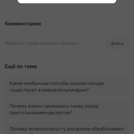
Комментарии
Войдите, чтобы комментировать
Войти
Ещё по теме
Какие необычные способы засолки сельди
существуют в мировой кулинарии?
Почему важно замачивать тыкву перед
приготовлением десертов?
Почему зеленую капусту для долмы обрабатывают