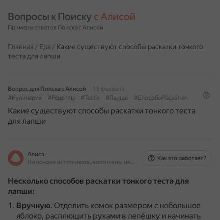
Вопросы к Поиску 
с Алисой
Примеры ответов Поиска с Алисой
Главная
/
Еда
/
Какие существуют способы раскатки тонкого
теста для лапши
Вопрос для Поиска с Алисой
19 февраля
#Кулинария
#Рецепты
#Тесто
#Лапша
#СпособыРаскатки
Какие существуют способы раскатки тонкого теста
для лапши
Алиса
Как это работает?
На основе источников, возможны неточности
Несколько способов раскатки тонкого теста для
лапши:
Вручную
.
Отделить комок размером с небольшое
яблоко, расплющить руками в лепёшку и начинать