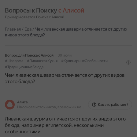
Вопросы к Поиску 
с Алисой
Примеры ответов Поиска с Алисой
Главная
/
Еда
/
Чем ливанская шаварма отличается от других
видов этого блюда?
Вопрос для Поиска с Алисой
30 июля
#Шаварма
#ЛиванскаяКухня
#КулинарныеОсобенности
#ТрадиционныеБлюда
Чем ливанская шаварма отличается от других видов
этого блюда?
Алиса
Как это работает?
На основе источников, возможны неточности
Ливанская шаурма отличается от других видов этого
блюда, например египетской, несколькими
особенностями: