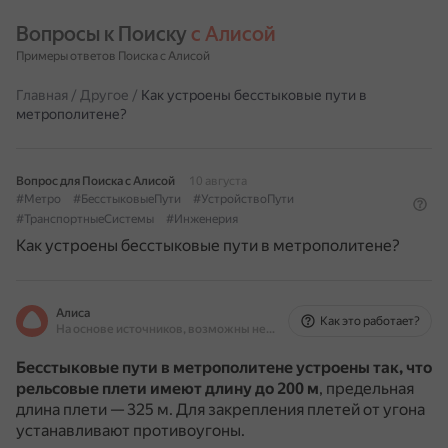
Вопросы к Поиску 
с Алисой
Примеры ответов Поиска с Алисой
Главная
/
Другое
/
Как устроены бесстыковые пути в
метрополитене?
Вопрос для Поиска с Алисой
10 августа
#Метро
#БесстыковыеПути
#УстройствоПути
#ТранспортныеСистемы
#Инженерия
Как устроены бесстыковые пути в метрополитене?
Алиса
Как это работает?
На основе источников, возможны неточности
Бесстыковые пути в метрополитене устроены так, что
рельсовые плети имеют длину до 200 м
, предельная
длина плети — 325 м.
Для закрепления плетей от угона
устанавливают противоугоны.