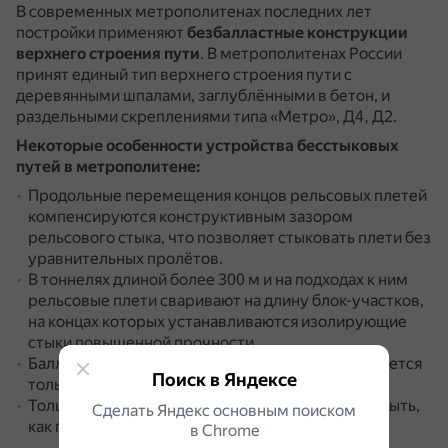
В современных метрополитенах последних лет
постройки применяют
безбалластные конструкции
верхнего строения пути
.
В метрополитенах России
принят единый тип верхнего строения пути с
деревянными шпалами, заглублёнными в бетон, и
раздельными скреплениями типа «Метро», Д4, Д2.
Некоторые особенности устройства бесстыковых
путей в метрополитене:
Продольные перемещения концов рельсовых плетей
компенсируются конструктивным зазором
рельсового стыка, что позволяет стыковать плети без
уравнительных пролётов.
В тоннелях длиной более 300 м и на подходах к ним
рельсовые плети сваривают на длину блок-участков,
на концах которых устанавливаются изолирующие
стыки повышенной прочности.
Балласт в тоннелях и на подходах к ним применяется
Поиск в Яндексе
только из камня твёрдых пород.
Толщина балластного слоя под шпалой должна быть,
Сделать Яндекс основным поиском
как правило, не менее 25 см.
в Сhrome