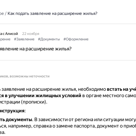
ое
/
Как подать заявление на расширение жилья?
а с Алисой
22 ноября
рение
#Заявление
#Документы
#Оформление
аявление на расширение жилья?
ников, возможны неточности
 заявление на расширение жилья, необходимо
встать на уч
я в улучшении жилищных условий
в органе местного сам
истрации (прописки).
нструкция
:
ть документы
.
В зависимости от региона или ситуации мог
ся, например, справка о замене паспорта, документ о при
ва.