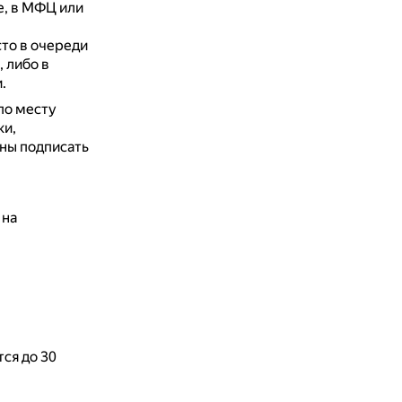
е, в МФЦ или
сто в очереди
 либо в
.
по месту
ки,
ны подписать
 на
тся до 30