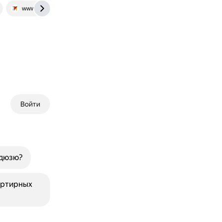
www.kp.ru
Войти
кдюзю?
артирных