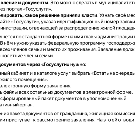
явление и документы
.
Это можно сделать в муниципалитет
ез портал «Госуслуги».
лировать, какое решение приняли власти
.
Узнать своё ме
айте «Госуслуги», указав идентификационный номер заявки,
министрации, отвечающей за распределение жилой площади
шется по стандартной форме на имя главы администрации 
В нём нужно указать федеральную программу господдерж
всех членов семьи и место их проживания.
Заявление долж
ннолетние члены семьи.
документов через «Госуслуги»
нужно:
чный кабинет и в каталоге услуг выбрать «Встать на очередь
 жилого помещения».
 электронную форму заявления.
 файлы всех остальных документов в электронной форме.
 сформированный пакет документов в уполномоченный
ативный орган.
ния пакета документов от гражданина, жилищная комиссия
ии приступает к рассмотрению заявления.
На это ей отводи