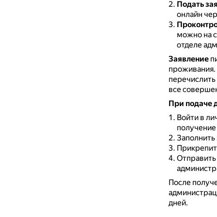
Подать за
онлайн чер
Проконтро
можно на с
отделе ад
Заявление
пи
проживания.
перечислить 
все соверше
При подаче 
Войти в ли
получение
Заполнить
Прикрепить
Отправить
администр
После получе
администрац
дней.