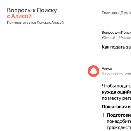
Вопросы к Поиску 
Главная
/
Друг
с Алисой
Примеры ответов Поиска с Алисой
Вопрос для Поиск
#Жильё
#Расши
Как подать з
Алиса
На основе источ
Чтобы подать
нуждающийс
по месту рег
Пошаговая и
Подготови
понадобить
гражданст