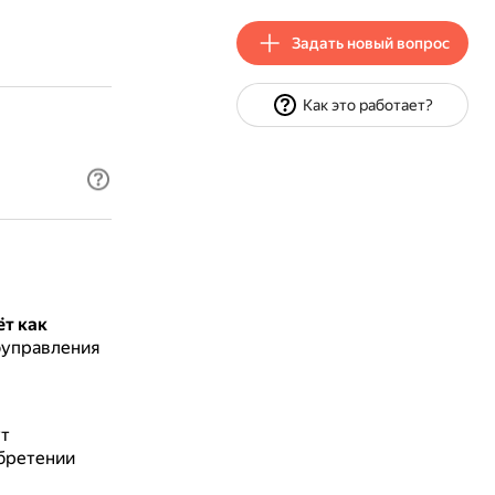
Задать новый вопрос
Как это работает?
ёт как
оуправления
ут
обретении