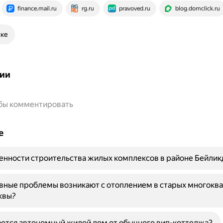
finance.mail.ru
rg.ru
pravoved.ru
blog.domclick.ru
ске
ии
обы комментировать
е
енности строительства жилых комплексов в районе Бейли
вные проблемы возникают с отоплением в старых многокв
квы?
ется автономный жилой дом от обычного вип-коттеджа?