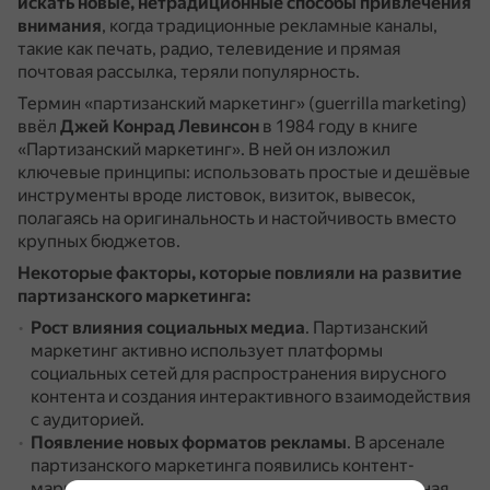
искать новые, нетрадиционные способы привлечения
внимания
, когда традиционные рекламные каналы,
такие как печать, радио, телевидение и прямая
почтовая рассылка, теряли популярность.
Термин «партизанский маркетинг» (guerrilla marketing)
ввёл
Джей Конрад Левинсон
в 1984 году в книге
«Партизанский маркетинг».
В ней он изложил
ключевые принципы: использовать простые и дешёвые
инструменты вроде листовок, визиток, вывесок,
полагаясь на оригинальность и настойчивость вместо
крупных бюджетов.
Некоторые факторы, которые повлияли на развитие
партизанского маркетинга:
Рост влияния социальных медиа
.
Партизанский
маркетинг активно использует платформы
социальных сетей для распространения вирусного
контента и создания интерактивного взаимодействия
с аудиторией.
Появление новых форматов рекламы
.
В арсенале
партизанского маркетинга появились контент-
маркетинг, виртуальная реальность и дополненная