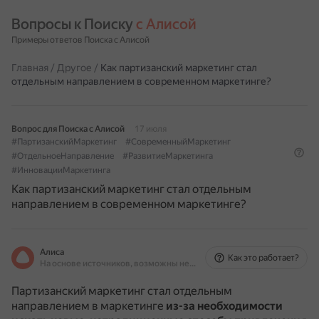
Вопросы к Поиску 
с Алисой
Примеры ответов Поиска с Алисой
Главная
/
Другое
/
Как партизанский маркетинг стал
отдельным направлением в современном маркетинге?
Вопрос для Поиска с Алисой
17 июля
#ПартизанскийМаркетинг
#СовременныйМаркетинг
#ОтдельноеНаправление
#РазвитиеМаркетинга
#ИнновацииМаркетинга
Как партизанский маркетинг стал отдельным
направлением в современном маркетинге?
Алиса
Как это работает?
На основе источников, возможны неточности
Партизанский маркетинг стал отдельным
направлением в маркетинге
из-за необходимости