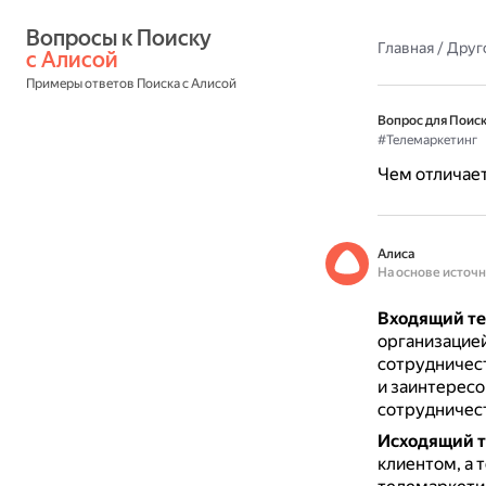
Вопросы к Поиску 
Главная
/
Друг
с Алисой
Примеры ответов Поиска с Алисой
Вопрос для Поиск
#Телемаркетинг
Чем отличае
Алиса
На основе источ
Входящий те
организацией
сотрудничес
и заинтересо
сотрудничес
Исходящий т
клиентом, а 