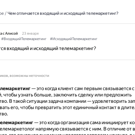
ое
/
Чем отличается входящий и исходящий телемаркетинг?
а с Алисой
23 января
#ВходящийТелемаркетинг
#ИсходящийТелемаркетинг
тся входящий и исходящий телемаркетинг?
ников, возможны неточности
лемаркетинг
— это когда клиент сам первым связывается с
, чтобы узнать больше, заключить сделку или предложить
тво.
В такой ситуации задача компании — удовлетворить за
вать его, чтобы превратить этот единичный контакт в длит
тво.
елемаркетинг
— это когда организация сама инициирует ко
телемаркетолог напрямую связывается с ним.
В отличие от 