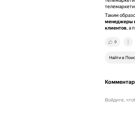
телемаркетин
телемаркетин
Таким образ
менеджеры к
клиентов
, а
0
Найти в Пои
Комментар
Войдите, чт