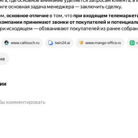
га, где основное внимание уделяется запросам клиента, в
ге основная задача менеджера — заключить сделку.
ом,
основное отличие
в том, что
при входящем телемаркет
омпании принимают звонки от покупателей и потенциал
 при исходящем — обзванивают покупателей из ранее собран
www.calltouch.ru
twin24.ai
www.mango-office.ru
ске
ии
обы комментировать