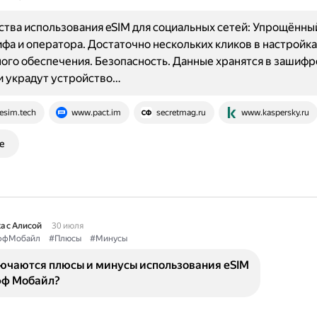
ва использования eSIM для социальных сетей: Упрощённы
фа и оператора. Достаточно нескольких кликов в настройка
го обеспечения. Безопасность. Данные хранятся в зашиф
ли украдут устройство…
esim.tech
www.pact.im
secretmag.ru
www.kaspersky.ru
е
а с Алисой
30 июля
ффМобайл
#Плюсы
#Минусы
лючаются плюсы и минусы использования eSIM
фф Мобайл?