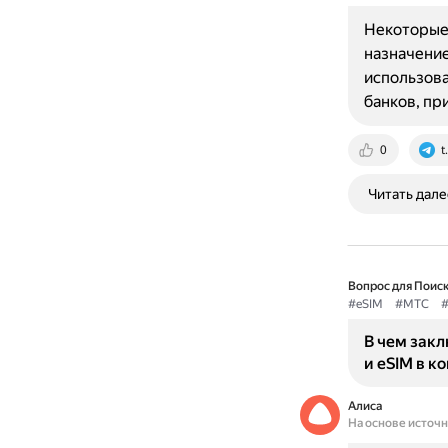
Некоторые 
назначение
использова
банков, пр
0
t
Читать дале
Вопрос для Поиск
#eSIM
#МТС
#
В чем зак
и eSIM в к
Алиса
На основе источ