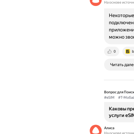
На основе источ
Некоторые 
подключени
приложение
можно зво
0
b
Читать дале
Вопрос для Поиск
#eSIM
#Т-Моба
Каковы пр
услуги eSI
Алиса
На основе источ