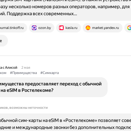
азу несколько номеров разных операторов, например, для
ий. Поддержка всех современных…
ournal.tinkoff.ru
ozon.by
kasla.ru
market.yandex.ru
е
а с Алисой
2 мая
еком
#Преимущества
#Симкарта
имущества предоставляет переход с обычной
на eSIM в Ростелекоме?
ников, возможны неточности
обычной сим-карты на eSIM в «Ростелекоме» позволяет со
дние и международные звонки без дополнительных подклю