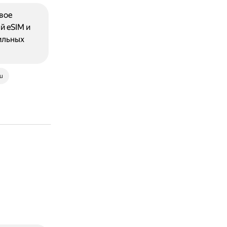
вое
й eSIM и
ильных
u