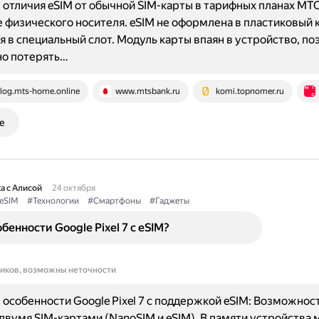
отличия eSIM от обычной SIM-карты в тарифных планах МТС
 физического носителя. eSIM не оформлена в пластиковый к
я в специальный слот. Модуль карты впаян в устройство, по
о потерять…
log.mts-home.online
www.mtsbank.ru
komi.topnomer.ru
е
а с Алисой
24 октября
eSIM
#Технологии
#Смартфоны
#Гаджеты
бенности Google Pixel 7 с eSIM?
ников, возможны неточности
особенности Google Pixel 7 с поддержкой eSIM: Возможнос
 двумя SIM-картами (NanoSIM и eSIM). В памяти устройства