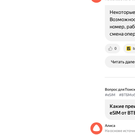
Некоторые 
Возможност
номер, раб
смена опе
0
b
Читать дале
Вопрос для Поиск
#eSIM
#ВТБМоб
Какие пре
eSIM от ВТ
Алиса
На основе источ