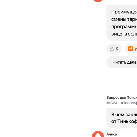
Преимущест
смены тари
программно
виде, а ес
0
y
Читать дале
Вопрос для Поиск
#eSIM
#Тинько
В чем зак
от Тинько
Алиса