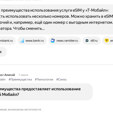
преимущества использования услуги eSIM у «Т-Мобайл»:
ь использовать несколько номеров. Можно хранить в eSIM
очий и, например, ещё один номер с выгодным интернетом.
ратора. Чтобы сменить…
robank.ru
www.banki.ru
news.rambler.ru
dtf.ru
w
е
а с Алисой
1 июня
айл
#Преимущества
#Технологии
#Связь
имущества предоставляет использование
Б Мобайл?
ников, возможны неточности