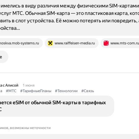
имелись в виду различия между физическими SIM-картами 
услуг МТС. Обычная SIM-карта — это пластиковая карта, ко
вить в слот устройства. Её можно потерять или повредить, 
ройства…
oskva.mob-systems.ru
www.raiffeisen-media.ru
www.mts-com.r
е
а с Алисой
1 июня
а
#МТС
#ТарифныеПланы
#Технологии
#Связь
ется eSIM от обычной SIM-карты в тарифных
С
ников, возможны неточности