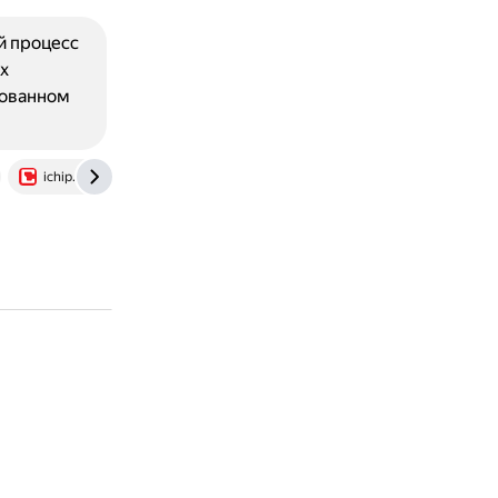
й процесс
х
рованном
ichip.ru