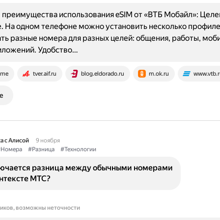
преимущества использования eSIM от «ВТБ Мобайл»: Целе
. На одном телефоне можно установить несколько профиле
ть разные номера для разных целей: общения, работы, моб
иложений. Удобство…
.me
tver.aif.ru
blog.eldorado.ru
m.ok.ru
www.vtb.r
е
а с Алисой
9 ноября
Номера
#Разница
#Технологии
лючается разница между обычными номерами
онтексте МТС?
ников, возможны неточности