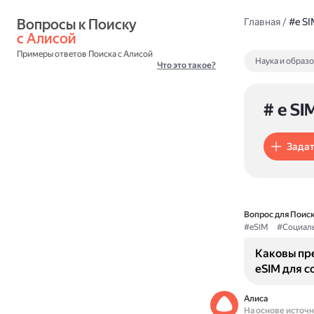
Вопросы к Поиску 
Главная
/
#e SI
с Алисой
Примеры ответов Поиска с Алисой
Наука и образ
Что это такое?
# e SI
Задат
Вопрос для Поиск
#eSIM
#Социал
Каковы пр
eSIM для с
Алиса
На основе источ