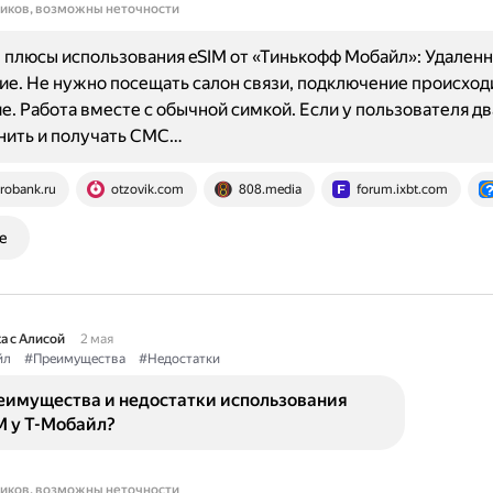
ников, возможны неточности
плюсы использования eSIM от «Тинькофф Мобайл»: Удален
е. Не нужно посещать салон связи, подключение происход
. Работа вместе с обычной симкой. Если у пользователя дв
нить и получать СМС…
robank.ru
otzovik.com
808.media
forum.ixbt.com
е
а с Алисой
2 мая
йл
#Преимущества
#Недостатки
еимущества и недостатки использования
M у Т-Мобайл?
ников, возможны неточности