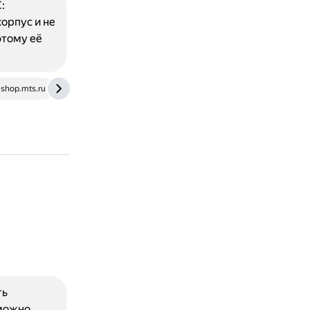
:
орпус и не
этому её
shop.mts.ru
dzen.ru
ть
 можно