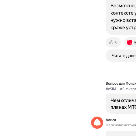
Возможно, 
контексте 
нужно вста
краже уст
0
m
Читать дале
Вопрос для Поиск
#eSIM
#SIMкарт
Чем отлича
планах МТ
Алиса
На основе источ