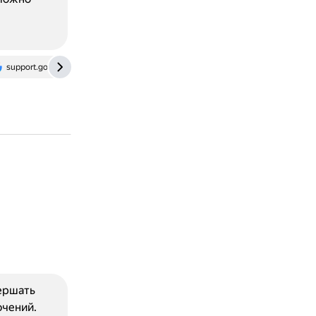
support.google.com
вершать
чений.