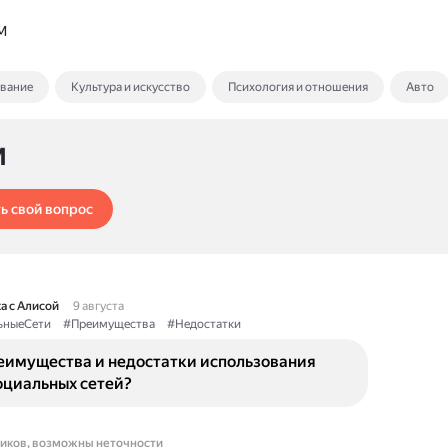
M
ование
Культура и искусство
Психология и отношения
Авто
M
ь свой вопрос
а с Алисой
9 августа
ьныеСети
#Преимущества
#Недостатки
еимущества и недостатки использования
оциальных сетей?
ников, возможны неточности