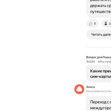
держать ср
путешеств
0
j
Читать дале
Вопрос для Поиск
#eSIM
#Ростел
Какие пре
сим-карты 
Алиса
На основе источ
Переход с 
междугоро