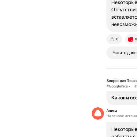
Некоторые 
Отсутствие
вставляетс
невозможн
0
b
Читать дале
Вопрос для Поиск
#GooglePixel7
#
Каковы осо
Алиса
На основе источ
Некоторые 
работать с