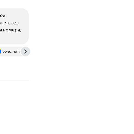
ное
ит через
а номера,
otvet.mail.ru