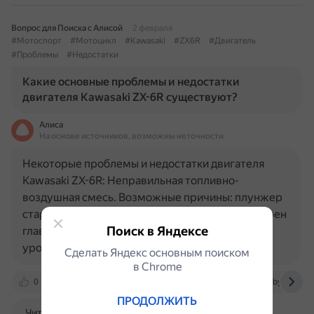
Вопрос для Поиска с Алисой
2 февраля
#Мотоспорт
#Мотоцикл
#Kawasaki
#ZX6R
#Двигатель
#Проблемы
#Недостатки
Какие основные проблемы и недостатки
двигателя Kawasaki ZX-6R существуют?
Алиса
На основе источников, возможны неточности
Некоторые проблемы и недостатки двигателя
Kawasaki ZX-6R: Неправильная топливно-
воздушная смесь. Возможные причины: плунжер
стартера застрял в открытом положении, засорен
Поиск в Яндексе
главный жиклёр или воздушная форсунка,
уровень топлива в поплавковой камере…
Сделать Яндекс основным поиском
в Сhrome
0
vk.com
motoinstruction.ru
hrustik.by
ПРОДОЛЖИТЬ
Читать далее