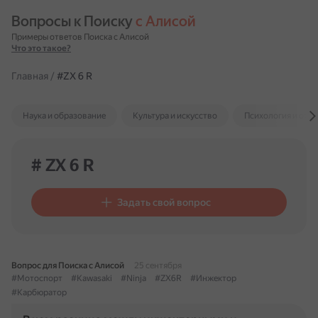
Вопросы к Поиску 
с Алисой
Примеры ответов Поиска с Алисой
Что это такое?
Главная
/
#ZX 6 R
Наука и образование
Культура и искусство
Психология и отн
# ZX 6 R
Задать свой вопрос
Вопрос для Поиска с Алисой
25 сентября
#Мотоспорт
#Kawasaki
#Ninja
#ZX6R
#Инжектор
#Карбюратор