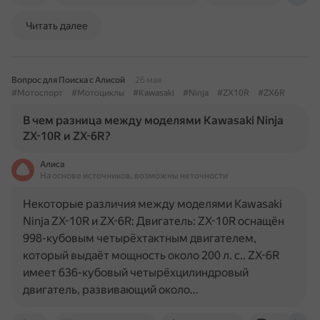
Читать далее
Вопрос для Поиска с Алисой
26 мая
#Мотоспорт
#Мотоциклы
#Kawasaki
#Ninja
#ZX10R
#ZX6R
В чем разница между моделями Kawasaki Ninja
ZX-10R и ZX-6R?
Алиса
На основе источников, возможны неточности
Некоторые различия между моделями Kawasaki
Ninja ZX-10R и ZX-6R: Двигатель: ZX-10R оснащён
998-кубовым четырёхтактным двигателем,
который выдаёт мощность около 200 л. с.. ZX-6R
имеет 636-кубовый четырёхцилиндровый
двигатель, развивающий около…