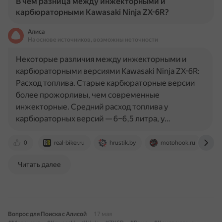
В чем разница между инжекторными и
карбюраторными Kawasaki Ninja ZX-6R?
Алиса
На основе источников, возможны неточности
Некоторые различия между инжекторными и
карбюраторными версиями Kawasaki Ninja ZX-6R:
Расход топлива. Старые карбюраторные версии
более прожорливы, чем современные
инжекторные. Средний расход топлива у
карбюраторных версий — 6–6,5 литра, у…
0
real-biker.ru
hrustik.by
motohook.ru
Читать далее
Вопрос для Поиска с Алисой
17 мая