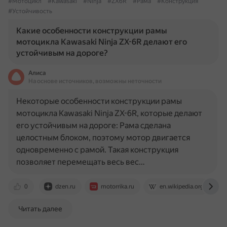
#Мотоцикл
#Kawasaki
#Ninja
#ZX6R
#Рама
#Конструкция
#Устойчивость
Какие особенности конструкции рамы
мотоцикла Kawasaki Ninja ZX-6R делают его
устойчивым на дороге?
Алиса
На основе источников, возможны неточности
Некоторые особенности конструкции рамы
мотоцикла Kawasaki Ninja ZX-6R, которые делают
его устойчивым на дороге: Рама сделана
целостным блоком, поэтому мотор двигается
одновременно с рамой. Такая конструкция
позволяет перемещать весь вес…
0
dzen.ru
motorrika.ru
en.wikipedia.org
Читать далее