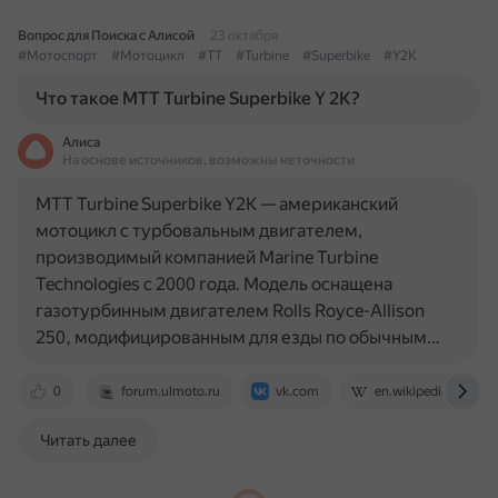
Вопрос для Поиска с Алисой
23 октября
#Мотоспорт
#Мотоцикл
#TT
#Turbine
#Superbike
#Y2K
Что такое MTT Turbine Superbike Y 2K?
Алиса
На основе источников, возможны неточности
MTT Turbine Superbike Y2K — американский
мотоцикл с турбовальным двигателем,
производимый компанией Marine Turbine
Technologies с 2000 года. Модель оснащена
газотурбинным двигателем Rolls Royce-Allison
250, модифицированным для езды по обычным…
0
forum.ulmoto.ru
vk.com
en.wikipedia.org
Читать далее