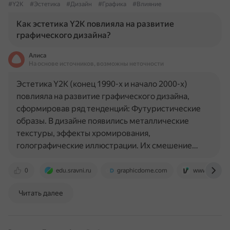
#Y2K
#Эстетика
#Дизайн
#Графика
#Влияние
Как эстетика Y2K повлияла на развитие
графического дизайна?
Алиса
На основе источников, возможны неточности
Эстетика Y2K (конец 1990-х и начало 2000-х)
повлияла на развитие графического дизайна,
сформировав ряд тенденций: Футуристические
образы. В дизайне появились металлические
текстуры, эффекты хромирования,
голографические иллюстрации. Их смешение…
0
edu.sravni.ru
graphicdome.com
www.vividcrea
Читать далее