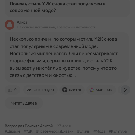
Почему стиль Y2K снова стал популярен в
современной моде?
Алиса
На основе источников, возможны неточности
Несколько причин, по которым стиль Y2K снова
стал популярным в современной моде:
Ностальгия миллениалов. Они пересматривают
старые фильмы, сериалы и клипы, и стиль Y2K
вызывает у них тёплые чувства, потому что это
связь с детством и юностью…
0
secretmag.ru
dzen.ru
star-tex.ru
mark
Читать далее
Вопрос для Поиска с Алисой
27 июля
#Дизайн
#Y2K
#ГрафическийДизайн
#Стиль
#Мода
#Культура