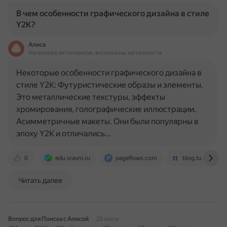
В чем особенности графического дизайна в стиле
Y2K?
Алиса
На основе источников, возможны неточности
Некоторые особенности графического дизайна в
стиле Y2K: Футуристические образы и элементы.
Это металлические текстуры, эффекты
хромирования, голографические иллюстрации.
Асимметричные макеты. Они были популярны в
эпоху Y2K и отличались…
0
edu.sravni.ru
pageflows.com
blog.tutortop.ru
Читать далее
Вопрос для Поиска с Алисой
28 июля