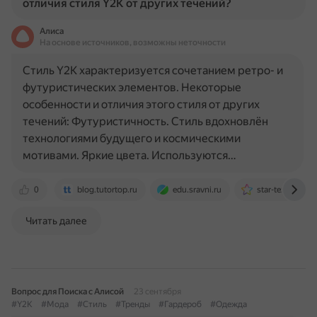
отличия стиля Y2K от других течений?
Алиса
На основе источников, возможны неточности
Стиль Y2K характеризуется сочетанием ретро- и
футуристических элементов. Некоторые
особенности и отличия этого стиля от других
течений: Футуристичность. Стиль вдохновлён
технологиями будущего и космическими
мотивами. Яркие цвета. Используются…
0
blog.tutortop.ru
edu.sravni.ru
star-tex.ru
Читать далее
Вопрос для Поиска с Алисой
23 сентября
#Y2K
#Мода
#Стиль
#Тренды
#Гардероб
#Одежда