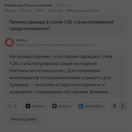
Вопрос для Поиска с Алисой
5 января
#Мода
#Стиль
#Y2K
#Тренды
#МолодежнаяМода
Почему одежда в стиле Y2K стала популярной
среди молодежи?
Алиса
На основе источников, возможны неточности
Несколько причин, по которым одежда в стиле
Y2K стала популярной среди молодёжи:
Ностальгия по прошлому. Для поколения
миллениалов это воспоминание о юности, для
зумеров — экзотика «старого интернета» и
журналов с глянцевыми постерами. Влияние…
0
lenta.ru
dzen.ru
lady.mail.ru
www.vokr
Читать далее