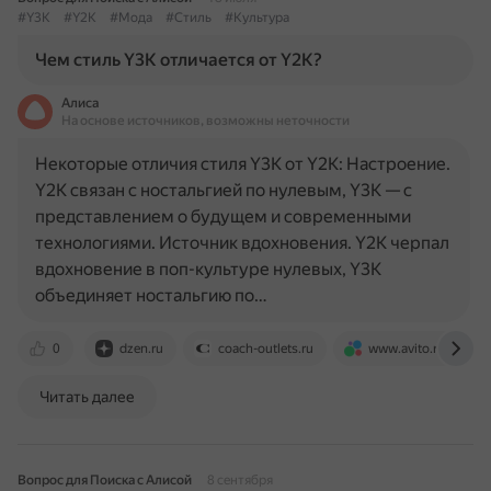
#Y3K
#Y2K
#Мода
#Стиль
#Культура
Чем стиль Y3K отличается от Y2K?
Алиса
На основе источников, возможны неточности
Некоторые отличия стиля Y3K от Y2K: Настроение.
Y2K связан с ностальгией по нулевым, Y3K — с
представлением о будущем и современными
технологиями. Источник вдохновения. Y2K черпал
вдохновение в поп-культуре нулевых, Y3K
объединяет ностальгию по…
0
dzen.ru
coach-outlets.ru
www.avito.ru
Читать далее
Вопрос для Поиска с Алисой
8 сентября