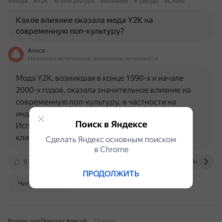
#Мода
#Y2K
#ПопКультура
#Влияние
#Тренды
#Стиль
Какое влияние оказала мода Y2K на
современную поп-культуру?
Алиса
На основе источников, возможны неточности
Мода Y2K, возникшая в конце 1990-х и начале
2000-х годов, оказала значительное влияние на
современную поп-культуру, в частности на
индустрию K-pop. Некоторые аспекты влияния:
Поиск в Яндексе
Использование элементов Y2K в музыкальных
клипах. Группы, такие как…
Сделать Яндекс основным поиском
в Сhrome
0
vk.com
www.fashionchingu.com
blog.tutorto
ПРОДОЛЖИТЬ
Читать далее
Вопрос для Поиска с Алисой
18 июля