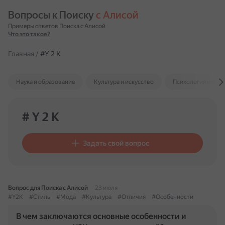
Вопросы к Поиску 
с Алисой
Примеры ответов Поиска с Алисой
Что это такое?
Главная
/
#Y 2 K
Наука и образование
Культура и искусство
Психология и отн
# Y 2 K
Задать свой вопрос
Вопрос для Поиска с Алисой
23 июля
#Y2K
#Стиль
#Мода
#Культура
#Отличия
#Особенности
В чем заключаются основные особенности и