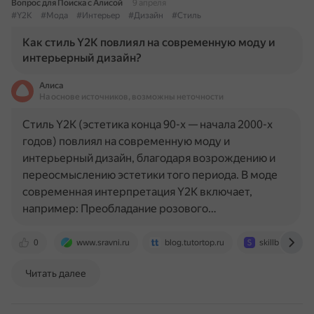
Вопрос для Поиска с Алисой
9 апреля
#Y2K
#Мода
#Интерьер
#Дизайн
#Стиль
Как стиль Y2K повлиял на современную моду и
интерьерный дизайн?
Алиса
На основе источников, возможны неточности
Стиль Y2K (эстетика конца 90-х — начала 2000-х
годов) повлиял на современную моду и
интерьерный дизайн, благодаря возрождению и
переосмыслению эстетики того периода. В моде
современная интерпретация Y2K включает,
например: Преобладание розового…
0
www.sravni.ru
blog.tutortop.ru
skillbox.ru
Читать далее