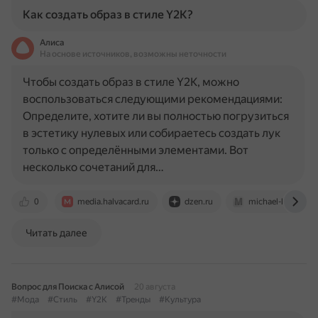
Как создать образ в стиле Y2K?
Алиса
На основе источников, возможны неточности
Чтобы создать образ в стиле Y2K, можно
воспользоваться следующими рекомендациями:
Определите, хотите ли вы полностью погрузиться
в эстетику нулевых или собираетесь создать лук
только с определёнными элементами. Вот
несколько сочетаний для…
0
media.halvacard.ru
dzen.ru
michael-kors.com
Читать далее
Вопрос для Поиска с Алисой
20 августа
#Мода
#Стиль
#Y2K
#Тренды
#Культура