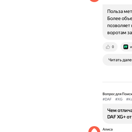
Польза мет
Более объе
позволяет 
воротам з
0
w
Читать дале
Вопрос для Поиск
#DAF
#XG
#К
Чем отлич
DAF XG+ от
Алиса