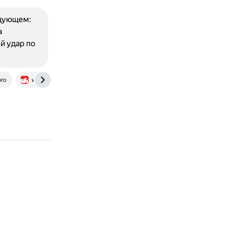
едующем:
а
й удар по
pro
www.sportskeeda.com