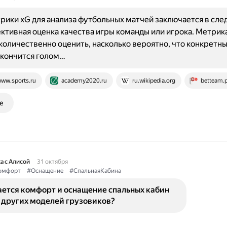
рики xG для анализа футбольных матчей заключается в сл
ктивная оценка качества игры команды или игрока. Метрик
количественно оценить, насколько вероятно, что конкретны
акончится голом…
ww.sports.ru
academy2020.ru
ru.wikipedia.org
betteam.
е
а с Алисой
31 октября
омфорт
#Оснащение
#СпальнаяКабина
ается комфорт и оснащение спальных кабин
 других моделей грузовиков?