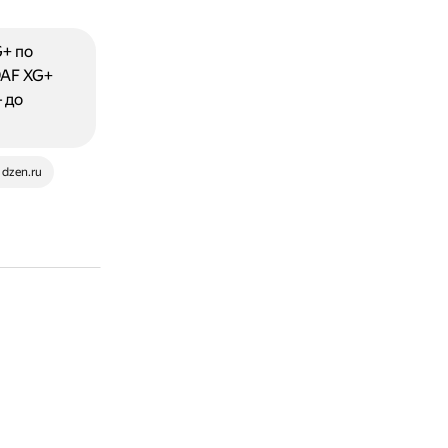
+ по
DAF XG+
 до
dzen.ru