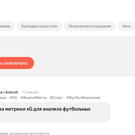
ование
Культура и искусство
Психология и отношения
Авто
ь свой вопрос
а с Алисой
12 января
ика
#XG
#АнализМатча
#Спорт
#ФутболАналитика
за метрики xG для анализа футбольных
ников, возможны неточности