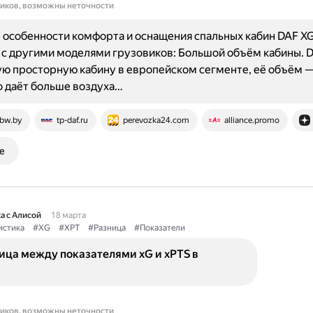
ников, возможны неточности
особенности комфорта и оснащения спальных кабин DAF XG
с другими моделями грузовиков: Большой объём кабины. 
ю просторную кабину в европейском сегменте, её объём —
то даёт больше воздуха…
bw.by
tp-daf.ru
perevozka24.com
alliance.promo
е
а с Алисой
18 марта
истика
#XG
#XPT
#Разница
#Показатели
ица между показателями xG и xPTS в
ников, возможны неточности