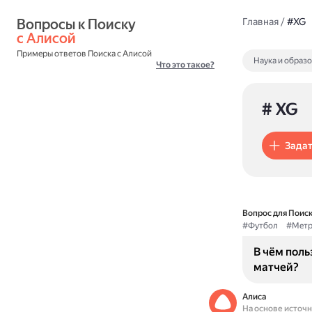
Вопросы к Поиску 
Главная
/
#XG
с Алисой
Примеры ответов Поиска с Алисой
Наука и образ
Что это такое?
# XG
Задат
Вопрос для Поиск
#Футбол
#Метр
В чём поль
матчей?
Алиса
На основе источ