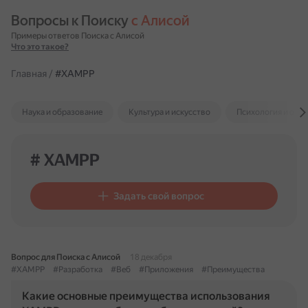
Вопросы к Поиску 
с Алисой
Примеры ответов Поиска с Алисой
Что это такое?
Главная
/
#XAMPP
Наука и образование
Культура и искусство
Психология и отн
# XAMPP
Задать свой вопрос
Вопрос для Поиска с Алисой
18 декабря
#XAMPP
#Разработка
#Веб
#Приложения
#Преимущества
Какие основные преимущества использования