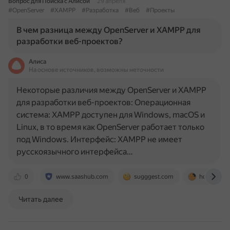
Вопрос для Поиска с Алисой
29 апреля
#OpenServer
#XAMPP
#Разработка
#Веб
#Проекты
В чем разница между OpenServer и XAMPP для
разработки веб-проектов?
Алиса
На основе источников, возможны неточности
Некоторые различия между OpenServer и XAMPP
для разработки веб-проектов: Операционная
система: XAMPP доступен для Windows, macOS и
Linux, в то время как OpenServer работает только
под Windows. Интерфейс: XAMPP не имеет
русскоязычного интерфейса…
0
www.saashub.com
sugggest.com
hoster.ru
Читать далее