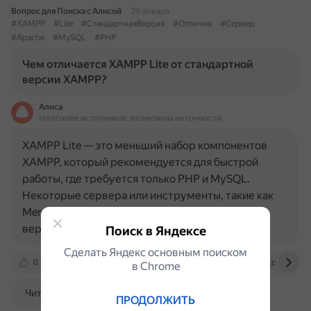
Вопрос для Поиска с Алисой
26 января
#XAMPP
#Lite
#СтандартнаяВерсия
#Отличия
#Сервер
#Apache
#MySQL
#PHP
Чем отличается XAMPP Lite от стандартной
версии XAMPP?
Алиса
На основе источников, возможны неточности
XAMPP Lite — это меньший набор компонентов
XAMPP, который рекомендуется для быстрой
работы, где требуется только PHP и MySQL.
Некоторые сервера или инструменты, такие как
Mercury Mail и FileZilla FTP, отсутствуют в Lite-
версии. Стандартная версия…
Поиск в Яндексе
Сделать Яндекс основным поиском
0
sourceforge.net
cloudinfrastructureservices.co.uk
в Сhrome
Читать далее
ПРОДОЛЖИТЬ