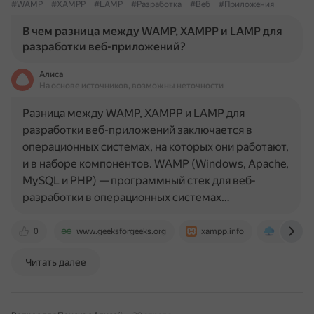
#WAMP
#XAMPP
#LAMP
#Разработка
#Веб
#Приложения
В чем разница между WAMP, XAMPP и LAMP для
разработки веб-приложений?
Алиса
На основе источников, возможны неточности
Разница между WAMP, XAMPP и LAMP для
разработки веб-приложений заключается в
операционных системах, на которых они работают,
и в наборе компонентов. WAMP (Windows, Apache,
MySQL и PHP) — программный стек для веб-
разработки в операционных системах…
0
www.geeksforgeeks.org
xampp.info
arenda-se
Читать далее