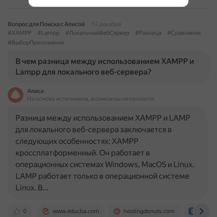
Вопрос для Поиска с Алисой
12 декабря
#XAMPP
#Lampp
#ЛокальныйВебСервер
#Разница
#Сравнение
#ВыборПриложения
В чем разница между использованием XAMPP и
Lampp для локального веб-сервера?
Алиса
На основе источников, возможны неточности
Разница между использованием XAMPP и LAMP
для локального веб-сервера заключается в
следующих особенностях: XAMPP
кроссплатформенный. Он работает в
операционных системах Windows, MacOS и Linux.
LAMP работает только в операционной системе
Linux. В…
0
www.educba.com
hostingdonuts.com
itgap.r