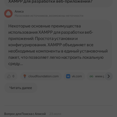
XAMPP для разработки веб-приложений?
Алиса
На основе источников, возможны неточности
Некоторые основные преимущества
использования XAMPP для разработки веб-
приложений: Простота установки и
конфигурирования. XAMPP объединяет все
необходимые компоненты в единый установочный
пакет, что позволяет легко настроить локальную
среду…
0
cloudfoundation.com
vk.com
www.geeksforg
Читать далее
Вопрос для Поиска с Алисой
23 июля