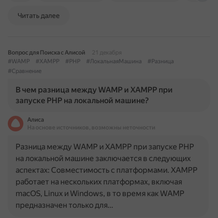
Читать далее
Вопрос для Поиска с Алисой
21 декабря
#WAMP
#XAMPP
#PHP
#ЛокальнаяМашина
#Разница
#Сравнение
В чем разница между WAMP и XAMPP при
запуске PHP на локальной машине?
Алиса
На основе источников, возможны неточности
Разница между WAMP и XAMPP при запуске PHP
на локальной машине заключается в следующих
аспектах: Совместимость с платформами. XAMPP
работает на нескольких платформах, включая
macOS, Linux и Windows, в то время как WAMP
предназначен только для…