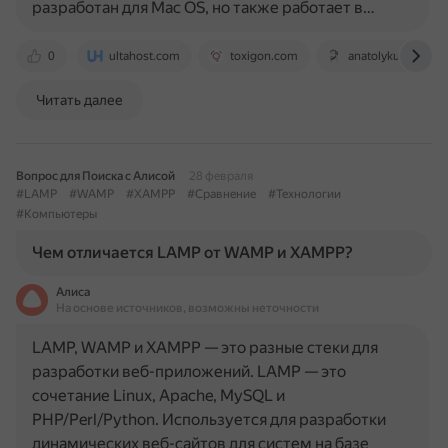
разработан для Mac OS, но также работает в…
0
ultahost.com
toxigon.com
anatolykulikov.ru
Читать далее
Вопрос для Поиска с Алисой
28 февраля
#LAMP
#WAMP
#XAMPP
#Сравнение
#Технологии
#Компьютеры
Чем отличается LAMP от WAMP и XAMPP?
Алиса
На основе источников, возможны неточности
LAMP, WAMP и XAMPP — это разные стеки для
разработки веб-приложений. LAMP — это
сочетание Linux, Apache, MySQL и
PHP/Perl/Python. Используется для разработки
динамических веб-сайтов для систем на базе