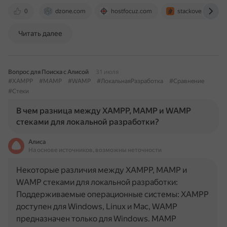
0
dzone.com
hostfocuz.com
stackoverflow.co
Читать далее
Вопрос для Поиска с Алисой
31 июля
#XAMPP
#MAMP
#WAMP
#ЛокальнаяРазработка
#Сравнение
#Стеки
В чем разница между XAMPP, MAMP и WAMP
стеками для локальной разработки?
Алиса
На основе источников, возможны неточности
Некоторые различия между XAMPP, MAMP и
WAMP стеками для локальной разработки:
Поддерживаемые операционные системы: XAMPP
доступен для Windows, Linux и Mac, WAMP
предназначен только для Windows. MAMP