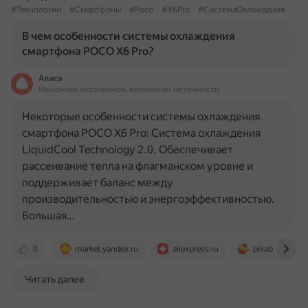
#Технологии
#Смартфоны
#Poco
#X6Pro
#СистемаОхлаждения
В чем особенности системы охлаждения
смартфона POCO X6 Pro?
Алиса
На основе источников, возможны неточности
Некоторые особенности системы охлаждения
смартфона POCO X6 Pro: Система охлаждения
LiquidCool Technology 2.0. Обеспечивает
рассеивание тепла на флагманском уровне и
поддерживает баланс между
производительностью и энергоэффективностью.
Большая…
0
market.yandex.ru
aliexpress.ru
pikabu.ru
Читать далее