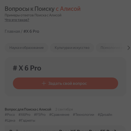
Вопросы к Поиску 
с Алисой
Примеры ответов Поиска с Алисой
Что это такое?
Главная
/
#X 6 Pro
Наука и образование
Культура и искусство
Психология и отн
# X 6 Pro
Задать свой вопрос
Вопрос для Поиска с Алисой
2 сентября
#Poco
#X6Pro
#F5Pro
#Сравнение
#Технологии
#Дизайн
#Цена
#Гаджеты