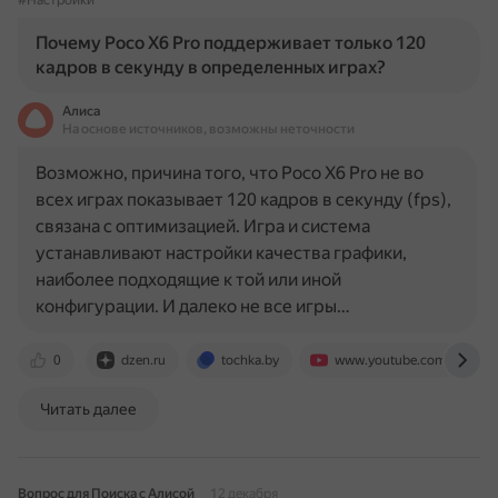
#Настройки
Почему Poco X6 Pro поддерживает только 120
кадров в секунду в определенных играх?
Алиса
На основе источников, возможны неточности
Возможно, причина того, что Poco X6 Pro не во
всех играх показывает 120 кадров в секунду (fps),
связана с оптимизацией. Игра и система
устанавливают настройки качества графики,
наиболее подходящие к той или иной
конфигурации. И далеко не все игры…
0
dzen.ru
tochka.by
www.youtube.com
Читать далее
Вопрос для Поиска с Алисой
12 декабря