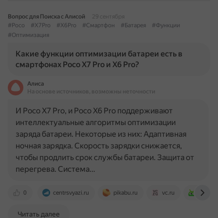
Вопрос для Поиска с Алисой
29 сентября
#Poco
#X7Pro
#X6Pro
#Смартфон
#Батарея
#Функции
#Оптимизация
Какие функции оптимизации батареи есть в
смартфонах Poco X7 Pro и X6 Pro?
Алиса
На основе источников, возможны неточности
И Poco X7 Pro, и Poco X6 Pro поддерживают
интеллектуальные алгоритмы оптимизации
заряда батареи. Некоторые из них: Адаптивная
ночная зарядка. Скорость зарядки снижается,
чтобы продлить срок службы батареи. Защита от
перегрева. Система…
0
centrsvyazi.ru
pikabu.ru
vc.ru
android
Читать далее