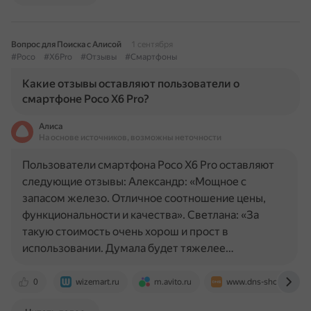
Вопрос для Поиска с Алисой
1 сентября
#Poco
#X6Pro
#Отзывы
#Смартфоны
Какие отзывы оставляют пользователи о
смартфоне Poco X6 Pro?
Алиса
На основе источников, возможны неточности
Пользователи смартфона Poco X6 Pro оставляют
следующие отзывы: Александр: «Мощное с
запасом железо. Отличное соотношение цены,
функциональности и качества». Светлана: «За
такую стоимость очень хорош и прост в
использовании. Думала будет тяжелее…
0
wizemart.ru
m.avito.ru
www.dns-shop.ru