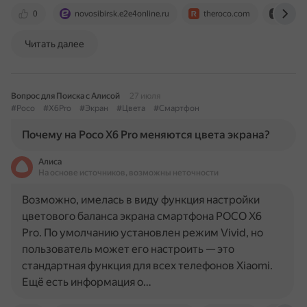
0
novosibirsk.e2e4online.ru
theroco.com
dzen.
Читать далее
Вопрос для Поиска с Алисой
27 июля
#Poco
#X6Pro
#Экран
#Цвета
#Смартфон
Почему на Poco X6 Pro меняются цвета экрана?
Алиса
На основе источников, возможны неточности
Возможно, имелась в виду функция настройки
цветового баланса экрана смартфона POCO X6
Pro. По умолчанию установлен режим Vivid, но
пользователь может его настроить — это
стандартная функция для всех телефонов Xiaomi.
Ещё есть информация о…