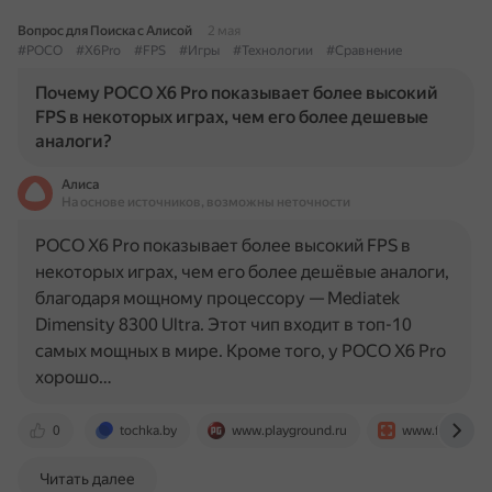
Вопрос для Поиска с Алисой
2 мая
#POCO
#X6Pro
#FPS
#Игры
#Технологии
#Сравнение
Почему POCO X6 Pro показывает более высокий
FPS в некоторых играх, чем его более дешевые
аналоги?
Алиса
На основе источников, возможны неточности
POCO X6 Pro показывает более высокий FPS в
некоторых играх, чем его более дешёвые аналоги,
благодаря мощному процессору — Mediatek
Dimensity 8300 Ultra. Этот чип входит в топ-10
самых мощных в мире. Кроме того, у POCO X6 Pro
хорошо…
0
tochka.by
www.playground.ru
www.fotosklad
Читать далее