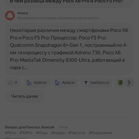
В чём разница между Poco X6 Pro и Poco F5 Pro?
Алиса
На основе источников, возможны неточности
Некоторые различия между смартфонами Poco X6
Pro и Poco F5 Pro: Процессор: Poco F5 Pro:
Qualcomm Snapdragon 8+ Gen 1, построенный по 4-
нм техпроцессу с графикой Adreno 730. Poco X6
Pro: MediaTek Dimensity 8300-Ultra, работающий в
паре с…
0
4pda.to
4pda.to
trashbox.ru
www.eld
Читать далее
Вопрос для Поиска с Алисой
9 мая
#Poco
#X6Pro
#Игры
#Кадры
#Частота
#Разрешение