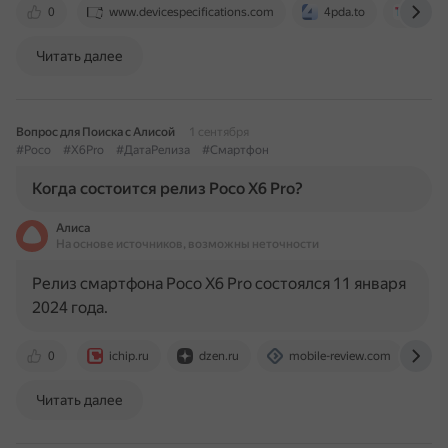
0
www.devicespecifications.com
4pda.to
trash
Читать далее
Вопрос для Поиска с Алисой
1 сентября
#Poco
#X6Pro
#ДатаРелиза
#Смартфон
Когда состоится релиз Poco X6 Pro?
Алиса
На основе источников, возможны неточности
Релиз смартфона Poco X6 Pro состоялся 11 января
2024 года.
0
ichip.ru
dzen.ru
mobile-review.com
w
Читать далее