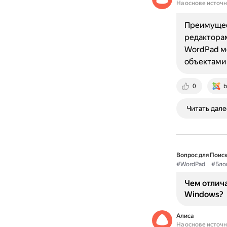
На основе источ
Преимущес
редакторам
WordPad мо
объектами
0
b
Читать дале
Вопрос для Поиск
#WordPad
#Бло
Чем отлича
Windows?
Алиса
На основе источ