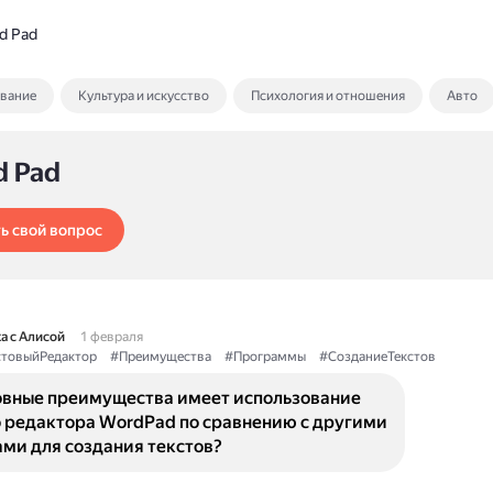
d Pad
ование
Культура и искусство
Психология и отношения
Авто
d Pad
ь свой вопрос
а с Алисой
1 февраля
стовыйРедактор
#Преимущества
#Программы
#СозданиеТекстов
овные преимущества имеет использование
о редактора WordPad по сравнению с другими
ми для создания текстов?