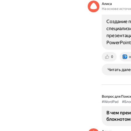
Алиса
На основе источ
Создание п
специализи
презентаци
PowerPoin
0
o
Читать дале
Вопрос для Поиск
#WordPad
#Бло
В чем пре
блокнотом