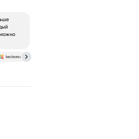
льше
дый
 можно
beclever.vgatu.ru