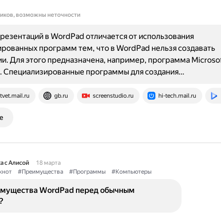
ников, возможны неточности
резентаций в WordPad отличается от использования
рованных программ тем, что в WordPad нельзя создавать
и. Для этого предназначена, например, программа Microso
t. Специализированные программы для создания…
tvet.mail.ru
gb.ru
screenstudio.ru
hi-tech.mail.ru
е
а с Алисой
18 марта
кнот
#Преимущества
#Программы
#Компьютеры
имущества WordPad перед обычным
?