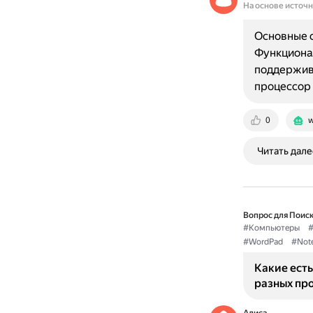
На основе источ
Основные о
Функционал
поддержива
процессор 
0
w
Читать дале
Вопрос для Поиск
#Компьютеры
#
#WordPad
#Not
Какие есть
разных пр