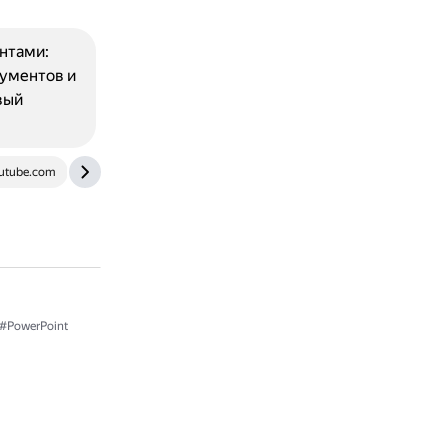
нтами:
кументов и
вый
utube.com
telegra.ph
#PowerPoint