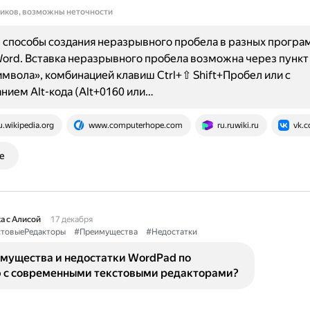
ников, возможны неточности
способы создания неразрывного пробела в разных програм
Word. Вставка неразрывного пробела возможна через пунк
имвола», комбинацией клавиш Ctrl+⇧ Shift+Пробел или с
нием Alt-кода (Alt+0160 или…
u.wikipedia.org
www.computerhope.com
ru.ruwiki.ru
vk.
е
а с Алисой
17 декабря
стовыеРедакторы
#Преимущества
#Недостатки
имущества и недостатки WordPad по
 с современными текстовыми редакторами?