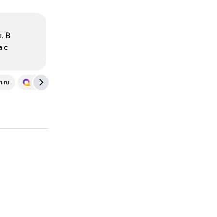
. В
 с
n.ru
spravochnick.ru