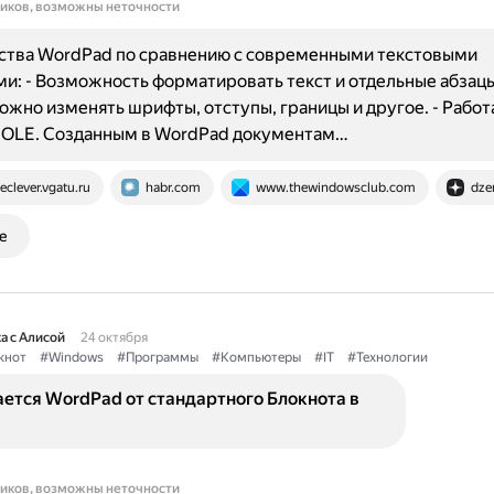
ников, возможны неточности
тва WordPad по сравнению с современными текстовыми
и: - Возможность форматировать текст и отдельные абзацы
жно изменять шрифты, отступы, границы и другое. - Работа
 OLE. Созданным в WordPad документам…
eclever.vgatu.ru
habr.com
www.thewindowsclub.com
dze
е
а с Алисой
24 октября
кнот
#Windows
#Программы
#Компьютеры
#IT
#Технологии
ется WordPad от стандартного Блокнота в
ников, возможны неточности