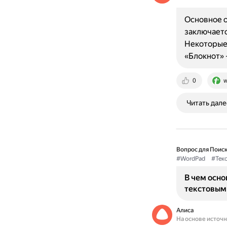
Основное о
заключаетс
Некоторые
«Блокнот»
0
w
Читать дале
Вопрос для Поиск
#WordPad
#Тек
В чем осн
текстовым
Алиса
На основе источ