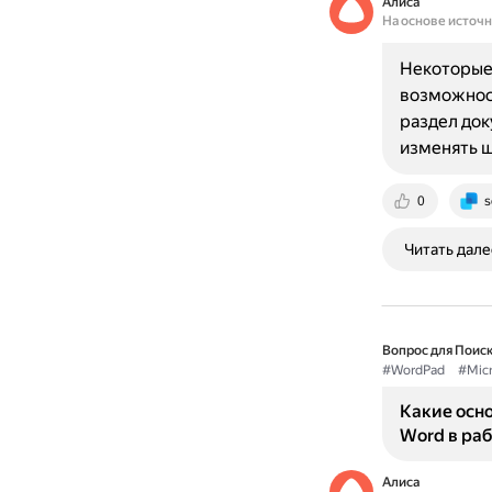
Алиса
На основе источ
Некоторые
возможнос
раздел док
изменять 
0
s
Читать дале
Вопрос для Поиск
#WordPad
#Mic
Какие осно
Word в ра
Алиса