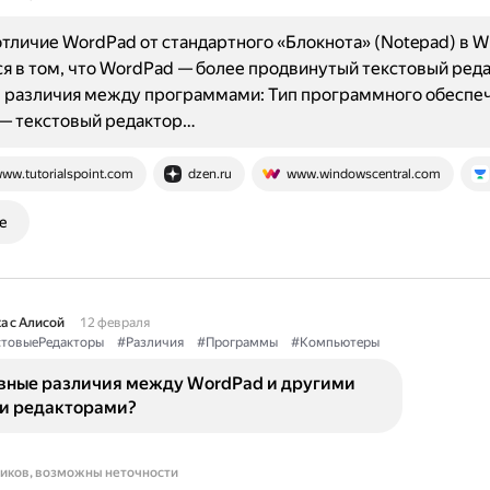
тличие WordPad от стандартного «Блокнота» (Notepad) в 
я в том, что WordPad — более продвинутый текстовый реда
 различия между программами: Тип программного обеспеч
 — текстовый редактор…
ww.tutorialspoint.com
dzen.ru
www.windowscentral.com
е
а с Алисой
12 февраля
стовыеРедакторы
#Различия
#Программы
#Компьютеры
овные различия между WordPad и другими
и редакторами?
ников, возможны неточности