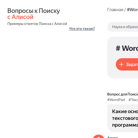
Вопросы к Поиску 
Главная
/
#Wor
с Алисой
Примеры ответов Поиска с Алисой
Наука и образ
Что это такое?
# Wor
Задат
Вопрос для Поиск
#WordPad
#Тек
Какие осн
текстовог
программа