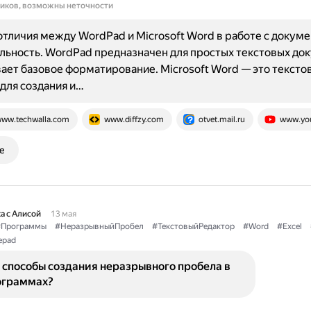
ников, возможны неточности
тличия между WordPad и Microsoft Word в работе с докуме
ьность. WordPad предназначен для простых текстовых до
ет базовое форматирование. Microsoft Word — это тексто
для создания и…
ww.techwalla.com
www.diffzy.com
otvet.mail.ru
www.yo
е
а с Алисой
13 мая
Программы
#НеразрывныйПробел
#ТекстовыйРедактор
#Word
#Excel
epad
 способы создания неразрывного пробела в
ограммах?