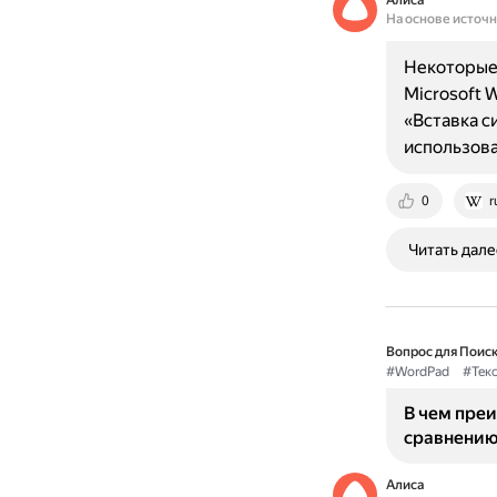
Алиса
На основе источ
Некоторые 
Microsoft 
«Вставка с
использова
0
r
Читать дале
Вопрос для Поиск
#WordPad
#Тек
В чем пре
сравнению
Алиса