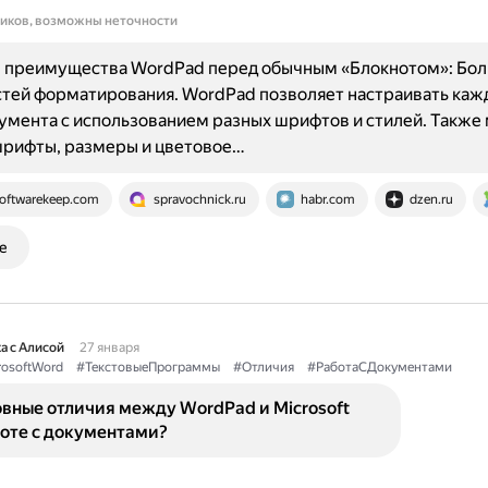
ников, возможны неточности
 преимущества WordPad перед обычным «Блокнотом»: Бо
тей форматирования. WordPad позволяет настраивать каж
умента с использованием разных шрифтов и стилей. Также
шрифты, размеры и цветовое…
oftwarekeep.com
spravochnick.ru
habr.com
dzen.ru
е
а с Алисой
27 января
rosoftWord
#ТекстовыеПрограммы
#Отличия
#РаботаСДокументами
вные отличия между WordPad и Microsoft
боте с документами?