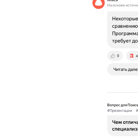
Алиса
На основе источ
Некоторые
сравнению 
Программа 
требует до
0
a
Читать дале
Вопрос для Поиск
#Презентации
#
Чем отлич
специализ