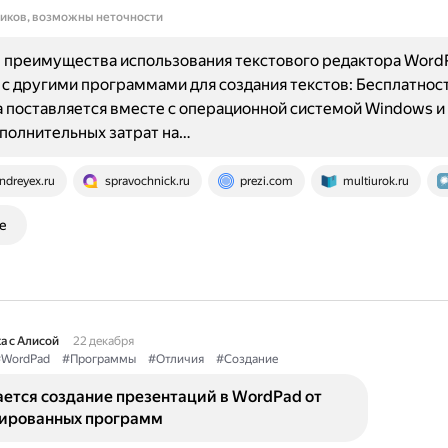
ников, возможны неточности
 преимущества использования текстового редактора Word
с другими программами для создания текстов: Бесплатност
поставляется вместе с операционной системой Windows и
полнительных затрат на…
ndreyex.ru
spravochnick.ru
prezi.com
multiurok.ru
е
а с Алисой
22 декабря
WordPad
#Программы
#Отличия
#Создание
ается создание презентаций в WordPad от
ированных программ