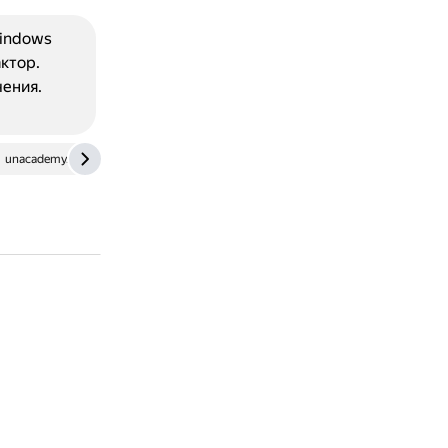
Windows
ктор.
ения.
unacademy.com
lc.rt.ru