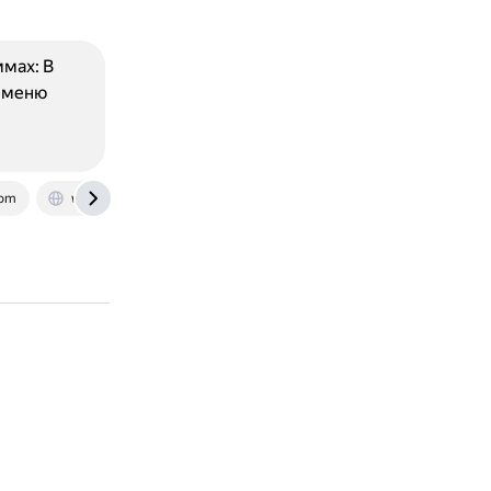
мах: В
т меню
com
w.minsk.by