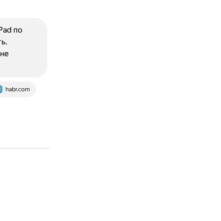
Pad по
ь.
 не
habr.com