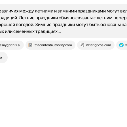
азличия между летними и зимними праздниками могут вкл
радиций. Летние праздники обычно связаны с летним пере
орошей погодой. Зимние праздники могут быть основаны на
ых или семейных традициях…
ssaygpt.hix.ai
thecontentauthority.com
writingbros.com
w
е