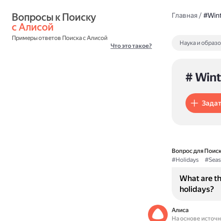
Вопросы к Поиску 
Главная
/
#Wint
с Алисой
Примеры ответов Поиска с Алисой
Наука и образ
Что это такое?
# Wint
Задат
Вопрос для Поиск
#Holidays
#Seas
What are t
holidays?
Алиса
На основе источ