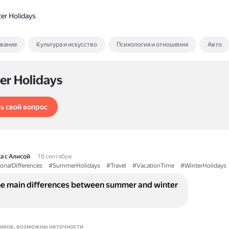
er Holidays
ование
Культура и искусство
Психология и отношения
Авто
er Holidays
ь свой вопрос
а с Алисой
18 сентября
onalDifferences
#SummerHolidays
#Travel
#VacationTime
#WinterHolidays
he main differences between summer and winter
ников, возможны неточности