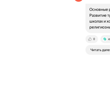
Основные р
Развитие т
школах и х
религиозн
0
e
Читать дале