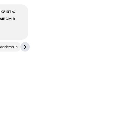
ючать:
рывом в
anderon.in
aithor.com