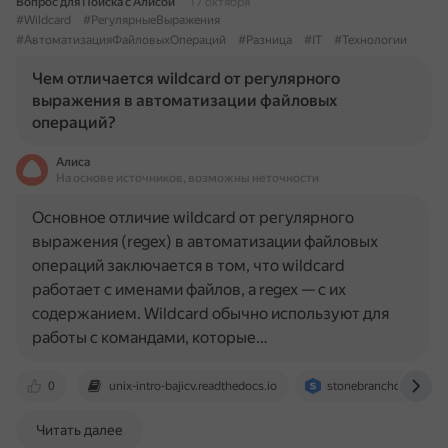
Вопрос для Поиска с Алисой
17 октября
#Wildcard
#РегулярныеВыражения
#АвтоматизацияФайловыхОпераций
#Разница
#IT
#Технологии
Чем отличается wildcard от регулярного
выражения в автоматизации файловых
операций?
Алиса
На основе источников, возможны неточности
Основное отличие wildcard от регулярного
выражения (regex) в автоматизации файловых
операций заключается в том, что wildcard
работает с именами файлов, а regex — с их
содержанием. Wildcard обычно используют для
работы с командами, которые…
0
unix-intro-bajicv.readthedocs.io
stonebranchdocs.atlas
Читать далее