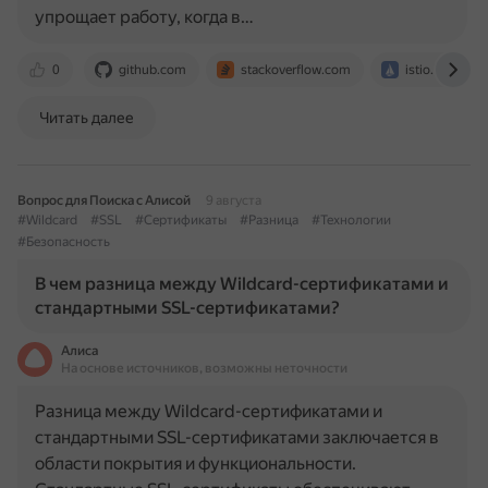
упрощает работу, когда в…
0
github.com
stackoverflow.com
istio.io
Читать далее
Вопрос для Поиска с Алисой
9 августа
#Wildcard
#SSL
#Сертификаты
#Разница
#Технологии
#Безопасность
В чем разница между Wildcard-сертификатами и
стандартными SSL-сертификатами?
Алиса
На основе источников, возможны неточности
Разница между Wildcard-сертификатами и
стандартными SSL-сертификатами заключается в
области покрытия и функциональности.