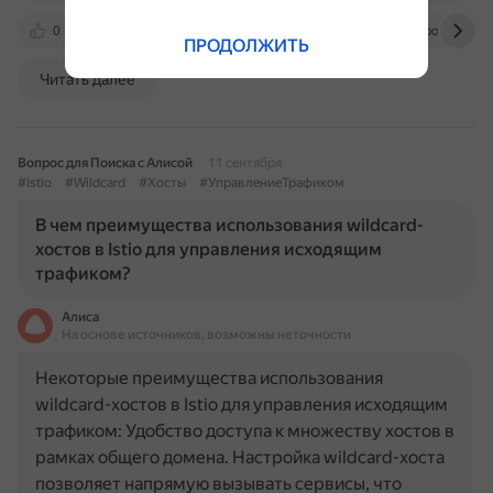
0
reqchecker.eu
python.inr.ru
ru.wikibooks.org
ПРОДОЛЖИТЬ
Читать далее
Вопрос для Поиска с Алисой
11 сентября
#Istio
#Wildcard
#Хосты
#УправлениеТрафиком
В чем преимущества использования wildcard-
хостов в Istio для управления исходящим
трафиком?
Алиса
На основе источников, возможны неточности
Некоторые преимущества использования
wildcard-хостов в Istio для управления исходящим
трафиком: Удобство доступа к множеству хостов в
рамках общего домена. Настройка wildcard-хоста
позволяет напрямую вызывать сервисы, что