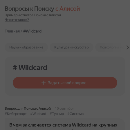
Вопросы к Поиску 
с Алисой
Примеры ответов Поиска с Алисой
Что это такое?
Главная
/
#Wildcard
Наука и образование
Культура и искусство
Психология и отн
# Wildcard
Задать свой вопрос
Вопрос для Поиска с Алисой
10 сентября
#Киберспорт
#Wildcard
#Турнир
#Система
В чем заключается система Wildcard на крупных