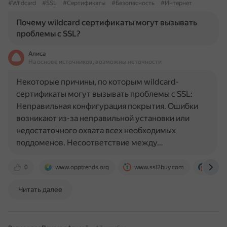
#Wildcard
#SSL
#Сертификаты
#Безопасность
#Интернет
Почему wildcard сертификаты могут вызывать
проблемы с SSL?
Алиса
На основе источников, возможны неточности
Некоторые причины, по которым wildcard-
сертификаты могут вызывать проблемы с SSL:
Неправильная конфигурация покрытия. Ошибки
возникают из-за неправильной установки или
недостаточного охвата всех необходимых
поддоменов. Несоответствие между…
0
www.opptrends.org
www.ssl2buy.com
cheap
Читать далее