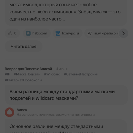
метасимвол, который означает «любое
количество любых символов». Звёздочка «» — это
один из наиболее часто…
0
habr.com
fixmypc.ru
ru.wikipedia.org
Читать далее
Вопрос для Поиска с Алисой
4 июня
#IP
#МаскаПодсети
#Wildcard
#СетевыеНастройки
#ИнтернетПротоколы
В чем разница между стандартными масками
подсетей и wildcard масками?
Алиса
На основе источников, возможны неточности
Основное различие между стандартными