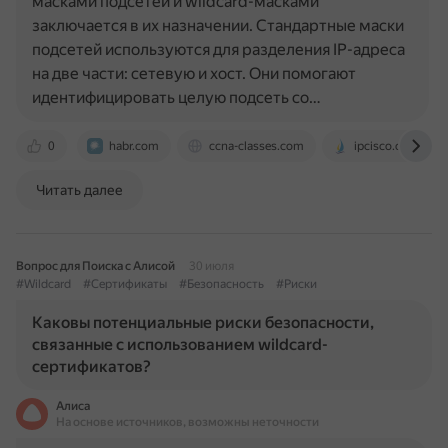
масками подсетей и wildcard-масками
заключается в их назначении. Стандартные маски
подсетей используются для разделения IP-адреса
на две части: сетевую и хост. Они помогают
идентифицировать целую подсеть со…
0
habr.com
ccna-classes.com
ipcisco.com
Читать далее
Вопрос для Поиска с Алисой
30 июля
#Wildcard
#Сертификаты
#Безопасность
#Риски
Каковы потенциальные риски безопасности,
связанные с использованием wildcard-
сертификатов?
Алиса
На основе источников, возможны неточности