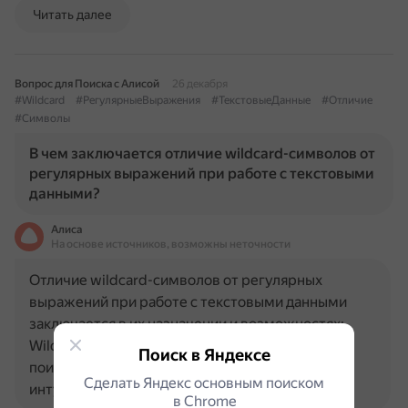
Читать далее
Вопрос для Поиска с Алисой
26 декабря
#Wildcard
#РегулярныеВыражения
#ТекстовыеДанные
#Отличие
#Символы
В чем заключается отличие wildcard-символов от
регулярных выражений при работе с текстовыми
данными?
Алиса
На основе источников, возможны неточности
Отличие wildcard-символов от регулярных
выражений при работе с текстовыми данными
заключается в их назначении и возможностях:
Wildcard-символы используются для базового
Поиск в Яндексе
поиска в файлах, их синтаксис простой и
Сделать Яндекс основным поиском
интуитивно понятный. Метасимволы…
в Сhrome