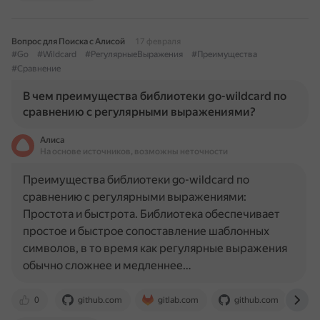
Вопрос для Поиска с Алисой
17 февраля
#Go
#Wildcard
#РегулярныеВыражения
#Преимущества
#Сравнение
В чем преимущества библиотеки go-wildcard по
сравнению с регулярными выражениями?
Алиса
На основе источников, возможны неточности
Преимущества библиотеки go-wildcard по
сравнению с регулярными выражениями:
Простота и быстрота. Библиотека обеспечивает
простое и быстрое сопоставление шаблонных
символов, в то время как регулярные выражения
обычно сложнее и медленнее…
0
github.com
gitlab.com
github.com
p