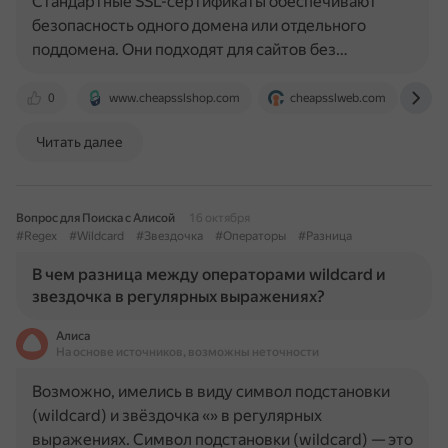
Стандартные SSL-сертификаты обеспечивают
безопасность одного домена или отдельного
поддомена. Они подходят для сайтов без…
0
www.cheapsslshop.com
cheapsslweb.com
ce
Читать далее
Вопрос для Поиска с Алисой
16 октября
#Regex
#Wildcard
#Звездочка
#Операторы
#Разница
В чем разница между операторами wildcard и
звездочка в регулярных выражениях?
Алиса
На основе источников, возможны неточности
Возможно, имелись в виду символ подстановки
(wildcard) и звёздочка «» в регулярных
выражениях. Символ подстановки (wildcard) — это