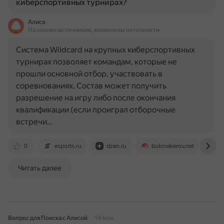
киберспортивных турнирах?
Алиса
На основе источников, возможны неточности
Система Wildcard на крупных киберспортивных
турнирах позволяет командам, которые не
прошли основной отбор, участвовать в
соревнованиях. Состав может получить
разрешение на игру либо после окончания
квалификации (если проиграл отборочные
встречи…
0
esports.ru
dzen.ru
bukmekerov.net
r
Читать далее
Вопрос для Поиска с Алисой
18 мая