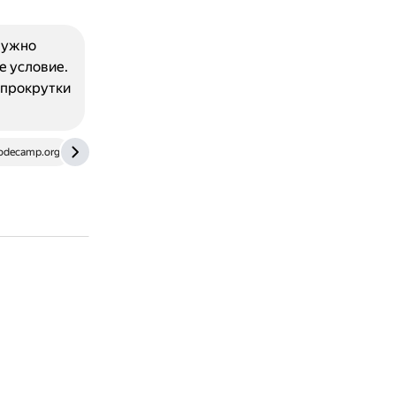
 нужно
е условие.
 прокрутки
odecamp.org
www.geeksforgeeks.org