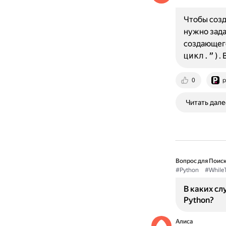
Чтобы созд
нужно зада
создающег
цикл.”)
.
0
p
Читать дале
Вопрос для Поиск
#Python
#While
В каких сл
Python?
Алиса