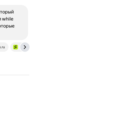
который
 while
которые
.ru
blog.skillfactory.ru