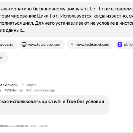
 альтернативы бесконечному циклу
while true
в соврем
ограммирования: Цикл
for
. Используется, когда известно, с
олняться цикл. Для него устанавливают не условие в чистом
сив данных…
proger.ru
www.tutsdrupal.com
www.techtarget.com
skillb
е
а с Алисой
21 марта
n
#WhileTrue
#Условиявыхода
ьзя использовать цикл while True без условия
ников, возможны неточности