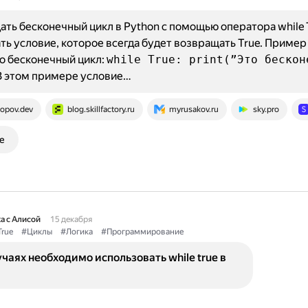
ать бесконечный цикл в Python с помощью оператора while 
ть условие, которое всегда будет возвращать True. Пример 
о бесконечный цикл:
while True: print(”Это бескон
 В этом примере условие…
opov.dev
blog.skillfactory.ru
myrusakov.ru
sky.pro
е
а с Алисой
15 декабря
True
#Циклы
#Логика
#Программирование
учаях необходимо использовать while true в