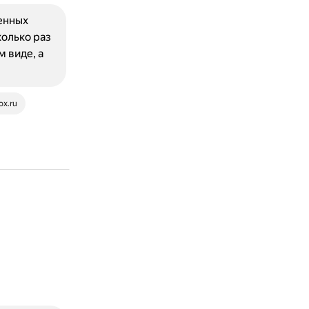
енных
колько раз
 виде, а
ox.ru