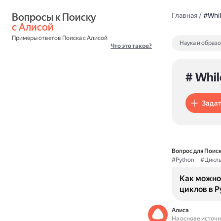
Вопросы к Поиску 
Главная
/
#Whil
с Алисой
Примеры ответов Поиска с Алисой
Наука и образ
Что это такое?
# Whil
Задат
Вопрос для Поиск
#Python
#Цикл
Как можно 
циклов в P
Алиса
На основе источ