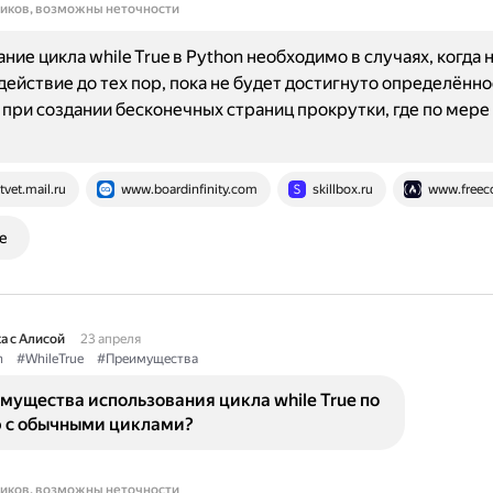
ников, возможны неточности
ние цикла while True в Python необходимо в случаях, когда
действие до тех пор, пока не будет достигнуто определённо
при создании бесконечных страниц прокрутки, где по мере
tvet.mail.ru
www.boardinfinity.com
skillbox.ru
www.freec
е
а с Алисой
23 апреля
n
#WhileTrue
#Преимущества
мущества использования цикла while True по
 с обычными циклами?
ников, возможны неточности