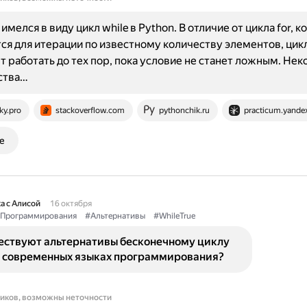
мелся в виду цикл while в Python. В отличие от цикла for, 
ся для итерации по известному количеству элементов, цикл
 работать до тех пор, пока условие не станет ложным. Не
ства…
ky.pro
stackoverflow.com
pythonchik.ru
practicum.yandex
е
а с Алисой
16 октября
Программирования
#Альтернативы
#WhileTrue
ествуют альтернативы бесконечному циклу
 в современных языках программирования?
ников, возможны неточности