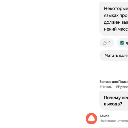
Некоторые
языках пр
должен вып
некий мас
0
t
Читать дале
Вопрос для Поиск
#Циклы
#Pytho
Почему нел
выхода?
Алиса
На основе источ