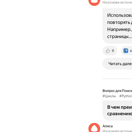
На основе источ
Использова
повторять 
Например, 
страницы…
0
o
Читать дале
Вопрос для Поиск
#Циклы
#Pytho
В чем преи
сравнению
Алиса
На основе источ