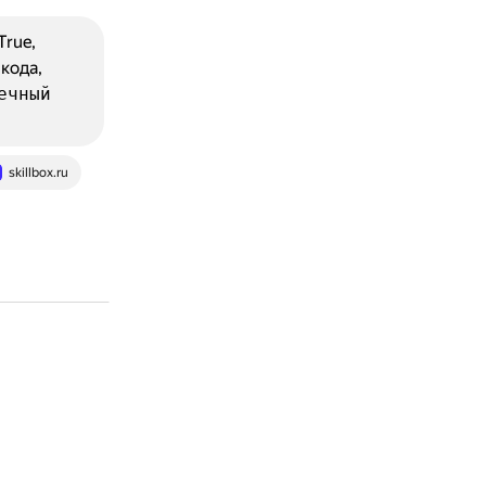
True,
кода,
ечный
skillbox.ru