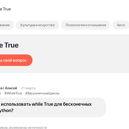
e True
ование
Культура и искусство
Психология и отношения
Авто
e True
ь свой вопрос
а с Алисой
21 марта
ы
#WhileTrue
#БесконечныеЦиклы
использовать while True для бесконечных
ython?
ников, возможны неточности