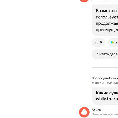
Возможно, и
использует
продолжает
преимуще
0
s
Читать дале
Вопрос для Поиск
#Циклы
#Языки
Какие сущ
while true
Алиса
На основе источ