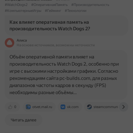
#WatchDogs2
#ОперативнаяПамять
#Производительность
#КомпьютерныеИгры
#Гейминг
#Технологии
Как влияет оперативная память на
производительность Watch Dogs 2?
Алиса
На основе источников, возможны неточности
Объём оперативной памяти влияет на
производительность Watch Dogs 2, особенно при
игре с высокими настройками графики. Согласно
рекомендациям сайта pc-builds.com, для разных
диапазонов частоты кадров в секунду (FPS)
необходимы разные объёмы…
0
otvet.mail.ru
vk.com
steamcommunity.com
Читать далее