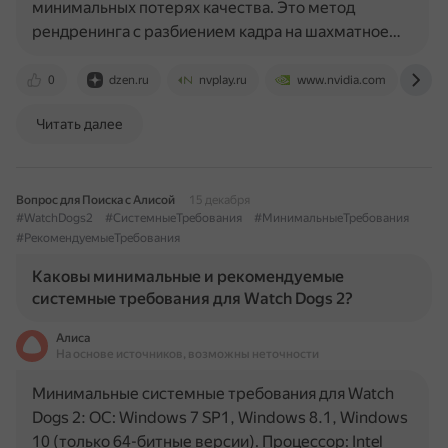
минимальных потерях качества. Это метод
рендренинга с разбиением кадра на шахматное…
0
dzen.ru
nvplay.ru
www.nvidia.com
g
Читать далее
Вопрос для Поиска с Алисой
15 декабря
#WatchDogs2
#СистемныеТребования
#МинимальныеТребования
#РекомендуемыеТребования
Каковы минимальные и рекомендуемые
системные требования для Watch Dogs 2?
Алиса
На основе источников, возможны неточности
Минимальные системные требования для Watch
Dogs 2: ОС: Windows 7 SP1, Windows 8.1, Windows
10 (только 64-битные версии). Процессор: Intel