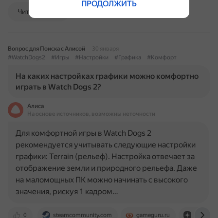
ПРОДОЛЖИТЬ
Читать далее
Вопрос для Поиска с Алисой
30 января
#WatchDogs2
#Игры
#Настройки
#Графика
#Комфорт
На каких настройках графики можно комфортно
играть в Watch Dogs 2?
Алиса
На основе источников, возможны неточности
Для комфортной игры в Watch Dogs 2
рекомендуется учитывать следующие настройки
графики: Terrain (рельеф). Настройка отвечает за
отображение земли и природного рельефа. Даже
на маломощных ПК можно начинать с высокого
значения, рискуя 1 кадром…
0
steamcommunity.com
gameguru.ru
dzen.ru