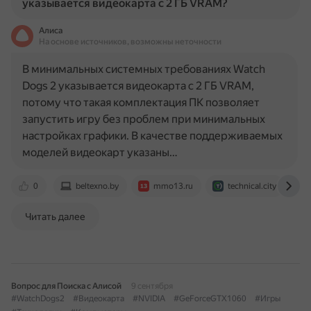
указывается видеокарта с 2 ГБ VRAM?
Алиса
На основе источников, возможны неточности
В минимальных системных требованиях Watch
Dogs 2 указывается видеокарта с 2 ГБ VRAM,
потому что такая комплектация ПК позволяет
запустить игру без проблем при минимальных
настройках графики. В качестве поддерживаемых
моделей видеокарт указаны…
0
beltexno.by
mmo13.ru
technical.city
Читать далее
Вопрос для Поиска с Алисой
9 сентября
#WatchDogs2
#Видеокарта
#NVIDIA
#GeForceGTX1060
#Игры