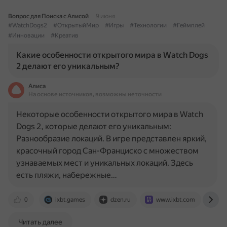
Вопрос для Поиска с Алисой
9 июня
#WatchDogs2
#ОткрытыйМир
#Игры
#Технологии
#Геймплей
#Инновации
#Креатив
Какие особенности открытого мира в Watch Dogs
2 делают его уникальным?
Алиса
На основе источников, возможны неточности
Некоторые особенности открытого мира в Watch
Dogs 2, которые делают его уникальным:
Разнообразие локаций. В игре представлен яркий,
красочный город Сан-Франциско с множеством
узнаваемых мест и уникальных локаций. Здесь
есть пляжи, набережные…
0
ixbt.games
dzen.ru
www.ixbt.com
w
Читать далее