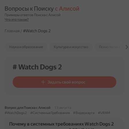
Вопросы к Поиску 
с Алисой
Примеры ответов Поиска с Алисой
Что это такое?
Главная
/
#Watch Dogs 2
Наука и образование
Культура и искусство
Психология и отн
# Watch Dogs 2
Задать свой вопрос
Вопрос для Поиска с Алисой
13 августа
#WatchDogs2
#СистемныеТребования
#Видеокарта
#VRAM
Почему в системных требованиях Watch Dogs 2