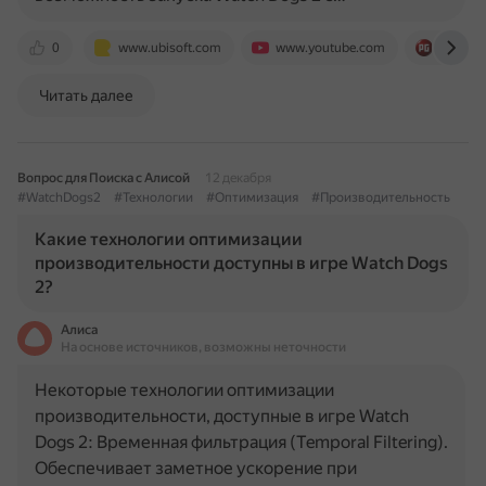
0
www.ubisoft.com
www.youtube.com
www.pl
Читать далее
Вопрос для Поиска с Алисой
12 декабря
#WatchDogs2
#Технологии
#Оптимизация
#Производительность
Какие технологии оптимизации
производительности доступны в игре Watch Dogs
2?
Алиса
На основе источников, возможны неточности
Некоторые технологии оптимизации
производительности, доступные в игре Watch
Dogs 2: Временная фильтрация (Temporal Filtering).
Обеспечивает заметное ускорение при