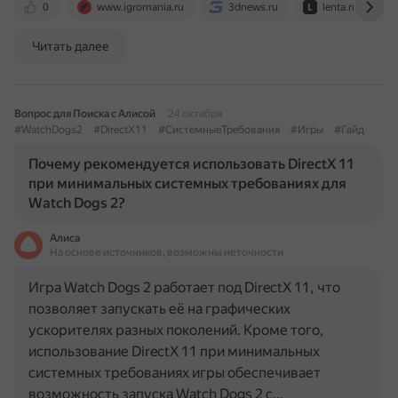
0
www.igromania.ru
3dnews.ru
lenta.ru
Читать далее
Вопрос для Поиска с Алисой
24 октября
#WatchDogs2
#DirectX11
#СистемныеТребования
#Игры
#Гайд
Почему рекомендуется использовать DirectX 11
при минимальных системных требованиях для
Watch Dogs 2?
Алиса
На основе источников, возможны неточности
Игра Watch Dogs 2 работает под DirectX 11, что
позволяет запускать её на графических
ускорителях разных поколений. Кроме того,
использование DirectX 11 при минимальных
системных требованиях игры обеспечивает
возможность запуска Watch Dogs 2 с…