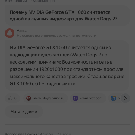
#Технологии
#Компьютеры
Почему NVIDIA GeForce GTX 1060 считается
одной из лучших видеокарт для Watch Dogs 2?
Алиса
На основе источников, возможны неточности
NVIDIA GeForce GTX 1060 считается одной из
подходящих видеокарт для Watch Dogs 2 по
нескольким причинам: Возможность играть в
разрешении 1920x1080 при стандартном профиле
максимального качества графики. Старшая версия
GTX 1060 с 6 ГБ видеопамяти…
0
www.playground.ru
www.ixbt.com
otvet.mail.
Читать далее
Вопрос для Поиска с Алисой
23 июля