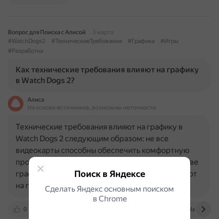
Вопрос для Поиска с Алисой
3 марта
#WatchDogs2
#ТехническиеТребования
#Графика
#Игры
#Разработка
Как технические требования влияют на графику
в Watch Dogs 2?
Алиса
На основе источников, возможны неточности
Технические требования влияют на графику в
Watch Dogs 2 следующим образом: не все
видеокарты способны обеспечить комфортную
производительность при максимальном качестве
Поиск в Яндексе
графики. Некоторые параметры, которые влияют
на графику и производительность…
Сделать Яндекс основным поиском
в Сhrome
0
dzen.ru
steamcommunity.com
nvplay.ru