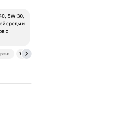
40, 5W-30,
ей среды и
ов с
pas.ru
maslo.expert