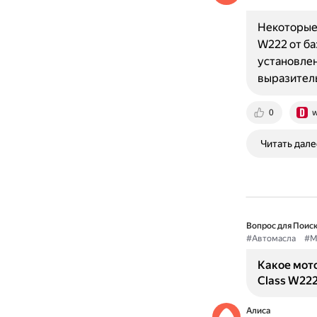
Некоторые 
W222 от ба
установлен
выразител
0
w
Читать дале
Вопрос для Поиск
#Автомасла
#M
Какое мот
Class W22
Алиса