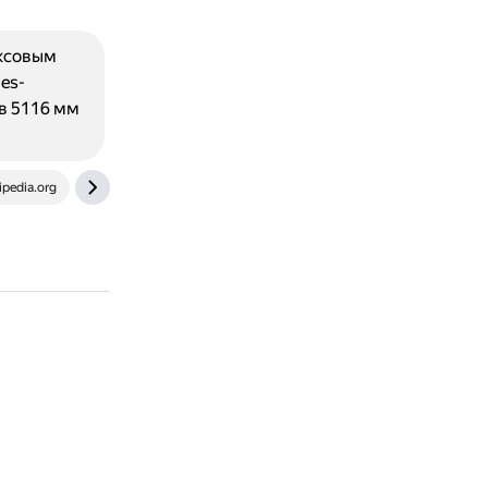
ксовым
es-
в 5116 мм
ipedia.org
auto.onliner.by