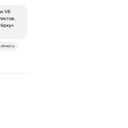
и: V6
листов,
тёрку»
drive2.ru