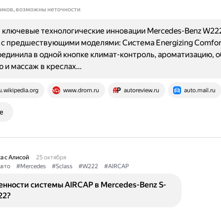
ников, возможны неточности
 ключевые технологические инновации Mercedes-Benz W22
с предшествующими моделями: Система Energizing Comfort
единила в одной кнопке климат-контроль, ароматизацию, о
 и массаж в креслах…
u.wikipedia.org
www.drom.ru
autoreview.ru
auto.mail.ru
е
а с Алисой
25 октября
вто
#Mercedes
#Sclass
#W222
#AIRCAP
енности системы AIRCAP в Mercedes-Benz S-
22?