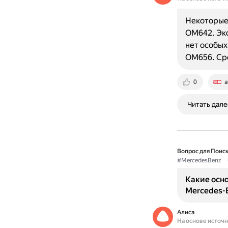
Некоторые 
ОМ642. Эко
нет особых
ОМ656. Ср
0
a
Читать дале
Вопрос для Поиск
#MercedesBenz
Какие осн
Mercedes-B
Алиса
На основе источ