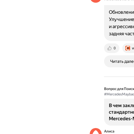
Обновлени
Улучшение 
и агрессив
задняя час
0
w
Читать дале
Вопрос для Поиск
#MercedesMayba
В чем зак
стандартн
Mercedes-
Алиса