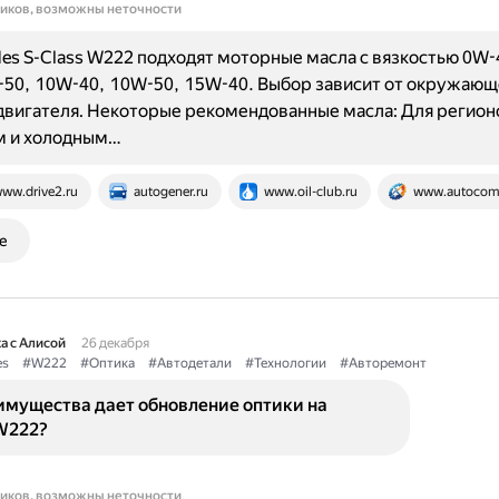
ников, возможны неточности
es S-Class W222 подходят моторные масла с вязкостью 0W-
50, 10W-40, 10W-50, 15W-40. Выбор зависит от окружающ
двигателя. Некоторые рекомендованные масла: Для регион
 и холодным…
ww.drive2.ru
autogener.ru
www.oil-club.ru
www.autocom
е
а с Алисой
26 декабря
es
#W222
#Оптика
#Автодетали
#Технологии
#Авторемонт
имущества дает обновление оптики на
W222?
ников, возможны неточности