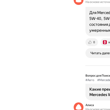
На основе источ
Для Merced
5W-40, 5W-
состояния 
умеренным
0
w
Читать дале
Вопрос для Поиск
#Авто
#Merced
Какие пре
Mercedes 
Алиса
На основе источ