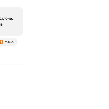
салоне.
ке
m.ok.ru