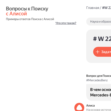
Вопросы к Поиску 
Главная
/
#W 2
с Алисой
Примеры ответов Поиска с Алисой
Наука и образ
Что это такое?
# W 2
Задат
Вопрос для Поиск
#MercedesBenz
В чем осн
Mercedes-B
Алиса
На основе источ