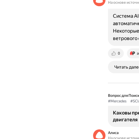
На основе источ
Система AI
автоматиче
Некоторые 
ветрового 
0
a
Читать дале
Вопрос для Поиск
#Mercedes
#SCl
Каковы пр
двигателя
Алиса
На основе источ