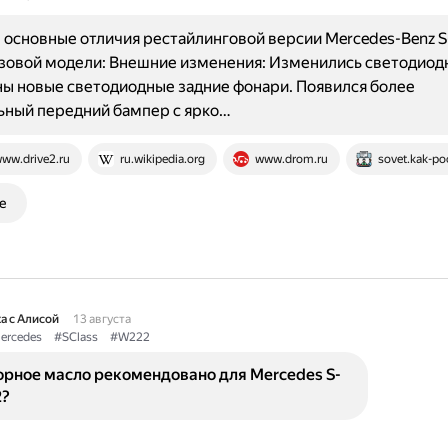
основные отличия рестайлинговой версии Mercedes-Benz S
зовой модели: Внешние изменения: Изменились светодиод
ы новые светодиодные задние фонари. Появился более
ьный передний бампер с ярко…
ww.drive2.ru
ru.wikipedia.org
www.drom.ru
sovet.kak-po
е
а с Алисой
13 августа
ercedes
#SClass
#W222
орное масло рекомендовано для Mercedes S-
2?