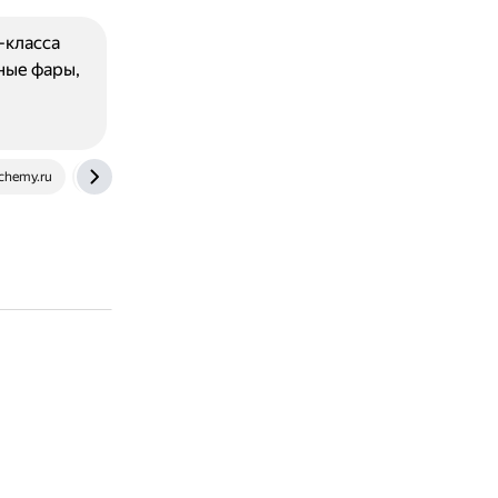
-класса
ные фары,
chemy.ru
autoreview.ru