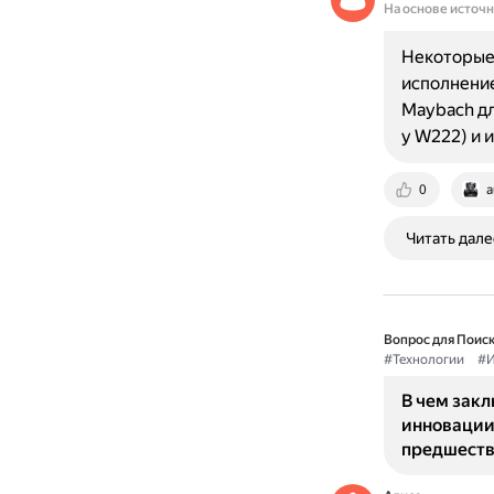
На основе источ
Некоторые
исполнение
Maybach дл
у W222) и
0
a
Читать дале
Вопрос для Поиск
#Технологии
#И
В чем зак
инновации
предшест