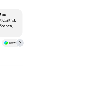
2 по
 Control.
богрев,
www.sravni.ru