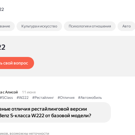
22
ование
Культура и искусство
Психология и отношения
Авто
22
ь свой вопрос
а с Алисой
11 июня
#SClass
#W222
#Рестайлинг
#Отличия
#Автомобиль
овные отличия рестайлинговой версии
enz S-класса W222 от базовой модели?
ников, возможны неточности