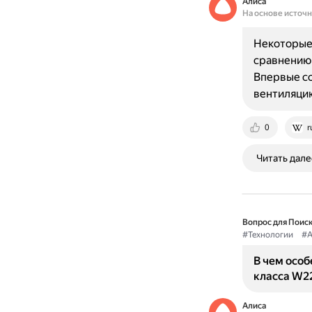
Алиса
На основе источ
Некоторые
сравнению 
Впервые со
вентиляцию
0
r
Читать дале
Вопрос для Поиск
#Технологии
#А
В чем особ
класса W2
Алиса