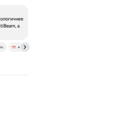
:
нологичнее
tiBeam, а
ru
www.mbcomand.ru