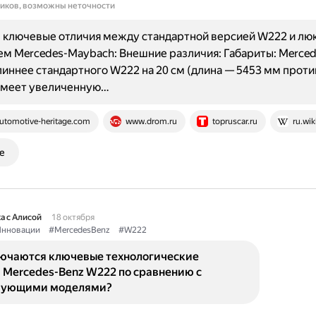
ников, возможны неточности
 ключевые отличия между стандартной версией W222 и лю
м Mercedes-Maybach: Внешние различия: Габариты: Merced
иннее стандартного W222 на 20 см (длина — 5453 мм проти
 имеет увеличенную…
utomotive-heritage.com
www.drom.ru
topruscar.ru
ru.wik
е
а с Алисой
18 октября
нновации
#MercedesBenz
#W222
лючаются ключевые технологические
 Mercedes-Benz W222 по сравнению с
вующими моделями?