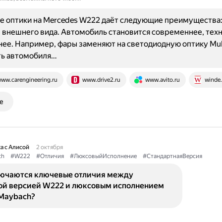
е оптики на Mercedes W222 даёт следующие преимущества
внешнего вида. Автомобиль становится современнее, тех
нее. Например, фары заменяют на светодиодную оптику Mul
ть автомобиля…
ww.carengineering.ru
www.drive2.ru
www.avito.ru
winde.
е
а с Алисой
2 октября
ch
#W222
#Отличия
#ЛюксовыйИсполнение
#СтандартнаяВерсия
лючаются ключевые отличия между
ой версией W222 и люксовым исполнением
Maybach?