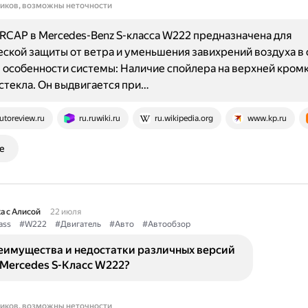
ников, возможны неточности
RCAP в Mercedes-Benz S-класса W222 предназначена для
ской защиты от ветра и уменьшения завихрений воздуха в 
особенности системы: Наличие спойлера на верхней кром
стекла. Он выдвигается при…
utoreview.ru
ru.ruwiki.ru
ru.wikipedia.org
www.kp.ru
е
а с Алисой
22 июля
ass
#W222
#Двигатель
#Авто
#Автообзор
еимущества и недостатки различных версий
 Mercedes S-Класс W222?
ников, возможны неточности