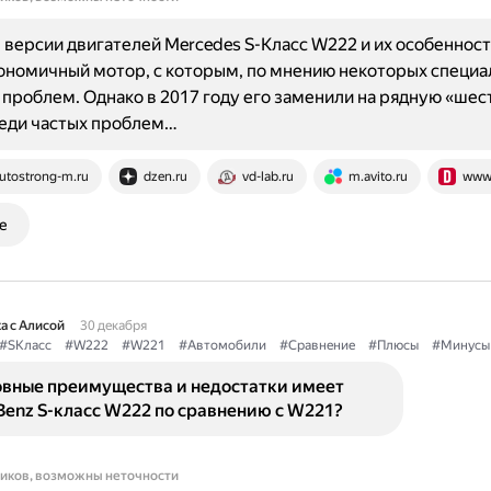
версии двигателей Mercedes S-Класс W222 и их особенност
номичный мотор, с которым, по мнению некоторых специа
 проблем. Однако в 2017 году его заменили на рядную «шес
еди частых проблем…
utostrong-m.ru
dzen.ru
vd-lab.ru
m.avito.ru
www.
е
а с Алисой
30 декабря
#SКласс
#W222
#W221
#Автомобили
#Сравнение
#Плюсы
#Минусы
овные преимущества и недостатки имеет
enz S-класс W222 по сравнению с W221?
ников, возможны неточности