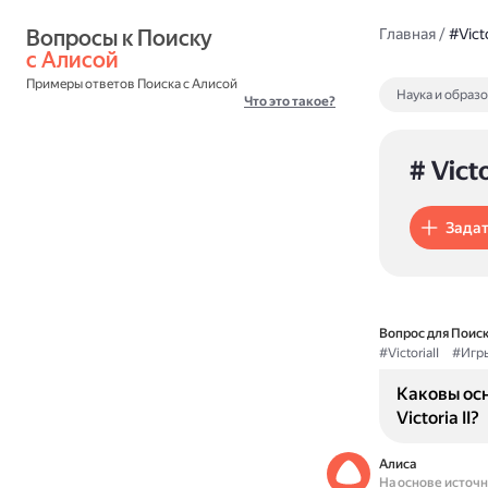
Вопросы к Поиску 
Главная
/
#Victo
с Алисой
Примеры ответов Поиска с Алисой
Наука и образ
Что это такое?
# Victo
Задат
Вопрос для Поиск
#VictoriaII
#Игр
Каковы ос
Victoria II?
Алиса
На основе источ