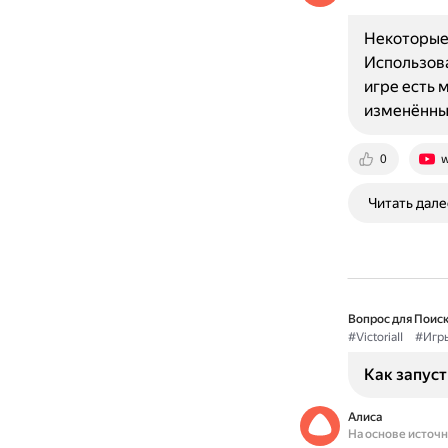
Некоторые 
Использова
игре есть 
изменённы
0
w
Читать дале
Вопрос для Поиск
#VictoriaII
#Игр
Как запусти
Алиса
На основе источ