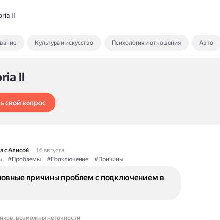
ria II
ование
Культура и искусство
Психология и отношения
Авто
ria II
ь свой вопрос
а с Алисой
16 августа
ы
#Проблемы
#Подключение
#Причины
новные причины проблем с подключением в
ников, возможны неточности