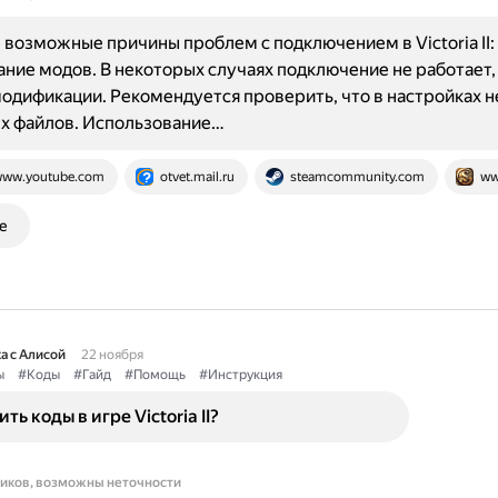
возможные причины проблем с подключением в Victoria II:
ние модов. В некоторых случаях подключение не работает, 
модификации. Рекомендуется проверить, что в настройках н
х файлов. Использование…
ww.youtube.com
otvet.mail.ru
steamcommunity.com
ww
е
а с Алисой
22 ноября
ы
#Коды
#Гайд
#Помощь
#Инструкция
ть коды в игре Victoria II?
ников, возможны неточности