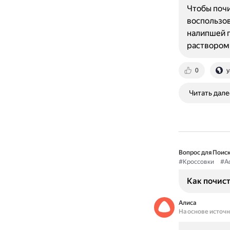
Чтобы почи
воспользов
налипшей г
раствором 
0
y
Читать дале
Вопрос для Поиск
#Кроссовки
#Ad
Как почист
Алиса
На основе источ