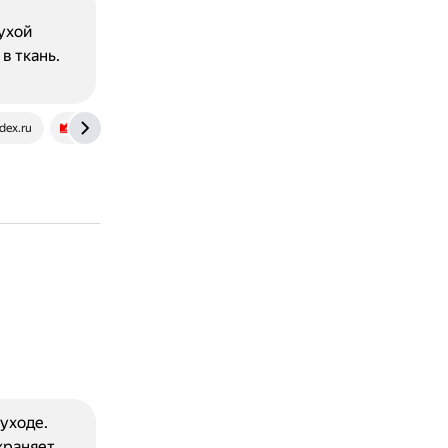
сухой
в ткань.
dex.ru
adimix.by
 уходе.
храняет