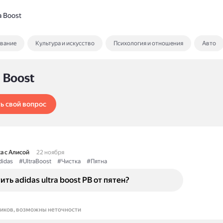
a Boost
ование
Культура и искусство
Психология и отношения
Авто
a Boost
ь свой вопрос
а с Алисой
22 ноября
idas
#UltraBoost
#Чистка
#Пятна
ть adidas ultra boost PB от пятен?
ников, возможны неточности