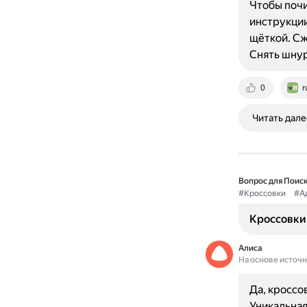
Чтобы почи
инструкции
щёткой. Сж
Снять шнур
0
r
Читать дале
Вопрос для Поиск
#Кроссовки
#А
Кроссовки 
Алиса
На основе источ
Да, кроссо
Уникальная