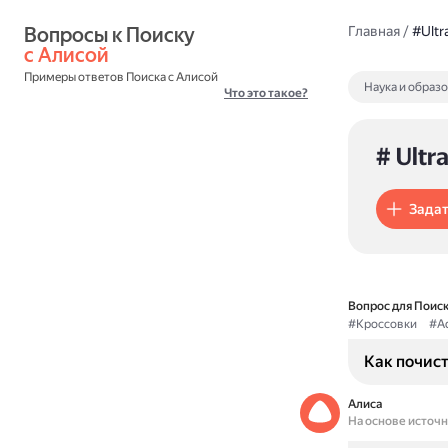
Вопросы к Поиску 
Главная
/
#Ultr
с Алисой
Примеры ответов Поиска с Алисой
Наука и образ
Что это такое?
# Ultr
Задат
Вопрос для Поиск
#Кроссовки
#Ad
Как почисти
Алиса
На основе источ