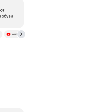
 от
и обуви
www.youtube.com