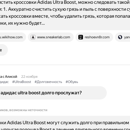
стить кроссовки Adidas Ultra Boost, можно следовать такой
: 1. Аккуратно счистить сухую грязь и пыль с поверхности 
ать кроссовки вместе, чтобы удалить грязь, которая попала 
ки, их нужно будет…
u.wikihow.com
www.sneakerlab.com
reshoevn8r.com
yan
е
а с Алисой
22 ноября
дидас
#UltraBoost
#Долговечность
#Обувь
адидас ultra boost долго прослужат?
ников, возможны неточности
вки Adidas Ultra Boost могут служить долго при правильном
 упругая подошва Boost в течение длительного времени со