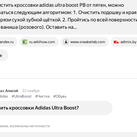
стить кроссовки adidas ultra boost PB от пятен, можно
аться следующим алгоритмом: 1. Очистить подошву и края
рязи сухой зубной щёткой. 2. Пройтись по всей поверхност
ваниша (розового). Оставить на…
andex.ru
ru.wikihow.com
www.sneakerlab.com
adimix.by
е
а с Алисой
22 ноября
idas
#UltraBoost
#Чистка
#Обувь
ить кроссовки Adidas Ultra Boost?
ников, возможны неточности