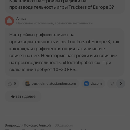
Как влияют настройки графики на
производительность игры Truckers of Europe 3?
Алиса
На основе источников, возможны неточности
Настройки графики влияют на
производительность игры Truckers of Europe 3, так
как каждая графическая опция так или иначе
влияет на неё. Некоторые настройки и их влияние
на производительность: «Постобработка». При
включении требует 10–20 FPS…
0
truck-simulator.fandom.com
vk.com
www.req
Читать далее
Вопрос для Поиска с Алисой
30 декабря