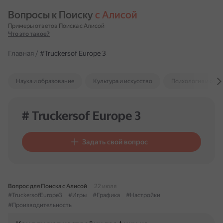
Вопросы к Поиску 
с Алисой
Примеры ответов Поиска с Алисой
Что это такое?
Главная
/
#Truckersof Europe 3
Наука и образование
Культура и искусство
Психология и отн
# Truckersof Europe 3
Задать свой вопрос
Вопрос для Поиска с Алисой
22 июля
#TruckersofEurope3
#Игры
#Графика
#Настройки
#Производительность