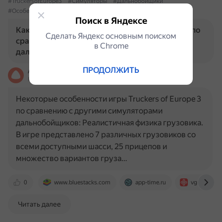
#TruckersofEurope3
#Симуляторы
#Дальнобойщики
#Особенности
Поиск в Яндексе
Какие особенности имеет Truckers of Europe 3 по
Сделать Яндекс основным поиском
сравнению с другими симуляторами
в Сhrome
дальнобойщиков?
ПРОДОЛЖИТЬ
Алиса
На основе источников, возможны неточности
Некоторые особенности игры Truckers of Europe 3
по сравнению с другими симуляторами
дальнобойщиков: Реалистичная физика грузовика.
В игре представлено 7 различных грузовиков со
всеми доступными шасси, 25 прицепов и
множество вариантов груза…
0
www.bluestacks.com
app-time.ru
vgtimes.ru
Читать далее