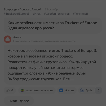
Вопрос для Поиска с Алисой
23 октября
#TruckersofEurope3
#Игры
#Особенностиигры
#Геймплей
Какие особенности имеет игра Truckers of Europe
3 для игрового процесса?
Алиса
На основе источников, возможны неточности
Некоторые особенности игры Truckers of Europe 3,
которые влияют на игровой процесс:
Реалистичная физика грузовиков. Каждый крутой
поворот или случайное нажатие на тормоз
ощущается, словно в кабине реальной фуры.
Выбор среди семи грузовиков. Есть…
0
www.bluestacks.com
vk.com
4pda.to
Читать далее