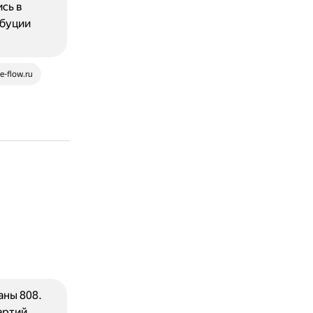
сь в
ибуции
e-flow.ru
аны 808.
артий