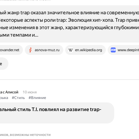
й жанр trap оказал значительное влияние на современную
Некоторые аспекты роли trap: Эволюция хип-хопа. Trap прив
ые изменения в этот жанр, характеризующийся глубокими
ыми темпами и…
ovander.net
asnova-muz.ru
en.wikipedia.org
www.deepin
е
а с Алисой
10 июня
зыка
#Стиль
#Влияние
льный стиль T.I. повлиял на развитие trap-
ников, возможны неточности