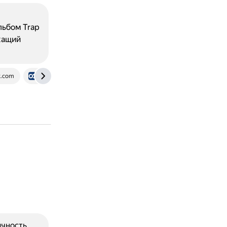
альбом Trap
жащий
x.com
djbooth.net
чность.