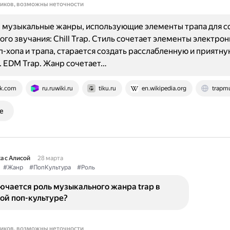
ников, возможны неточности
 музыкальные жанры, использующие элементы трапа для с
го звучания: Chill Trap. Стиль сочетает элементы электро
п-хопа и трапа, старается создать расслабленную и приятну
 EDM Trap. Жанр сочетает…
k.com
ru.ruwiki.ru
tiku.ru
en.wikipedia.org
trapmu
е
а с Алисой
28 марта
#Жанр
#ПопКультура
#Роль
ючается роль музыкального жанра trap в
ой поп-культуре?
ников, возможны неточности