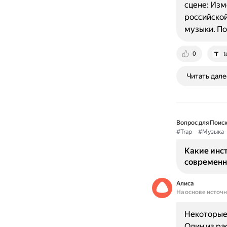
сцене: Изм
российской
музыки. П
0
t
Читать дале
Вопрос для Поиск
#Trap
#Музыка
Какие инс
современн
Алиса
На основе источ
Некоторые 
Один из ра