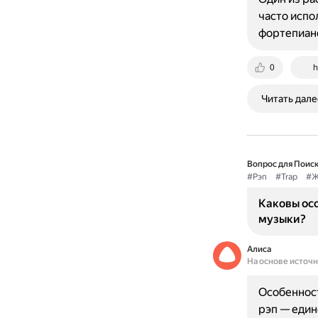
часто испо
фортепиан
0
h
Читать дале
Вопрос для Поиск
#Рэп
#Trap
#Ж
Каковы осо
музыки?
Алиса
На основе источ
Особенност
рэп — един