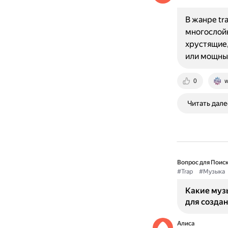
В жанре tr
многослойн
хрустящие,
или мощны
0
w
Читать дале
Вопрос для Поиск
#Trap
#Музыка
Какие муз
для созда
Алиса