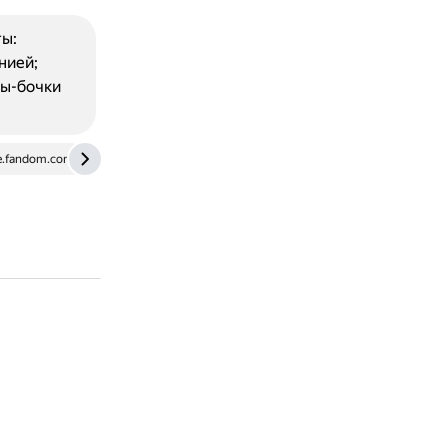
ты:
нией;
ны-бочки
e.fandom.com
ru.wikipedia.org