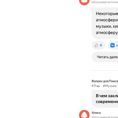
На основе источ
Некоторые
атмосферно
музыки, хи
атмосферу.
0
v
Читать дале
Вопрос для Поиск
#Trap
#Музыка
В чем закл
современн
Алиса
На основе источ