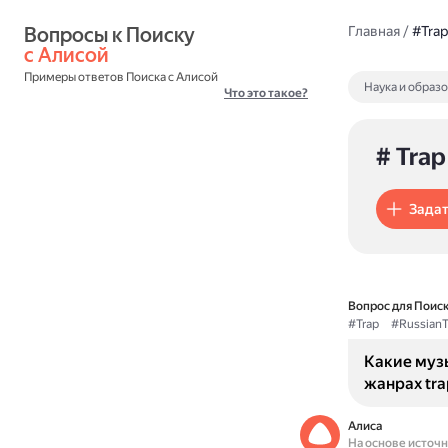
Вопросы к Поиску 
Главная
/
#Trap
с Алисой
Примеры ответов Поиска с Алисой
Наука и образ
Что это такое?
# Trap
Задат
Вопрос для Поиск
#Trap
#RussianT
Какие муз
жанрах tra
Алиса
На основе источ