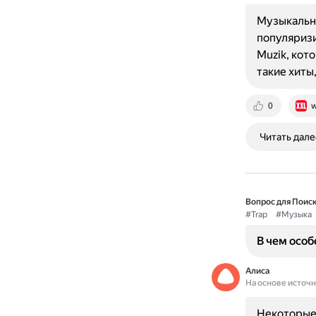
Музыкальны
популяризи
Muzik, кот
такие хиты,
0
w
Читать дале
Вопрос для Поиск
#Trap
#Музыка
В чем особ
Алиса
На основе источ
Некоторые 