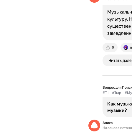
Музыкальны
культуру. 
существенн
замедленн
0
n
Читать дале
Вопрос для Поиск
#T.I
#Trap
#Му
Как музыка
музыки?
Алиса
На основе источ