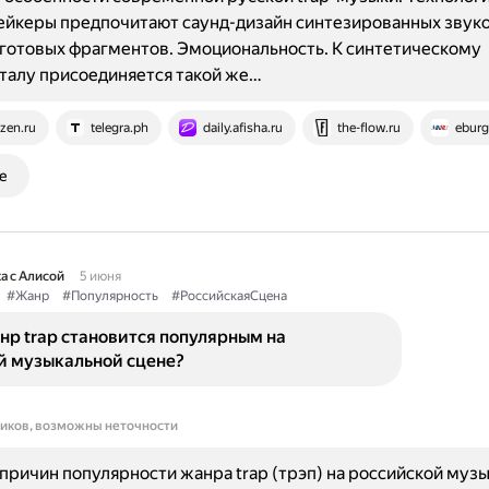
ейкеры предпочитают саунд-дизайн синтезированных звук
готовых фрагментов. Эмоциональность. К синтетическому
талу присоединяется такой же…
zen.ru
telegra.ph
daily.afisha.ru
the-flow.ru
eburg
е
а с Алисой
5 июня
#Жанр
#Популярность
#РоссийскаяСцена
р trap становится популярным на
й музыкальной сцене?
ников, возможны неточности
причин популярности жанра trap (трэп) на российской муз