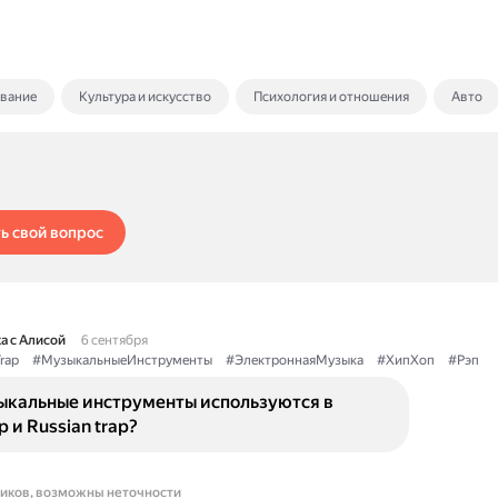
ование
Культура и искусство
Психология и отношения
Авто
ь свой вопрос
а с Алисой
6 сентября
rap
#МузыкальныеИнструменты
#ЭлектроннаяМузыка
#ХипХоп
#Рэп
ыкальные инструменты используются в
p и Russian trap?
ников, возможны неточности