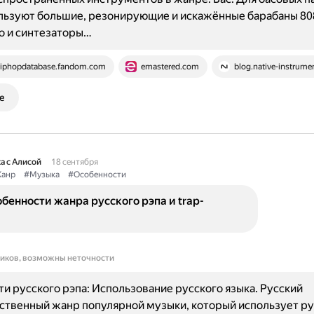
льзуют большие, резонирующие и искажённые барабаны 808
о и синтезаторы…
iphopdatabase.fandom.com
emastered.com
blog.native-instrum
е
а с Алисой
18 сентября
анр
#Музыка
#Особенности
бенности жанра русского рэпа и trap-
ников, возможны неточности
и русского рэпа: Использование русского языка. Русский
ственный жанр популярной музыки, который использует ру