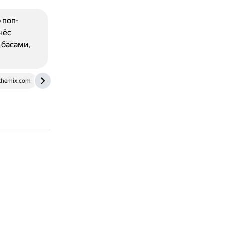
 поп-
нёс
 басами,
themix.com
dzen.ru