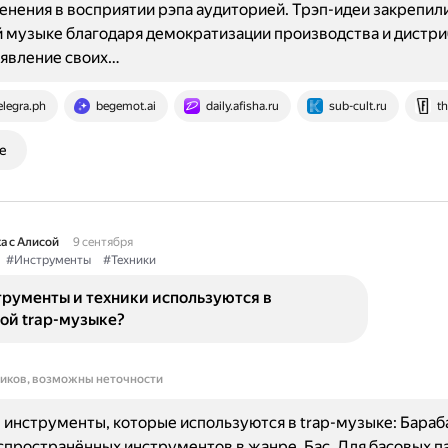
енения в восприятии рэпа аудиторией. Трэп-идеи закрепили
 музыке благодаря демократизации производства и дистр
оявление своих…
elegra.ph
begemot.ai
daily.afisha.ru
sub-cult.ru
th
е
а с Алисой
9 сентября
#Инструменты
#Техники
трументы и техники используются в
ой trap-музыке?
ников, возможны неточности
инструменты, которые используются в trap-музыке: Бараб
спространённых инструментов в жанре. Бас. Для басовых п