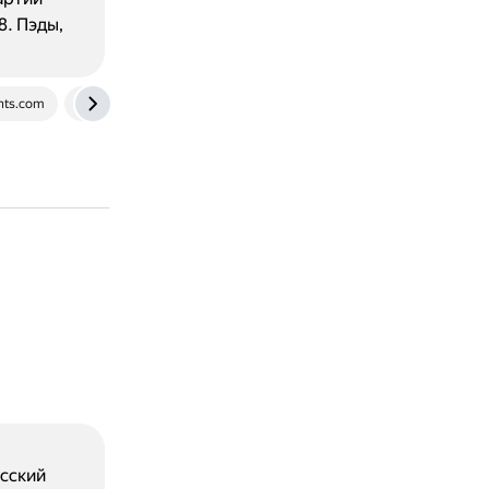
. Пэды,
ents.com
ru.wikipedia.org
mixelite.com
сский