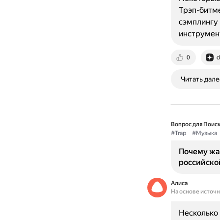
Трэп-битм
сэмплингу 
инструмен
0
d
Читать дале
Вопрос для Поиск
#Trap
#Музыка
Почему жан
российско
Алиса
На основе источ
Несколько 