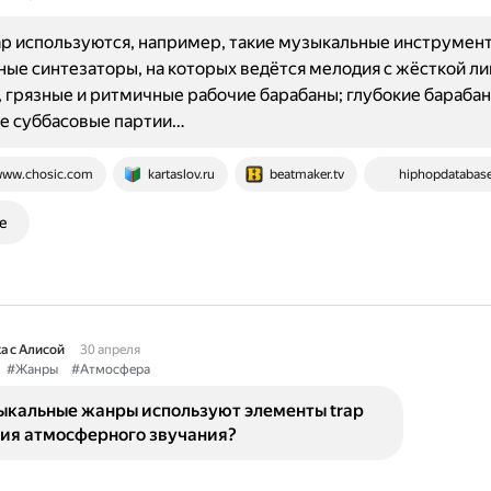
ap используются, например, такие музыкальные инструмен
ые синтезаторы, на которых ведётся мелодия с жёсткой ли
 грязные и ритмичные рабочие барабаны; глубокие бараба
е суббасовые партии…
ww.chosic.com
kartaslov.ru
beatmaker.tv
hiphopdatabas
е
а с Алисой
30 апреля
#Жанры
#Атмосфера
ыкальные жанры используют элементы trap
ния атмосферного звучания?