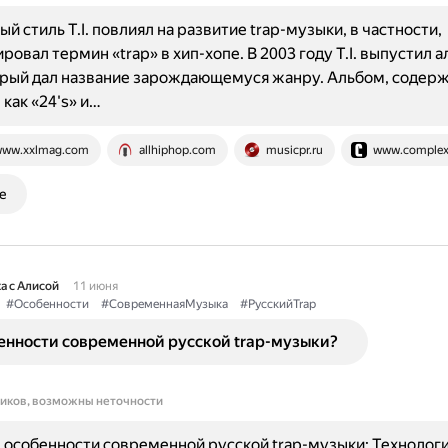
й стиль T.I. повлиял на развитие trap-музыки, в частности,
ровал термин «trap» в хип-хопе. В 2003 году T.I. выпустил 
орый дал название зарождающемуся жанру. Альбом, содер
 как «24's» и…
ww.xxlmag.com
allhiphop.com
musicpr.ru
www.comple
е
а с Алисой
11 июня
#Особенности
#СовременнаяМузыка
#РусскийTrap
енности современной русской trap-музыки?
ников, возможны неточности
особенности современной русской trap-музыки: Технологи