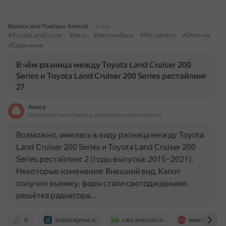
Вопрос для Поиска с Алисой
6 мая
#ToyotaLandCruiser
#Авто
#Автомобили
#Рестайлинг
#Отличия
#Сравнение
В чём разница между Toyota Land Cruiser 200
Series и Toyota Land Cruiser 200 Series рестайлинг
2?
Алиса
На основе источников, возможны неточности
Возможно, имелась в виду разница между Toyota
Land Cruiser 200 Series и Toyota Land Cruiser 200
Series рестайлинг 2 (годы выпуска: 2015–2021).
Некоторые изменения: Внешний вид. Капот
получил выемку, фары стали светодиодными,
решётка радиатора…
0
autopragmat.ru
cars.avtocod.ru
www.drom.ru