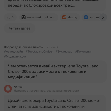
передача с блокировкой всех трёх…
0
www.maximonline.ru
abw.by
auto.mail.ru
Читать далее
Вопрос для Поиска с Алисой
20 июня
#Автодизайн
#ToyotaLandCruiser
#Экстерьер
#Поколения
#Модификации
Чем отличается дизайн экстерьера Toyota Land
Cruiser 200 в зависимости от поколения и
модификации?
Алиса
На основе источников, возможны неточности
Дизайн экстерьера Toyota Land Cruiser 200 может
отличаться в зависимости от поколения и