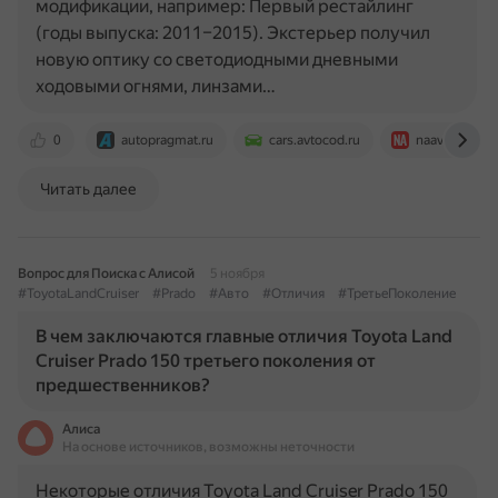
модификации, например: Первый рестайлинг
(годы выпуска: 2011–2015). Экстерьер получил
новую оптику со светодиодными дневными
ходовыми огнями, линзами…
0
autopragmat.ru
cars.avtocod.ru
naavtotrasse.
Читать далее
Вопрос для Поиска с Алисой
5 ноября
#ToyotaLandCruiser
#Prado
#Авто
#Отличия
#ТретьеПоколение
В чем заключаются главные отличия Toyota Land
Cruiser Prado 150 третьего поколения от
предшественников?
Алиса
На основе источников, возможны неточности
Некоторые отличия Toyota Land Cruiser Prado 150