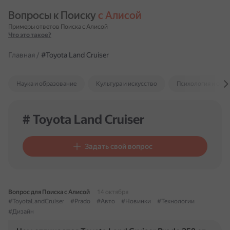
Вопросы к Поиску 
с Алисой
Примеры ответов Поиска с Алисой
Что это такое?
Главная
/
#Toyota Land Cruiser
Наука и образование
Культура и искусство
Психология и отн
# Toyota Land Cruiser
Задать свой вопрос
Вопрос для Поиска с Алисой
14 октября
#ToyotaLandCruiser
#Prado
#Авто
#Новинки
#Технологии
#Дизайн