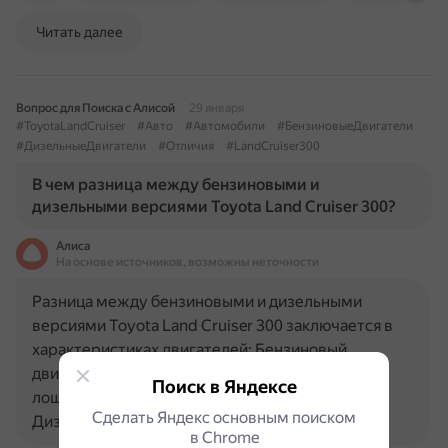
Читать далее
Вопрос для Поиска с Алисой
29 января
#ToyotaLandCruiser
#Авто
#Автомобили
#БензиновыеДвигатели
#ДизельныеДвигатели
#Отличия
#LandCruiser300
В чем разница между бензиновыми и
дизельными версиями Toyota Land Cruiser 300?
Алиса
На основе источников, возможны неточности
Разница между бензиновыми и дизельными
версиями Toyota Land Cruiser 300 заключается в
характеристиках двигателей: Бензиновый
двигатель V35A-FTS имеет мощность 415
Поиск в Яндексе
лошадиных сил и рабочий объём 3445 см³.
Сделать Яндекс основным поиском
Дизельный двигатель F33A-FTV — это…
в Сhrome