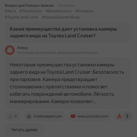
Вопрос для Поиска с Алисой
30 апреля
#Авто
#Технологии
#Безопасность
#Комфорт
#ToyotaLandCruiser
#КамераЗаднегоВида
Какие преимущества дает установка камеры
заднего вида на Toyota Land Cruiser?
Алиса
На основе источников, возможны неточности
Некоторые преимущества установки камеры
заднего вида на Toyota Land Cruiser: Безопасность
при парковке. Камера предотвращает
столкновения с препятствиями и помогает
избегать повреждений автомобиля. Лёгкость
маневрирования. Камера позволяет…
0
madwrappers.pro
www.youtube.com
www.av
Читать далее