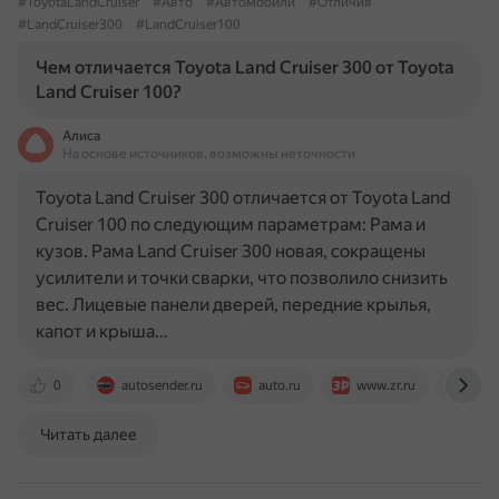
#ToyotaLandCruiser
#Авто
#Автомобили
#Отличия
#LandCruiser300
#LandCruiser100
Чем отличается Toyota Land Cruiser 300 от Toyota
Land Cruiser 100?
Алиса
На основе источников, возможны неточности
Toyota Land Cruiser 300 отличается от Toyota Land
Cruiser 100 по следующим параметрам: Рама и
кузов. Рама Land Cruiser 300 новая, сокращены
усилители и точки сварки, что позволило снизить
вес. Лицевые панели дверей, передние крылья,
капот и крыша…
0
autosender.ru
auto.ru
www.zr.ru
www.
Читать далее