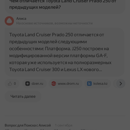
Чем отличается Toyota Land Cruiser Prado 250 от
предыдущих моделей?
Алиса
На основе источников, возможны неточности
Toyota Land Cruiser Prado 250 отличается от
предыдущих моделей следующими
особенностями: Платформа. J250 построен на
модифицированной версии платформы GA-F,
которая уже используется на полноразмерных
Toyota Land Cruiser 300 и Lexus LX нового…
0
dzen.ru
www.drom.ru
kolesa.kz
www.
Читать далее
Вопрос для Поиска с Алисой
1 сентября