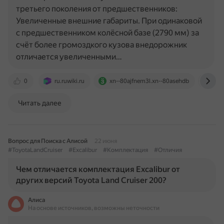
третьего поколения от предшественников:
Увеличенные внешние габариты. При одинаковой
с предшественником колёсной базе (2790 мм) за
счёт более громоздкого кузова внедорожник
отличается увеличенными…
0
ru.ruwiki.ru
xn--80ajfnem3l.xn--80asehdb
car
Читать далее
Вопрос для Поиска с Алисой
22 июня
#ToyotaLandCruiser
#Excalibur
#Комплектация
#Отличия
Чем отличается комплектация Excalibur от
других версий Toyota Land Cruiser 200?
Алиса
На основе источников, возможны неточности