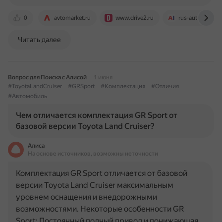
0
avtomarket.ru
www.drive2.ru
rus-auto-import.
Читать далее
Вопрос для Поиска с Алисой
1 июня
#ToyotaLandCruiser
#GRSport
#Комплектация
#Отличия
#Автомобиль
Чем отличается комплектация GR Sport от
базовой версии Toyota Land Cruiser?
Алиса
На основе источников, возможны неточности
Комплектация GR Sport отличается от базовой
версии Toyota Land Cruiser максимальным
уровнем оснащения и внедорожными
возможностями. Некоторые особенности GR
Sport: Постоянный полный привод и понижающая