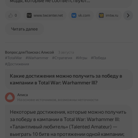
моды, которые не соответствуют…
0
www.twcenter.net
vk.com
imtw.ru
to
Читать далее
Вопрос для Поиска с Алисой
3 августа
#TotalWar
#Warhammer
#Стратегия
#Игры
#Победа
#Достижения
Какие достижения можно получить за победу в
кампании в Total War: Warhammer III?
Алиса
На основе источников, возможны неточности
Некоторые достижения, которые можно получить
за победу в кампании в Total War: Warhammer III:
«Талантливый любитель» (Talented Amateur) —
выиграть 10 битв на протяжении одной кампании;