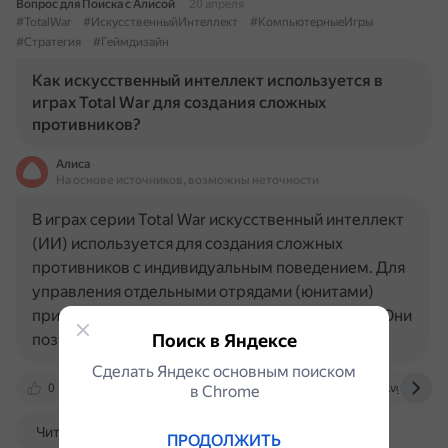
Вопрос для Поиска с Алисой
20 апреля
#TotalWar
#ИскусственныйИнтеллект
#КомпьютерныеИгры
#Стратегия
#Геймдизайн
Как искусственный интеллект используется в
играх Total War для создания сложных
противников?
Алиса
На основе источников, возможны неточности
В играх серии Total War искусственный интеллект
(ИИ) используется для создания сложных
противников с индивидуальным поведением. Для
управления отдельными отрядами (юнитами)
применяются искусственные нейронные сети. Они
позволяют быстро и…
Поиск в Яндексе
Сделать Яндекс основным поиском
0
habr.com
www.strategium.ru
www.vg247.co
в Сhrome
Читать далее
ПРОДОЛЖИТЬ