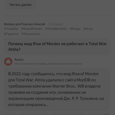
Читать далее
Вопрос для Поиска с Алисой
22 апреля
#TotalWar
#RiseofMordor
#TotalWarAttila
#Моды
#Игры
#Гаджеты
#Технологии
Почему мод Rise of Mordor не работает в Total War
Attila?
Алиса
На основе источников, возможны неточности
В 2022 году сообщалось, что мод Rise of Mordor
для Total War: Attila удалили с сайта ModDB по
требованию компании Warner Bros.. WB владела
правами на создание игр, основанных на
экранизациях произведений Дж. Р. Р. Толкиена, на
которые опирались…