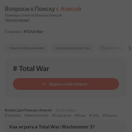
Вопросы к Поиску 
с Алисой
Примеры ответов Поиска с Алисой
Что это такое?
Главная
/
#Total War
Наука и образование
Культура и искусство
Психология и отн
# Total War
Задать свой вопрос
Вопрос для Поиска с Алисой
26 сентября
#TotalWar
#Warhammer3
#Стратегия
#Игры
#Гайд
#Советы
Как играть в Total War: Warhammer 3?