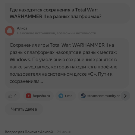
Где находятся сохранения в Total War:
WARHAMMER II на разных платформах?
Алиса
На основе источников, возможны неточности
Сохранения игры Total War: WARHAMMER II на
разных платформах находятся в разных местах:
Windows. По умолчанию сохранения хранятся в
папке save_games, которая находится в профиле
пользователя на системном диске «C». Пути к
сохранениям…
0
faqusha.ru
t.me
steamcommunity.com
Читать далее
Вопрос для Поиска с Алисой
21 июня