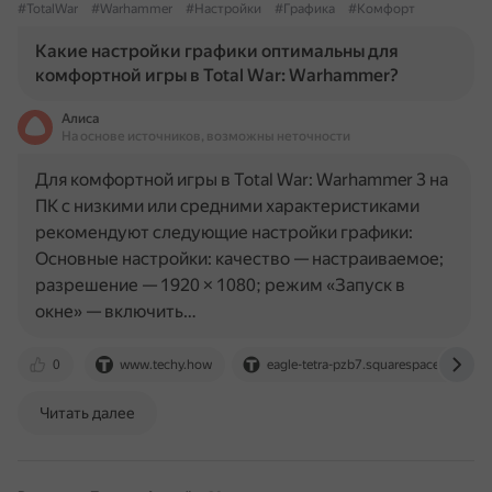
#TotalWar
#Warhammer
#Настройки
#Графика
#Комфорт
Какие настройки графики оптимальны для
комфортной игры в Total War: Warhammer?
Алиса
На основе источников, возможны неточности
Для комфортной игры в Total War: Warhammer 3 на
ПК с низкими или средними характеристиками
рекомендуют следующие настройки графики:
Основные настройки: качество — настраиваемое;
разрешение — 1920 × 1080; режим «Запуск в
окне» — включить…
0
www.techy.how
eagle-tetra-pzb7.squarespace.com
Читать далее