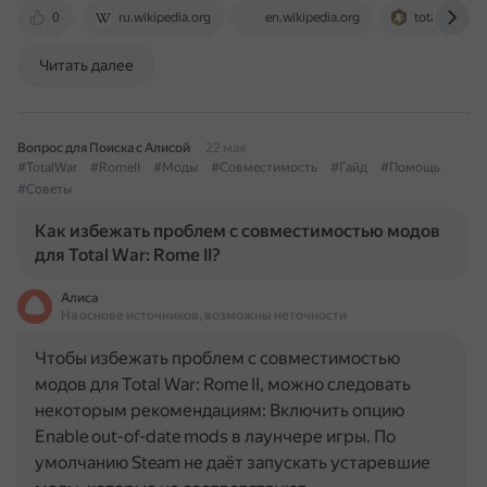
0
ru.wikipedia.org
en.wikipedia.org
totalwar.fa
Читать далее
Вопрос для Поиска с Алисой
22 мая
#TotalWar
#RomeII
#Моды
#Совместимость
#Гайд
#Помощь
#Советы
Как избежать проблем с совместимостью модов
для Total War: Rome II?
Алиса
На основе источников, возможны неточности
Чтобы избежать проблем с совместимостью
модов для Total War: Rome II, можно следовать
некоторым рекомендациям: Включить опцию
Enable out-of-date mods в лаунчере игры. По
умолчанию Steam не даёт запускать устаревшие