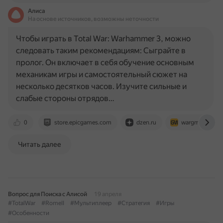
Алиса
На основе источников, возможны неточности
Чтобы играть в Total War: Warhammer 3, можно
следовать таким рекомендациям: Сыграйте в
пролог. Он включает в себя обучение основным
механикам игры и самостоятельный сюжет на
несколько десятков часов. Изучите сильные и
слабые стороны отрядов…
0
store.epicgames.com
dzen.ru
wargm.ru
Читать далее
Вопрос для Поиска с Алисой
19 апреля
#TotalWar
#RomeII
#Мультиплеер
#Стратегия
#Игры
#Особенности