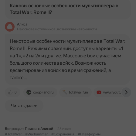
Каковы основные особенности мультиплеера в
Total War: Rome II?
Алиса
На основе источников, возможны неточности
Некоторые особенности мультиплеера в Total War:
Rome II: Режимы сражений: доступны варианты «1
на 1», «2 на 2» и другие. Массовые бои с участием
большого количества войск. Возможность
десантирования войск во время сражений, а
также…
0
coop-land.ru
totalwar.fun
www.youtube.com
Читать далее
Вопрос для Поиска с Алисой
28 июля
#TotalWar
#Warhammer
#Сохранения
#Платформы