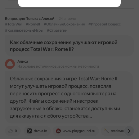
Вопрос для Поиска с Алисой
24 апреля
#TotalWar
#RomeII
#ОблачныеСохранения
#ИгровойПроцесс
#КомпьютерныеИгры
#Стратегии
Как облачные сохранения улучшают игровой
процесс Total War: Rome II?
Алиса
На основе источников, возможны неточности
Облачные сохранения в игре Total War: Rome II
могут улучшать игровой процесс, позволяя
переносить прогресс с одного компьютера на
другой. Файлы сохранений и настроек,
загруженные в облако, становятся доступными
для аккаунта с любого устройства…
0
drova.io
www.playground.ru
totalwar.fun