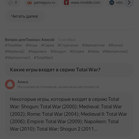
0
gameguru.ru
www.moddb.com
ixbt.games
Читать далее
Вопрос для Поиска с Алисой
5 октября
#TotalWar
#Игры
#Серия
#Стратегии
#Warhammer
#Rome2
#Medieval2
#Napoleon
#Shogun
#Empire
#Attila
#Warhammer2
#Warhammer3
#TotalWar3
Какие игры входят в серию Total War?
Алиса
На основе источников, возможны неточности
Некоторые игры, которые входят в серию Total
War: Shogun: Total War (2000); Medieval: Total War
(2002); Rome: Total War (2004); Medieval II: Total War
(2006); Empire: Total War (2009); Napoleon: Total
War (2010); Total War: Shogun 2 (2011…