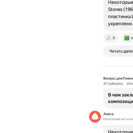
Некоторые 
Stones (19
пластинка 
укреплено 
0
r
Читать дале
Вопрос для Поиск
#TheBeatles
#Ye
В чем зак
композиции
Алиса
На основе источ
Некоторые 