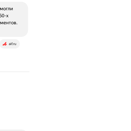
смогли
60-х
иментов.
aif.ru