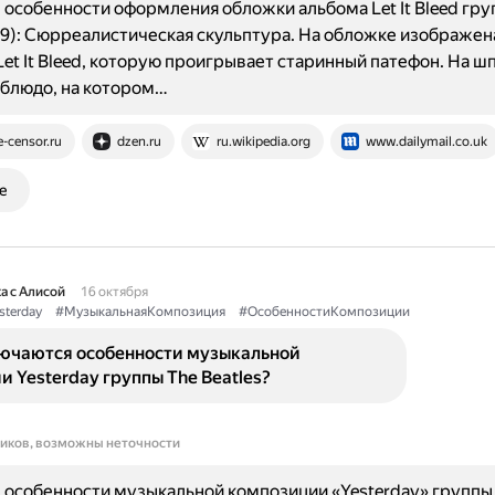
особенности оформления обложки альбома Let It Bleed груп
69): Сюрреалистическая скульптура. На обложке изображен
Let It Bleed, которую проигрывает старинный патефон. На ш
блюдо, на котором…
e-censor.ru
dzen.ru
ru.wikipedia.org
www.dailymail.co.uk
е
а с Алисой
16 октября
sterday
#МузыкальнаяКомпозиция
#ОсобенностиКомпозиции
лючаются особенности музыкальной
 Yesterday группы The Beatles?
ников, возможны неточности
особенности музыкальной композиции «Yesterday» группы