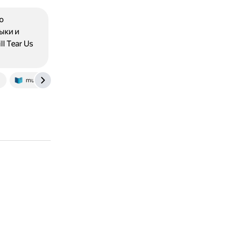
ю
ыки и
l Tear Us
u
multiurok.ru