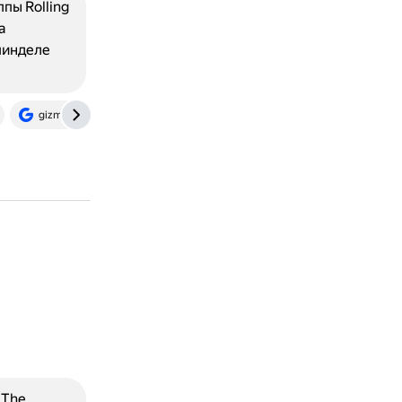
пы Rolling
а
пинделе
gizmodo.com
 The