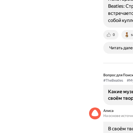
Beatles: С
встречаетс
собой купл
0
s
Читать дале
Вопрос для Поиск
#TheBeatles
#М
Какие музы
своём тво
Алиса
На основе источ
В своём тв