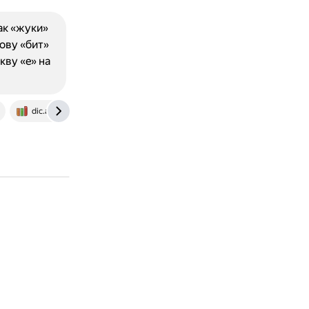
ак «жуки»
лову «бит»
ву «e» на
dic.academic.ru