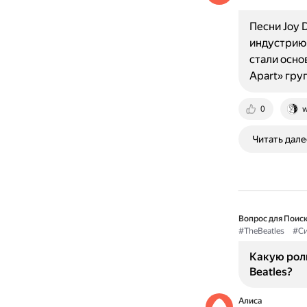
Песни Joy 
индустрию.
стали осно
Apart» гру
0
w
Читать дале
Вопрос для Поиск
#TheBeatles
#Си
Какую роль
Beatles?
Алиса