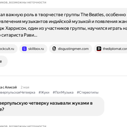
ников, возможны неточности
ал важную роль в творчестве группы The Beatles, особенно 
увлечения музыкантов индийской музыкой и появления жан
ж Харрисон, один из участников группы, научился играть на
 ситариста Рави…
ockcult.ru
skillbox.ru
disgustingmen.com
thediplomat.c
е
а с Алисой
2 мая
верпульскаяЧетверка
#Жуки
#ПопМузыка
#Стереотипы
верпульскую четверку называли жуками в
е?
ников, возможны неточности