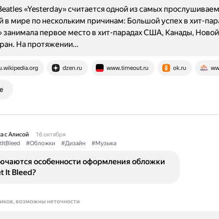
Beatles «Yesterday» считается одной из самых прослушивае
 в мире по нескольким причинам: Большой успех в хит-пар
» занимала первое место в хит-парадах США, Канады, Ново
тран. На протяжении…
u.wikipedia.org
dzen.ru
www.timeout.ru
ok.ru
ww
е
а с Алисой
16 октября
tItBleed
#Обложки
#Дизайн
#Музыка
лючаются особенности оформления обложки
 It Bleed?
ников, возможны неточности