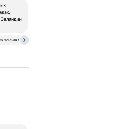
мых
адах.
й Зеландии
w.radiovan.fm