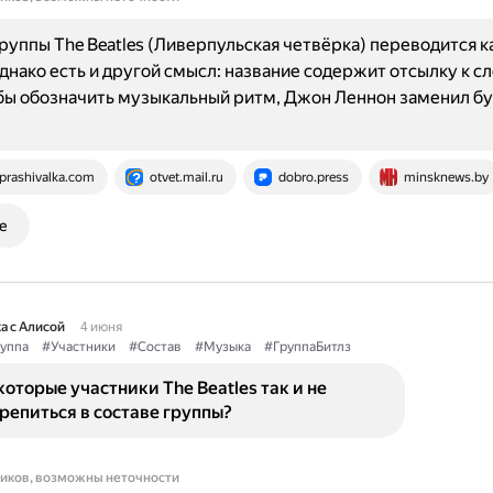
руппы The Beatles (Ливерпульская четвёрка) переводится к
 Однако есть и другой смысл: название содержит отсылку к с
обы обозначить музыкальный ритм, Джон Леннон заменил бук
prashivalka.com
otvet.mail.ru
dobro.press
minsknews.by
е
а с Алисой
4 июня
уппа
#Участники
#Состав
#Музыка
#ГруппаБитлз
оторые участники The Beatles так и не
репиться в составе группы?
ников, возможны неточности