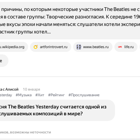
причины, по которым некоторые участники The Beatles не 
я в составе группы: Творческие разногласия. К середине 19
е вкусы эпохи начали меняться: слушатели хотели экспер
астник группы хотел…
u.wikipedia.org
artforintrovert.ru
www.beatles.ru
life.ru
е
а с Алисой
10 января
sterday
#Музыка
#Хит
#Рейтинг
#Прослушивание
ня The Beatles Yesterday считается одной из
слушиваемых композиций в мире?
ников, возможны неточности