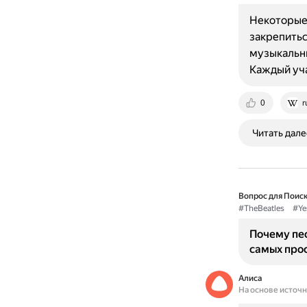
Некоторые 
закрепитьс
музыкальны
Каждый уч
0
r
Читать дале
Вопрос для Поиск
#TheBeatles
#Ye
Почему пес
самых про
Алиса
На основе источ