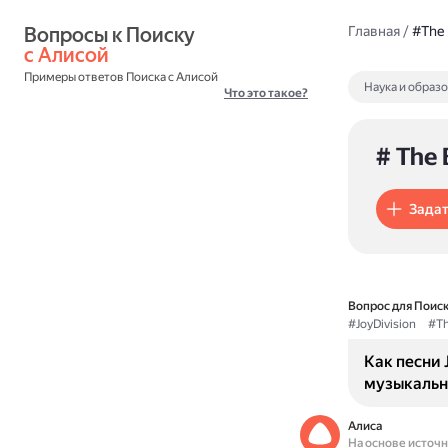
Вопросы к Поиску 
Главная
/
#The 
с Алисой
Примеры ответов Поиска с Алисой
Наука и образ
Что это такое?
# The 
Задат
Вопрос для Поиск
#JoyDivision
#Th
Как песни J
музыкальн
Алиса
На основе источ