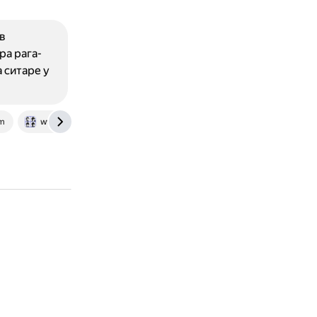
в
ра рага-
 ситаре у
om
www.beatles.ru