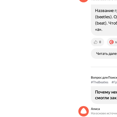
Название г
(beetles).
(beat). Чт
«a».
0
s
Читать дале
Вопрос для Поиск
#TheBeatles
#Гр
Почему нек
смогли зак
Алиса
На основе источ