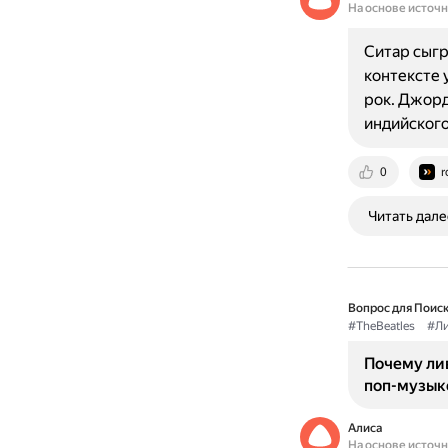
На основе источ
Ситар сыгр
контексте 
рок. Джорд
индийского
0
r
Читать дале
Вопрос для Поиск
#TheBeatles
#Ли
Почему ли
поп-музык
Алиса
На основе источ