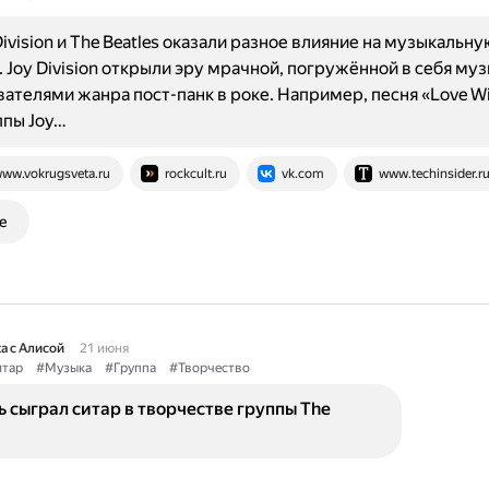
Division и The Beatles оказали разное влияние на музыкальну
 Joy Division открыли эру мрачной, погружённой в себя муз
вателями жанра пост-панк в роке. Например, песня «Love Wil
ппы Joy…
ww.vokrugsveta.ru
rockcult.ru
vk.com
www.techinsider.r
е
а с Алисой
21 июня
тар
#Музыка
#Группа
#Творчество
 сыграл ситар в творчестве группы The