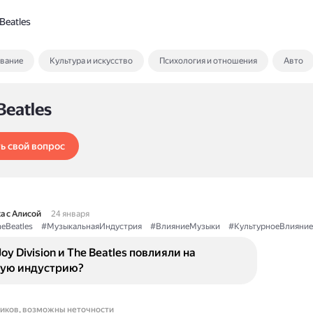
Beatles
ование
Культура и искусство
Психология и отношения
Авто
Beatles
ь свой вопрос
а с Алисой
24 января
eBeatles
#МузыкальнаяИндустрия
#ВлияниеМузыки
#КультурноеВлияние
oy Division и The Beatles повлияли на
ую индустрию?
ников, возможны неточности