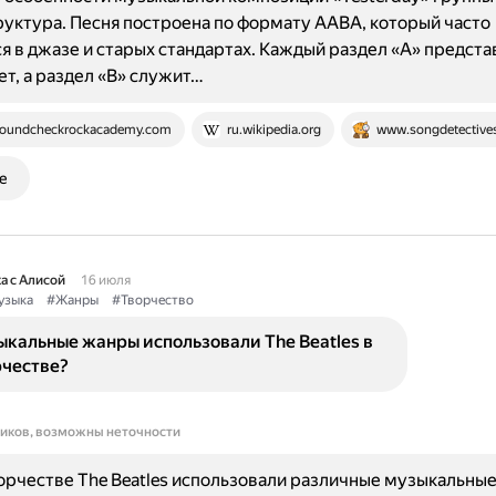
труктура. Песня построена по формату AABA, который часто
я в джазе и старых стандартах. Каждый раздел «A» предста
ет, а раздел «B» служит…
oundcheckrockacademy.com
ru.wikipedia.org
www.songdetective
е
а с Алисой
16 июля
узыка
#Жанры
#Творчество
кальные жанры использовали The Beatles в
рчестве?
ников, возможны неточности
орчестве The Beatles использовали различные музыкальны