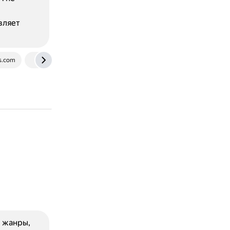
вляет
s.com
en.wikipedia.org
www.youtube.com
е жанры,