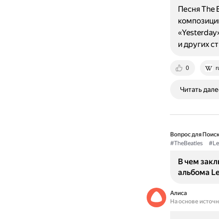
Песня The 
композиций
«Yesterday
и других с
0
r
Читать дале
Вопрос для Поиск
#TheBeatles
#Le
В чем зак
альбома Let
Алиса
На основе источ