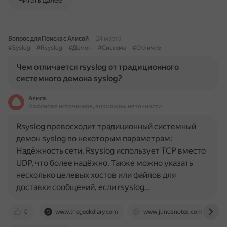
Читать далее
Вопрос для Поиска с Алисой
24 марта
#Syslog
#Rsyslog
#Демон
#Система
#Отличие
Чем отличается rsyslog от традиционного
системного демона syslog?
Алиса
На основе источников, возможны неточности
Rsyslog превосходит традиционный системный
демон syslog по некоторым параметрам:
Надёжность сети. Rsyslog использует TCP вместо
UDP, что более надёжно. Также можно указать
несколько целевых хостов или файлов для
доставки сообщений, если rsyslog…
0
www.thegeekdiary.com
www.junosnotes.com