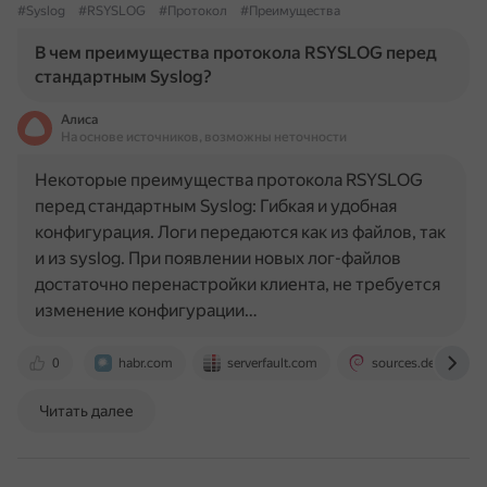
#Syslog
#RSYSLOG
#Протокол
#Преимущества
В чем преимущества протокола RSYSLOG перед
стандартным Syslog?
Алиса
На основе источников, возможны неточности
Некоторые преимущества протокола RSYSLOG
перед стандартным Syslog: Гибкая и удобная
конфигурация. Логи передаются как из файлов, так
и из syslog. При появлении новых лог-файлов
достаточно перенастройки клиента, не требуется
изменение конфигурации…
0
habr.com
serverfault.com
sources.debian.org
Читать далее