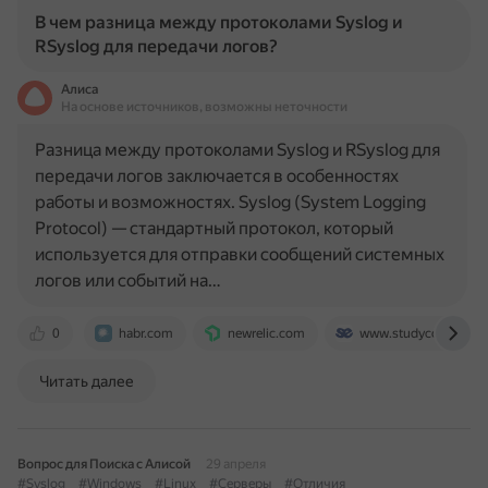
В чем разница между протоколами Syslog и
RSyslog для передачи логов?
Алиса
На основе источников, возможны неточности
Разница между протоколами Syslog и RSyslog для
передачи логов заключается в особенностях
работы и возможностях. Syslog (System Logging
Protocol) — стандартный протокол, который
используется для отправки сообщений системных
логов или событий на…
0
habr.com
newrelic.com
www.studycountry.c
Читать далее
Вопрос для Поиска с Алисой
29 апреля
#Syslog
#Windows
#Linux
#Серверы
#Отличия