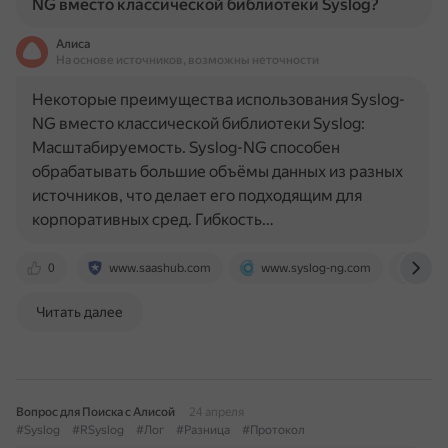
NG вместо классической библиотеки Syslog?
Алиса
На основе источников, возможны неточности
Некоторые преимущества использования Syslog-
NG вместо классической библиотеки Syslog:
Масштабируемость. Syslog-NG способен
обрабатывать большие объёмы данных из разных
источников, что делает его подходящим для
корпоративных сред. Гибкость…
0
www.saashub.com
www.syslog-ng.com
xgu.
Читать далее
Вопрос для Поиска с Алисой
24 апреля
#Syslog
#RSyslog
#Лог
#Разница
#Протокол