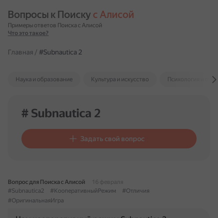
Вопросы к Поиску 
с Алисой
Примеры ответов Поиска с Алисой
Что это такое?
Главная
/
#Subnautica 2
Наука и образование
Культура и искусство
Психология и отн
# Subnautica 2
Задать свой вопрос
Вопрос для Поиска с Алисой
16 февраля
#Subnautica2
#КооперативныйРежим
#Отличия
#ОригинальнаяИгра