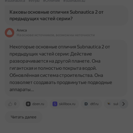
#Subnautica
#Игры
#Отличия
#Subnautica2
Каковы основные отличия Subnautica 2 от
предыдущих частей серии?
Алиса
На основе источников, возможны неточности
Некоторые основные отличия Subnautica 2 от
предыдущих частей серии: Действие
разворачивается на другой планете. Она
гигантская и полностью покрыта водой.
Обновлённая система строительства. Она
позволяет создавать продвинутые подводные
аппараты…
0
dzen.ru
skillbox.ru
dtf.ru
subnautica
Читать далее