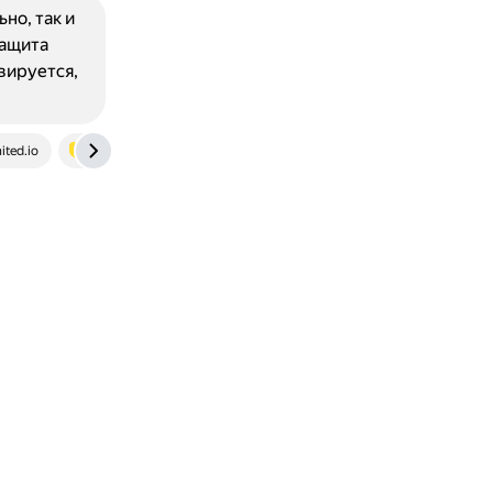
но, так и
Защита
ивируется,
ited.io
www.tbank.ru