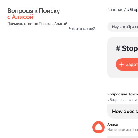
Вопросы к Поиску 
Главная
/
#Stop
с Алисой
Примеры ответов Поиска с Алисой
Наука и образ
Что это такое?
# Stop
Задат
Вопрос для Поиск
#StopLoss
#Inve
How does st
Алиса
На основе источ