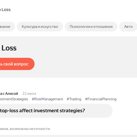
 Loss
ование
Культура и искусство
Психология и отношения
Авто
 Loss
ь свой вопрос
а с Алисой
22 июля
stmentStrategies
#RiskManagement
#Trading
#FinancialPlanning
op-loss affect investment strategies?
ников, возможны неточности