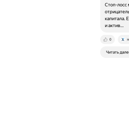
Стоп-лосс 
отрицатель
капитала. 
и актив…
0
r
Читать дале