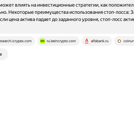
может влиять на инвестиционные стратегии, как положитель
но. Некоторые преимущества использования стоп-лосса: 
Если цена актива падает до заданного уровня, стоп-лосс акт
esearch.icrypex.com
ru.beincrypto.com
alfabank.ru
coinun
е