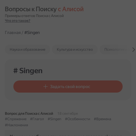
Вопросы к Поиску 
с Алисой
Примеры ответов Поиска с Алисой
Что это такое?
Главная
/
#Singen
Наука и образование
Культура и искусство
Психология и отн
# Singen
Задать свой вопрос
Вопрос для Поиска с Алисой
18 сентября
#Спряжение
#Глагол
#Singen
#Особенности
#Времена
#Наклонения