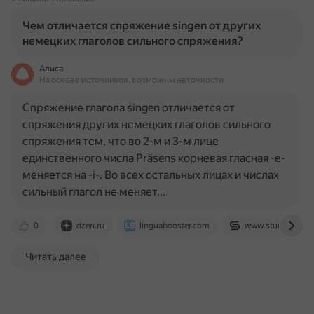
Чем отличается спряжение singen от других
немецких глаголов сильного спряжения?
Алиса
На основе источников, возможны неточности
Спряжение глагола singen отличается от
спряжения других немецких глаголов сильного
спряжения тем, что во 2-м и 3-м лице
единственного числа Präsens корневая гласная -е-
меняется на -i-. Во всех остальных лицах и числах
сильный глагол не меняет…
0
dzen.ru
linguabooster.com
www.studygerman
Читать далее