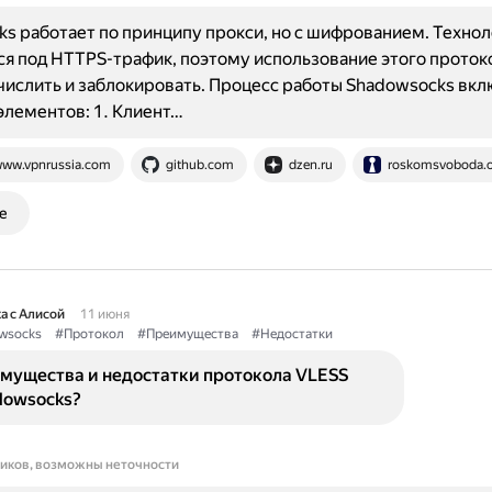
s работает по принципу прокси, но с шифрованием. Технол
я под HTTPS-трафик, поэтому использование этого проток
ислить и заблокировать. Процесс работы Shadowsocks вкл
элементов: 1. Клиент…
ww.vpnrussia.com
github.com
dzen.ru
roskomsvoboda.o
е
а с Алисой
11 июня
wsocks
#Протокол
#Преимущества
#Недостатки
имущества и недостатки протокола VLESS
dowsocks?
ников, возможны неточности