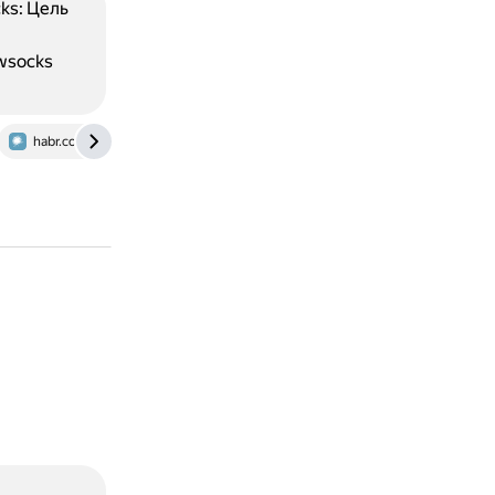
ks: Цель
wsocks
habr.com
dzen.ru
proxysocks5.com
rucaptcha.com