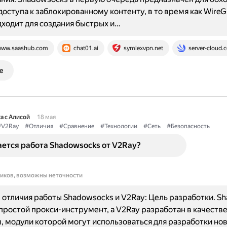
доступа к заблокированному контенту, в то время как WireG
ходит для создания быстрых и…
ww.saashub.com
chat01.ai
symlexvpn.net
server-cloud.
е
а с Алисой
18 мая
#V2Ray
#Отличия
#Сравнение
#Технологии
#Сеть
#Безопасность
ется работа Shadowsocks от V2Ray?
ников, возможны неточности
отличия работы Shadowsocks и V2Ray: Цель разработки. S
 простой прокси-инструмент, а V2Ray разработан в качеств
 модули которой могут использоваться для разработки но