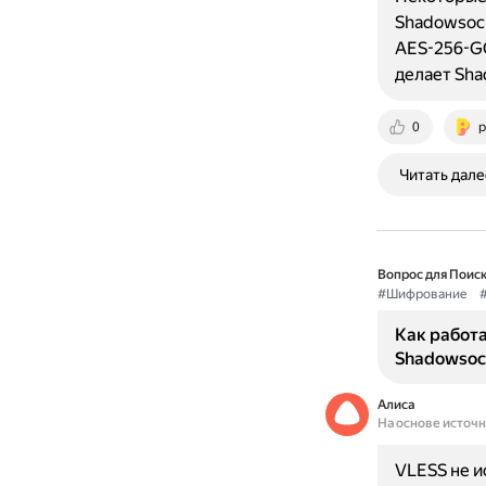
Shadowsoc
AES-256-GC
делает Sha
0
p
Читать дале
Вопрос для Поиск
#Шифрование
Как работ
Shadowsoc
Алиса
На основе источ
VLESS не и