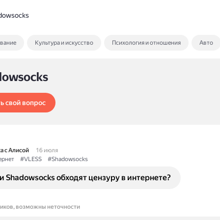
dowsocks
ование
Культура и искусство
Психология и отношения
Авто
dowsocks
ь свой вопрос
а с Алисой
16 июля
ернет
#VLESS
#Shadowsocks
и Shadowsocks обходят цензуру в интернете?
ников, возможны неточности