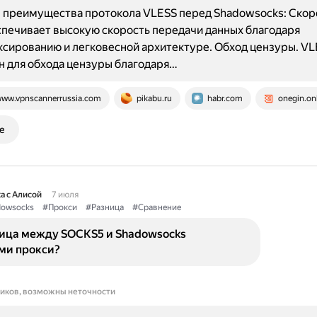
 преимущества протокола VLESS перед Shadowsocks: Скор
печивает высокую скорость передачи данных благодаря
сированию и легковесной архитектуре. Обход цензуры. VL
 для обхода цензуры благодаря…
ww.vpnscannerrussia.com
pikabu.ru
habr.com
onegin.on
е
а с Алисой
7 июля
owsocks
#Прокси
#Разница
#Сравнение
ница между SOCKS5 и Shadowsocks
ми прокси?
ников, возможны неточности