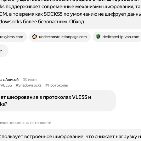
ks поддерживает современные механизмы шифрования, так
M, в то время как SOCKS5 по умолчанию не шифрует данны
dowsocks более безопасным. Обход…
roxybros.com
underconstructionpage.com
dedicated-ip-vpn.com
е
а с Алисой
30 июня
#VLESS
#Shadowsocks
#Протоколы
ает шифрование в протоколах VLESS и
ks?
ников, возможны неточности
спользует встроенное шифрование, что снижает нагрузку н