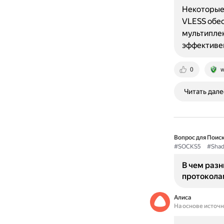
Некоторые
VLESS обес
мультиплек
эффективен
0
w
Читать дале
Вопрос для Поиск
#SOCKS5
#Shad
В чем раз
протокола
Алиса
На основе источ