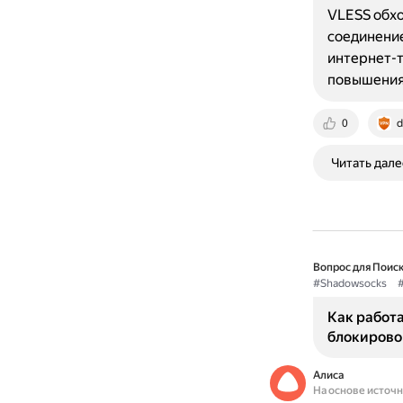
VLESS обхо
соединение
интернет-т
повышения
0
d
Читать дале
Вопрос для Поиск
#Shadowsocks
Как работа
блокирово
Алиса
На основе источ