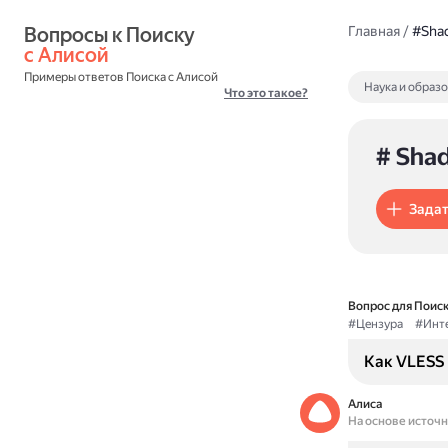
Вопросы к Поиску 
Главная
/
#Sha
с Алисой
Примеры ответов Поиска с Алисой
Наука и образ
Что это такое?
# Sha
Задат
Вопрос для Поиск
#Цензура
#Инт
Как VLESS 
Алиса
На основе источ