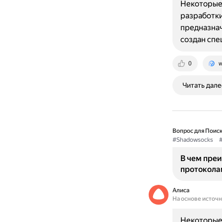
Некоторые
разработки
предназнач
создан спе
0
w
Читать дале
Вопрос для Поиск
#Shadowsocks
В чем пре
протокола
Алиса
На основе источ
Некоторые