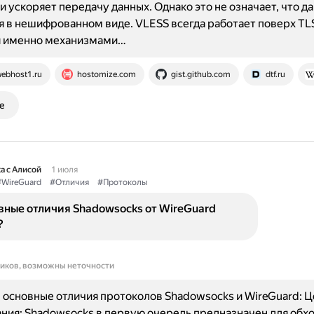
и ускоряет передачу данных. Однако это не означает, что д
 в нешифрованном виде. VLESS всегда работает поверх TLS
 именно механизмами…
ebhost1.ru
hostomize.com
gist.github.com
dtf.ru
е
а с Алисой
1 июля
WireGuard
#Отличия
#Протоколы
вные отличия Shadowsocks от WireGuard
?
ников, возможны неточности
основные отличия протоколов Shadowsocks и WireGuard: Ц
ния: Shadowsocks в первую очередь предназначен для обх