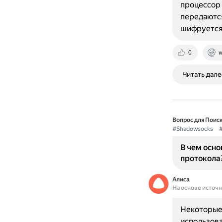
процессор 
передаются
шифруется
0
w
Читать дале
Вопрос для Поиск
#Shadowsocks
#
В чем осно
протокола
Алиса
На основе источ
Некоторые 
использова