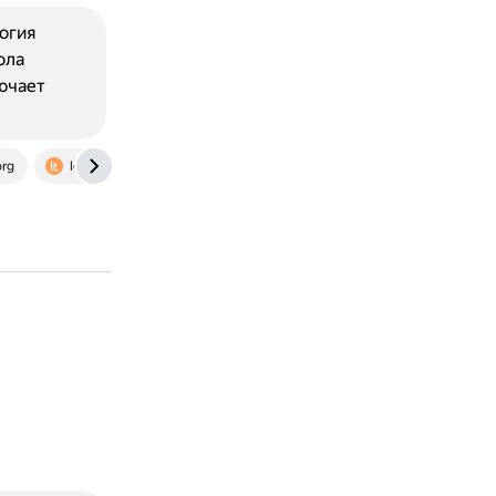
огия
ола
ючает
rg
losst.pro