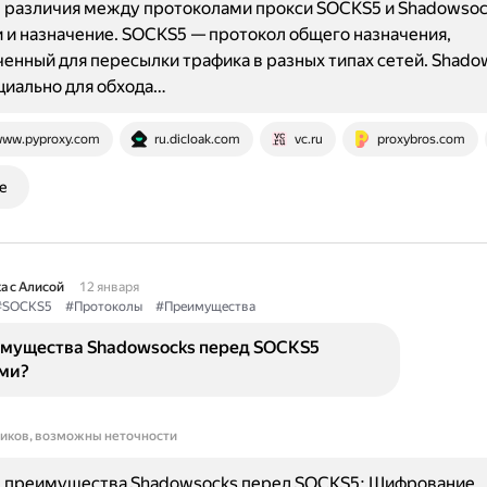
 различия между протоколами прокси SOCKS5 и Shadowsoc
 и назначение. SOCKS5 — протокол общего назначения,
енный для пересылки трафика в разных типах сетей. Shado
циально для обхода…
ww.pyproxy.com
ru.dicloak.com
vc.ru
proxybros.com
е
а с Алисой
12 января
#SOCKS5
#Протоколы
#Преимущества
имущества Shadowsocks перед SOCKS5
ми?
ников, возможны неточности
 преимущества Shadowsocks перед SOCKS5: Шифрование.