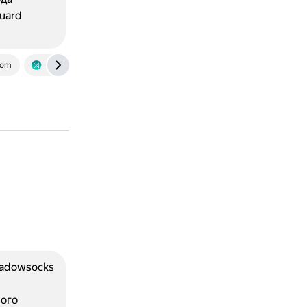
uard
com
freedium.cfd
hadowsocks
е
вого