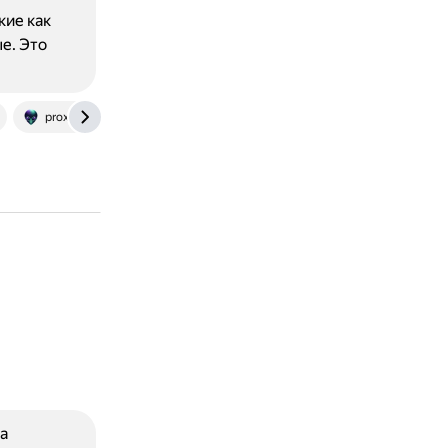
ие как
е. Это
proxysocks5.com
dzen.ru
а