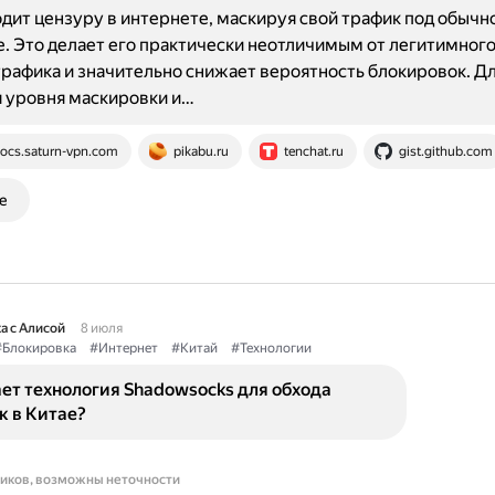
дит цензуру в интернете, маскируя свой трафик под обычн
. Это делает его практически неотличимым от легитимног
рафика и значительно снижает вероятность блокировок. Д
 уровня маскировки и…
ocs.saturn-vpn.com
pikabu.ru
tenchat.ru
gist.github.com
е
а с Алисой
8 июля
#Блокировка
#Интернет
#Китай
#Технологии
ет технология Shadowsocks для обхода
к в Китае?
ников, возможны неточности