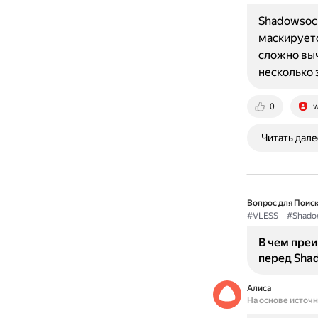
Shadowsock
маскируетс
сложно выч
несколько 
0
w
Читать дале
Вопрос для Поиск
#VLESS
#Shado
В чем пре
перед Sha
Алиса
На основе источ