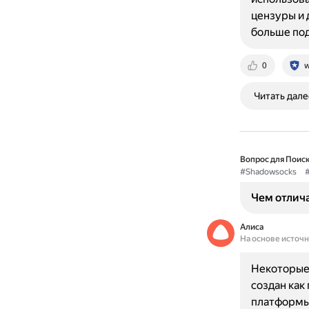
цензуры и 
больше под
0
w
Читать дале
Вопрос для Поиск
#Shadowsocks
Чем отлича
Алиса
На основе источ
Некоторые 
создан как
платформы,