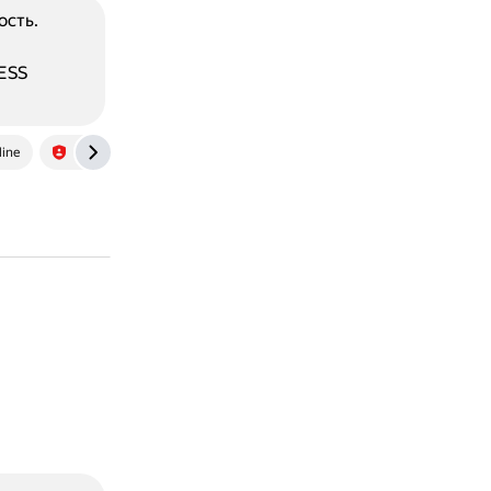
ость.
ESS
line
www.vpnrussia.com