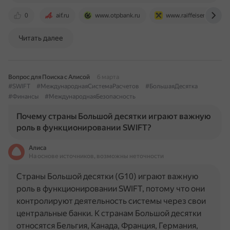
0
aif.ru
www.otpbank.ru
www.raiffeisen.ru
Читать далее
Вопрос для Поиска с Алисой
6 марта
#SWIFT
#МеждународнаяСистемаРасчетов
#БольшаяДесятка
#Финансы
#МеждународнаяБезопасность
Почему страны Большой десятки играют важную
роль в функционировании SWIFT?
Алиса
На основе источников, возможны неточности
Страны Большой десятки (G10) играют важную
роль в функционировании SWIFT, потому что они
контролируют деятельность системы через свои
центральные банки. К странам Большой десятки
относятся Бельгия, Канада, Франция, Германия,