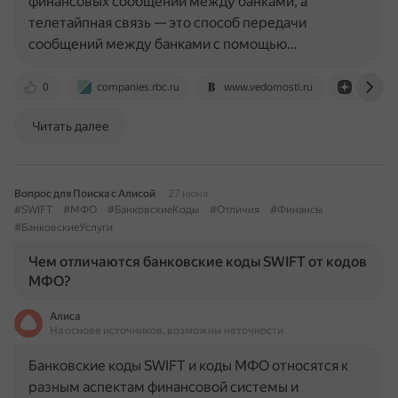
финансовых сообщений между банками, а
телетайпная связь — это способ передачи
сообщений между банками с помощью…
0
companies.rbc.ru
www.vedomosti.ru
dzen.ru
Читать далее
Вопрос для Поиска с Алисой
27 июня
#SWIFT
#МФО
#БанковскиеКоды
#Отличия
#Финансы
#БанковскиеУслуги
Чем отличаются банковские коды SWIFT от кодов
МФО?
Алиса
На основе источников, возможны неточности
Банковские коды SWIFT и коды МФО относятся к
разным аспектам финансовой системы и