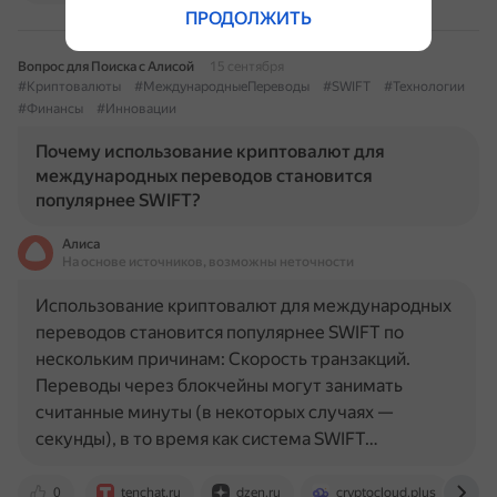
ПРОДОЛЖИТЬ
Вопрос для Поиска с Алисой
15 сентября
#Криптовалюты
#МеждународныеПереводы
#SWIFT
#Технологии
#Финансы
#Инновации
Почему использование криптовалют для
международных переводов становится
популярнее SWIFT?
Алиса
На основе источников, возможны неточности
Использование криптовалют для международных
переводов становится популярнее SWIFT по
нескольким причинам: Скорость транзакций.
Переводы через блокчейны могут занимать
считанные минуты (в некоторых случаях —
секунды), в то время как система SWIFT…
0
tenchat.ru
dzen.ru
cryptocloud.plus