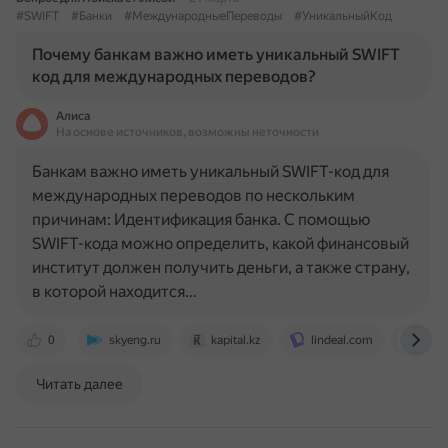
#SWIFT
#Банки
#МеждународныеПереводы
#УникальныйКод
Почему банкам важно иметь уникальный SWIFT
код для международных переводов?
Алиса
На основе источников, возможны неточности
Банкам важно иметь уникальный SWIFT-код для
международных переводов по нескольким
причинам: Идентификация банка. С помощью
SWIFT-кода можно определить, какой финансовый
институт должен получить деньги, а также страну,
в которой находится…
0
skyeng.ru
kapital.kz
lindeal.com
www
Читать далее