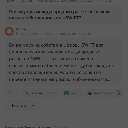
#SWIFT
#Банки
#МеждународныеРасчеты
#Коды
#Финансы
Почему для международных расчетов банкам
нужны собственные коды SWIFT?
Алиса
На основе источников, возможны неточности
Банкам нужны собственные коды SWIFT для
упрощения и унификации международных
расчётов. SWIFT — это система обмена
финансовыми сообщениями между банками, а не
способ отправки денег. Через неё банки не
переводят деньги напрямую, а обмениваются…
0
scsconsulting.io
ppt.ru
www.otpbank.ru
Читать далее
Вопрос для Поиска с Алисой
21 марта