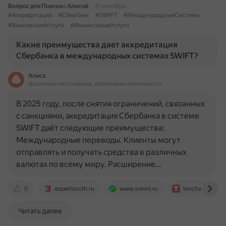
Вопрос для Поиска с Алисой
8 сентября
#Аккредитация
#Сбербанк
#SWIFT
#МеждународныеСистемы
#БанковскиеУслуги
#ФинансовыеУслуги
Какие преимущества дает аккредитация
Сбербанка в международных системах SWIFT?
Алиса
На основе источников, возможны неточности
В 2025 году, после снятия ограничений, связанных
с санкциями, аккредитация Сбербанка в системе
SWIFT даёт следующие преимущества:
Международные переводы. Клиенты могут
отправлять и получать средства в различных
валютах по всему миру. Расширение…
0
expertsouth.ru
www.sravni.ru
tenchat.ru
Читать далее