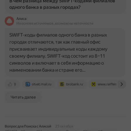
В чем разница между SWIFT-кодами филиалов
одного банка в разных городах?
Алиса
На основе источников, возможны неточности
SWIFT-коды филиалов одного банка в разных
городах отличаются, так как главный офис
присваивает индивидуальные коды каждому
своему филиалу. SWIFT-код состоит из 8–11
символов и включает в себя информацию о
наименовании банка и стране его…
0
otvet.mail.ru
brobank.ru
www.raiffeisen.ru
Читать далее
Вопрос для Поиска с Алисой
23 октября