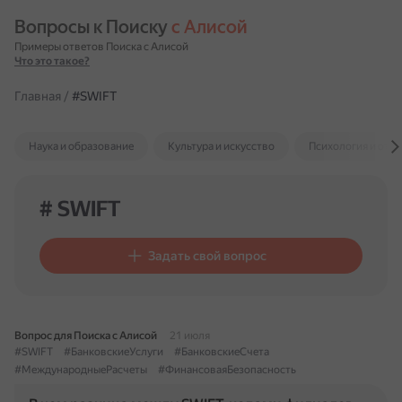
Вопросы к Поиску 
с Алисой
Примеры ответов Поиска с Алисой
Что это такое?
Главная
/
#SWIFT
Наука и образование
Культура и искусство
Психология и отн
# SWIFT
Задать свой вопрос
Вопрос для Поиска с Алисой
21 июля
#SWIFT
#БанковскиеУслуги
#БанковскиеСчета
#МеждународныеРасчеты
#ФинансоваяБезопасность