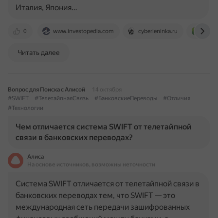
Италия, Япония…
0
www.investopedia.com
cyberleninka.ru
www.
Читать далее
Вопрос для Поиска с Алисой
14 октября
#SWIFT
#ТелетайпнаяСвязь
#БанковскиеПереводы
#Отличия
#Технологии
Чем отличается система SWIFT от телетайпной
связи в банковских переводах?
Алиса
На основе источников, возможны неточности
Система SWIFT отличается от телетайпной связи в
банковских переводах тем, что SWIFT — это
международная сеть передачи зашифрованных